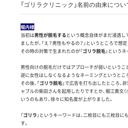
「ゴリラクリニック」名前の由来につい
堀内様
当初は
男性が脱毛する
という概念自体がまだ浸透し
ましたが、「え？男性もやるの？」というところで想
その時の対策で生まれたのが「
ゴリラ脱毛
」というネ
男性向けの脱毛だけではアプローチが弱いということ
逆に女性はしなくなるようなネーミングというとこ
その後、「
ゴリラ脱毛
」で広告を打ち出したところ、
ャブルの柴田さんを起用したりですとか、堀江貴文（
いうのもあり、徐々に知名度が上がりました。
「
ゴリラ
」というキーワードは、二枚目にも三枚目に
す。