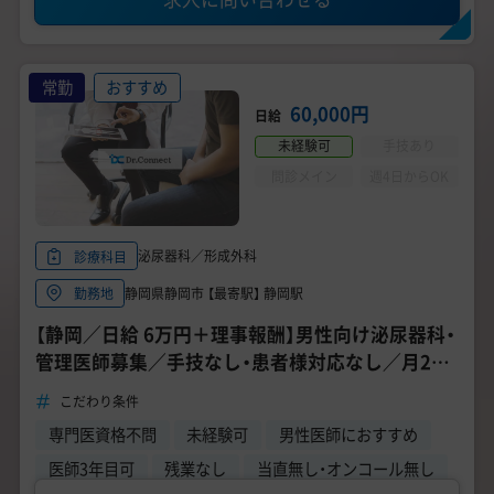
常勤
おすすめ
60,000円
日給
未経験可
手技あり
問診メイン
週4日からOK
泌尿器科／形成外科
診療科目
静岡県静岡市 【最寄駅】 静岡駅
勤務地
【静岡／日給 6万円＋理事報酬】男性向け泌尿器科・
管理医師募集／手技なし・患者様対応なし／月2日
～6日勤務／男性医師活躍中
こだわり条件
専門医資格不問
未経験可
男性医師におすすめ
医師3年目可
残業なし
当直無し・オンコール無し