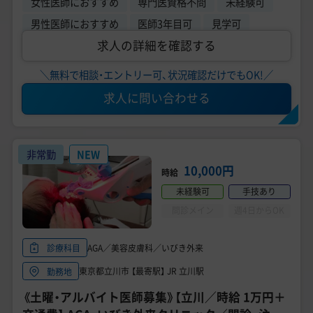
女性医師におすすめ
専門医資格不問
未経験可
男性医師におすすめ
医師3年目可
見学可
求人の詳細を確認する
＼無料で相談・エントリー可、状況確認だけでもOK!／
求人に問い合わせる
非常勤
NEW
10,000円
時給
未経験可
手技あり
問診メイン
週4日からOK
AGA／美容皮膚科／いびき外来
診療科目
東京都立川市 【最寄駅】 JR 立川駅
勤務地
《土曜・アルバイト医師募集》【立川／時給 1万円＋