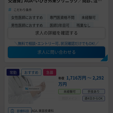
交通費】 AGA・いびき外来クリニック／問診、注射
業務／10～19時
こだわり条件
女性医師におすすめ
専門医資格不問
未経験可
男性医師におすすめ
医師3年目可
残業なし
求人の詳細を確認する
＼無料で相談・エントリー可、状況確認だけでもOK!／
求人に問い合わせる
常勤
おすすめ
急募
1,716万円
〜
2,292
年収
万円
未経験可
手技あり
問診メイン
週4日からOK
AGA、美容皮膚科
診療科目