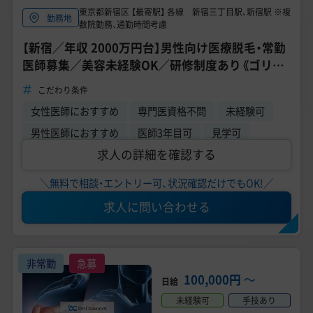
東京都新宿区 【最寄駅】 各線 新宿三丁目駅、新宿駅 ※複
勤務地
数院勤務、通勤時間考慮
【新宿／年収 2000万円台】男性向け医療脱毛・常勤
医師募集／美容未経験OK／研修制度あり《ゴリラ
クリニック 新宿本院》
こだわり条件
女性医師におすすめ
専門医資格不問
未経験可
男性医師におすすめ
医師3年目可
見学可
求人の詳細を確認する
＼無料で相談・エントリー可、状況確認だけでもOK!／
求人に問い合わせる
非常勤
急募
100,000円
〜
日給
未経験可
手技あり