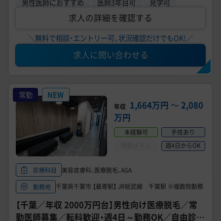
男性医師におすすめ
医師3年目可
見学可
求人の詳細を確認する
＼無料で相談・エントリー可、状況確認だけでもOK!／
求人に問い合わせる
常勤
NEW
1,664万円
〜
2,080
年収
万円
未経験可
手技あり
問診メイン
週4日からOK
美容皮膚科、医療脱毛、AGA
診療科目
千葉県千葉市 【最寄駅】 JR総武線 千葉駅 ※複数院勤務
勤務地
【千葉／年収 2000万円台】男性向け医療脱毛／常
勤医師募集／転科歓迎・週4日～勤務OK／自由診療