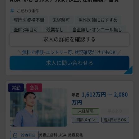
療未経験も応募可能◎
こだわり条件
専門医資格不問
未経験可
男性医師におすすめ
医師3年目可
残業なし
当直無し・オンコール無し
求人の詳細を確認する
＼無料で相談・エントリー可、状況確認だけでもOK!／
求人に問い合わせる
常勤
急募
1,612万円
〜
2,080
年収
万円
未経験可
手技あり
問診メイン
週4日からOK
美容皮膚科、AGA、美容脱毛
診療科目