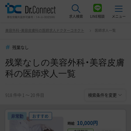
求人検索
LINE相談
メニュー
残業なしの美容外科・美容皮膚科の医師求人一覧
変更
美容外科・美容皮膚科の医師求人ドクターコネクト
医師求人一覧
最近見た求人
残業なし
美容クリニック見学ご希望の方はこちら
残業なしの美容外科・美容皮膚
サービス紹介
科の医師求人一覧
ドクターコネクトの強み
エージェント紹介
918 件中 1 〜 20 件目
検索条件を変更
常勤求人一覧
非常勤
おすすめ
非常勤・アルバイト求人一覧
10,000円
時給