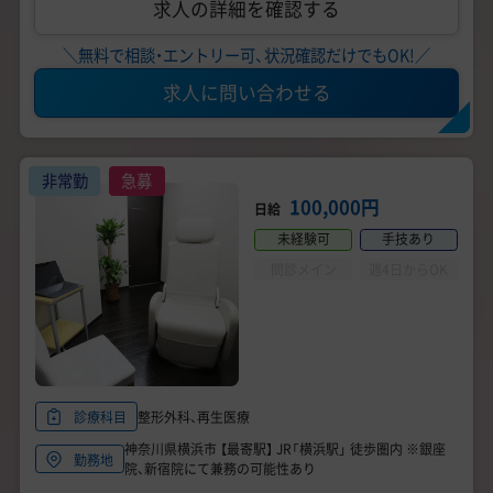
求人の詳細を確認する
＼無料で相談・エントリー可、状況確認だけでもOK!／
求人に問い合わせる
非常勤
急募
100,000円
日給
未経験可
手技あり
問診メイン
週4日からOK
整形外科、再生医療
診療科目
神奈川県横浜市 【最寄駅】 JR「横浜駅」 徒歩圏内 ※銀座
勤務地
院、新宿院にて兼務の可能性あり