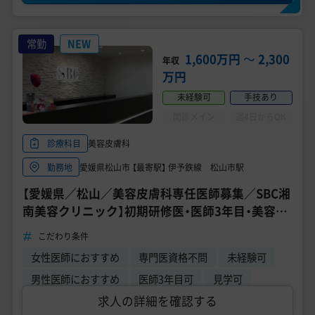
常勤
NEW
1,600万円
〜
2,300
年収
万円
未経験可
手技あり
問診メイン
週4日からOK
美容皮膚科
診療科目
愛媛県松山市 【最寄駅】 伊予鉄線 松山市駅
勤務地
【愛媛県／松山／美容皮膚科専任医師募集／SBC湘
南美容クリニック】初期研修医・医師3年目・美容未
経験など募集／週4日～勤務OK（ドクターコネク
こだわり条件
ト）
女性医師におすすめ
専門医資格不問
未経験可
男性医師におすすめ
医師3年目可
見学可
求人の詳細を確認する