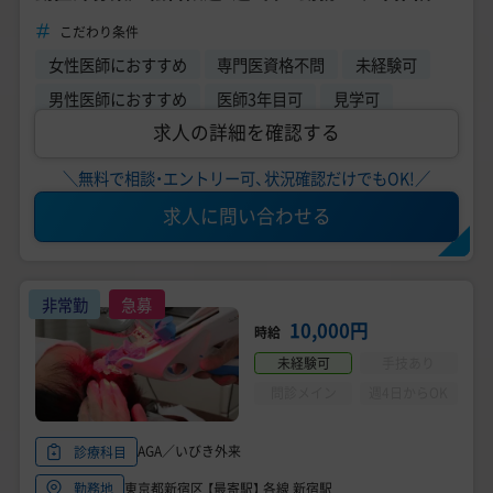
未経験OK《ゴリラクリニック 千葉院》
こだわり条件
女性医師におすすめ
専門医資格不問
未経験可
男性医師におすすめ
医師3年目可
見学可
求人の詳細を確認する
＼無料で相談・エントリー可、状況確認だけでもOK!／
求人に問い合わせる
非常勤
急募
10,000円
時給
未経験可
手技あり
問診メイン
週4日からOK
AGA／いびき外来
診療科目
東京都新宿区 【最寄駅】 各線 新宿駅
勤務地