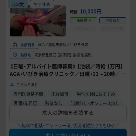
非常勤
おすすめ
10,000円
時給
未経験可
手技あり
問診メイン
週4日からOK
AGA／美容皮膚科／いびき外来
診療科目
東京都豊島区 【最寄駅】 各線 池袋駅
勤務地
《日曜・アルバイト医師募集》 【池袋／時給 1万円】
AGA・いびき治療クリニック／日曜・11～20時／問
診、注射業務／未経験OK
こだわり条件
専門医資格不問
未経験可
男性医師におすすめ
医師3年目可
残業なし
当直無し・オンコール無し
求人の詳細を確認する
＼無料で相談・エントリー可、状況確認だけでもOK!／
求人に問い合わせる