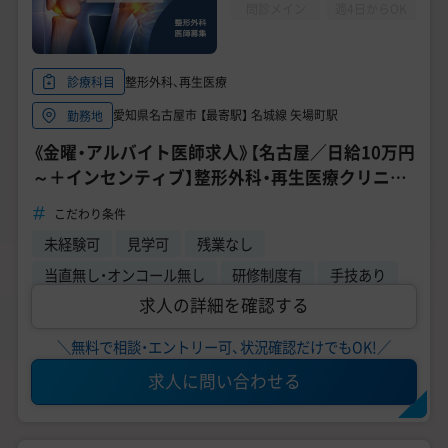
問診メイン
週4日からOK
整形外科、再生医療
診療科目
愛知県名古屋市 【最寄駅】 名城線 矢場町駅
勤務地
《金曜・アルバイト医師求人》【名古屋／日給10万円
～＋インセンティブ】整形外科・再生医療クリニッ
ク／週1日勤務／整形外科専門医
こだわり条件
未経験可
見学可
残業なし
当直無し・オンコール無し
研修制度有
手技あり
求人の詳細を確認する
＼無料で相談・エントリー可、状況確認だけでもOK!／
求人に問い合わせる