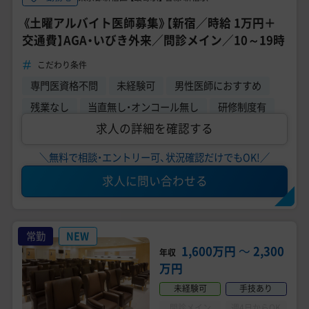
《土曜アルバイト医師募集》【新宿／時給 1万円＋
交通費】AGA・いびき外来／問診メイン／10～19時
こだわり条件
専門医資格不問
未経験可
男性医師におすすめ
残業なし
当直無し・オンコール無し
研修制度有
求人の詳細を確認する
＼無料で相談・エントリー可、状況確認だけでもOK!／
求人に問い合わせる
常勤
NEW
1,600万円
〜
2,300
年収
万円
未経験可
手技あり
問診メイン
週4日からOK