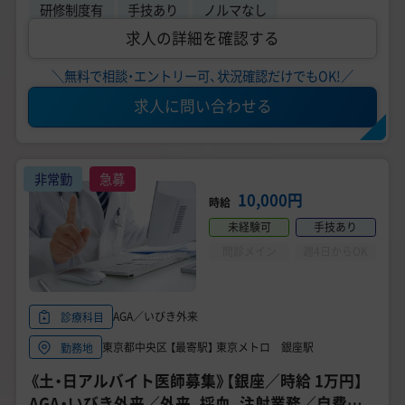
研修制度有
手技あり
ノルマなし
求人の詳細を確認する
＼無料で相談・エントリー可、状況確認だけでもOK!／
求人に問い合わせる
非常勤
急募
10,000円
時給
未経験可
手技あり
問診メイン
週4日からOK
AGA／いびき外来
診療科目
東京都中央区 【最寄駅】 東京メトロ 銀座駅
勤務地
《土・日アルバイト医師募集》【銀座／時給 1万円】
AGA・いびき外来／外来、採血、注射業務／自費診