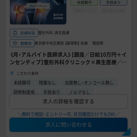
未経験可
手技あり
問診メイン
週4日からOK
整形外科、再生医療
診療科目
東京都中央区銀座 【最寄駅】 各線 銀座駅
勤務地
《月・アルバイト医師求人》【銀座／日給10万円＋イ
ンセンティブ】整形外科クリニック×再生医療／整
形外科専門医／週1日～
こだわり条件
未経験可
残業なし
当直無し・オンコール無し
研修制度有
手技あり
ノルマなし
求人の詳細を確認する
＼無料で相談・エントリー可、状況確認だけでもOK!／
求人に問い合わせる