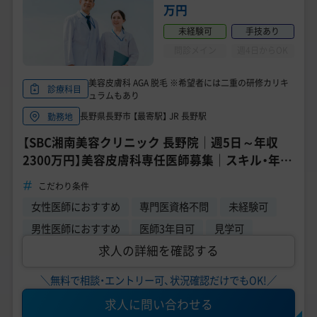
万円
未経験可
手技あり
問診メイン
週4日からOK
美容皮膚科 AGA 脱毛 ※希望者には二重の研修カリキ
診療科目
ュラムもあり
長野県長野市 【最寄駅】 JR 長野駅
勤務地
【SBC湘南美容クリニック 長野院｜週5日～年収
2300万円】美容皮膚科専任医師募集｜スキル・年収
アップ｜直美面接可能｜週4日勤務OK
こだわり条件
女性医師におすすめ
専門医資格不問
未経験可
男性医師におすすめ
医師3年目可
見学可
求人の詳細を確認する
＼無料で相談・エントリー可、状況確認だけでもOK!／
求人に問い合わせる