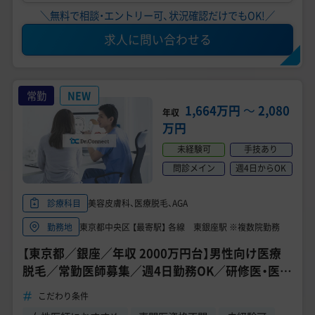
＼無料で相談・エントリー可、状況確認だけでもOK!／
求人に問い合わせる
常勤
NEW
1,664万円
〜
2,080
年収
万円
未経験可
手技あり
問診メイン
週4日からOK
美容皮膚科、医療脱毛、AGA
診療科目
東京都中央区 【最寄駅】 各線 東銀座駅 ※複数院勤務
勤務地
【東京都／銀座／年収 2000万円台】男性向け医療
脱毛／常勤医師募集／週4日勤務OK／研修医・医師
3年目応募可能
こだわり条件