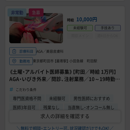
非常勤
急募
10,000円
時給
未経験可
手技あり
問診メイン
週4日からOK
AGA／美容皮膚科
診療科目
東京都町田市 【最寄駅】 小田急線 町田駅
勤務地
《土曜・アルバイト医師募集》【町田／時給 1万円】
AGA・いびき外来／問診、注射業務／10～19時勤務
／未経験OK！
こだわり条件
専門医資格不問
未経験可
男性医師におすすめ
医師3年目可
残業なし
当直無し・オンコール無し
求人の詳細を確認する
＼無料で相談・エントリー可、状況確認だけでもOK!／