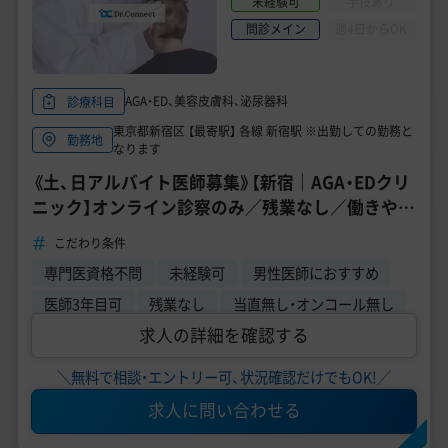
美容医療医師の転職お役立ちコンテンツ
未経験可
手技あり
問診メイン
週4日からOK
美容クリニック見学・研修情報
美容外科・美容皮膚科の医師転職体験談
AGA・ED、美容皮膚科、泌尿器科
診療科目
東京都新宿区 【最寄駅】 各線 新宿駅 ※出勤しての勤務と
美容クリニックインタビュー
勤務地
なります
《土、日アルバイト医師募集》【新宿｜AGA・EDクリ
美容医療の転職お役立ち記事
ニック】オンライン診察のみ／残業なし／働きやす
い／男性医師が多数活躍中
美容医療辞典
こだわり条件
専門医資格不問
未経験可
男性医師におすすめ
よくあるご質問
医師3年目可
残業なし
当直無し・オンコール無し
医師採用ご担当者様・その他問い合わせ
求人の詳細を確認する
＼無料で相談・エントリー可、状況確認だけでもOK!／
求人に問い合わせる