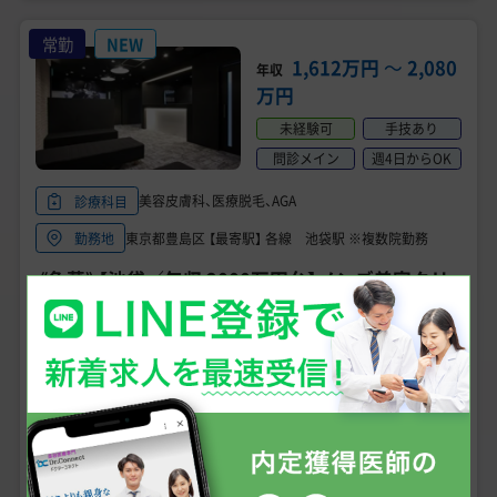
常勤
NEW
1,612万円
〜
2,080
年収
万円
未経験可
手技あり
問診メイン
週4日からOK
美容皮膚科、医療脱毛、AGA
診療科目
東京都豊島区 【最寄駅】 各線 池袋駅 ※複数院勤務
勤務地
《急募》【池袋／年収 2000万円台】メンズ美容クリ
ニック・常勤医師募集／転科・未経験歓迎／週4日
～勤務OK《ゴリラクリニック 池袋院》
こだわり条件
女性医師におすすめ
専門医資格不問
未経験可
男性医師におすすめ
医師3年目可
見学可
求人の詳細を確認する
＼無料で相談・エントリー可、状況確認だけでもOK!／