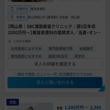
美容皮膚科
診療科目
岡山県岡山市 【最寄駅】 JR各線 岡山駅
勤務地
【岡山県｜SBC湘南美容クリニック｜週5日年収
2000万円～】美容皮膚科の医師求人／当直・オンコ
ールなし／未経験OK／週4日勤務応相談｜ドクタ
こだわり条件
ーコネクト
女性医師におすすめ
専門医資格不問
未経験可
男性医師におすすめ
医師3年目可
見学可
求人の詳細を確認する
＼無料で相談・エントリー可、状況確認だけでもOK!／
求人に問い合わせる
常勤
1,600万円
〜
2,300
年収