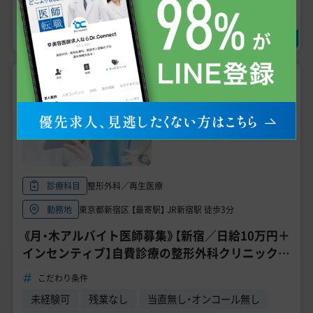
求人に問い合わせる
非常勤
おすすめ
100,000円
日給
未経験可
手技あり
問診メイン
週4日からOK
整形外科／再生医療
診療科目
東京都新宿区 【最寄駅】 JR新宿駅 徒歩3分
勤務地
《月・木アルバイト医師募集》【新宿／日給10万円＋
インセンティブ】自費診療の整形外科クリニック／
副業で年収アップ／整形外科専門医募集！
こだわり条件
未経験可
残業なし
当直無し・オンコール無し