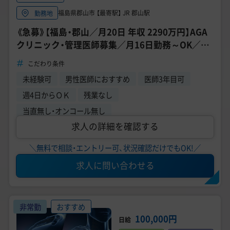
福島県郡山市 【最寄駅】 JR 郡山駅
勤務地
《急募》【福島・郡山／月20日 年収 2290万円】AGA
クリニック・管理医師募集／月16日勤務～OK／時
短可能／転居費用相談可能
こだわり条件
未経験可
男性医師におすすめ
医師3年目可
週4日からＯＫ
残業なし
当直無し・オンコール無し
求人の詳細を確認する
＼無料で相談・エントリー可、状況確認だけでもOK!／
求人に問い合わせる
非常勤
おすすめ
100,000円
日給