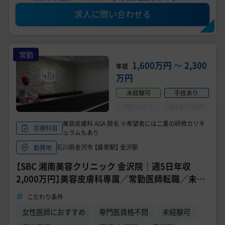
求人に問い合わせる
常勤
1,600万円
〜
2,300
年収
万円
未経験可
手技あり
問診メイン
週4日からOK
美容皮膚科 AGA 脱毛 ※希望者には二重の研修カリキ
診療科目
ュラムもあり
石川県金沢市 【最寄駅】 金沢駅
勤務地
【SBC 湘南美容クリニック 金沢院｜週5日年収
2,000万円】美容皮膚科専属／常勤医師転職／未経
験・転科・研修医応募可／ドクターコネクト
こだわり条件
女性医師におすすめ
専門医資格不問
未経験可