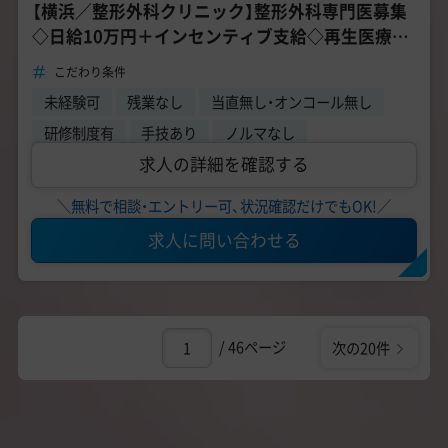
【横浜／整形外科クリニック】整形外科専門医募集
◇日給10万円＋インセンティブ支給◇再生医療で
患者様QOLを維持
こだわり条件
未経験可
残業なし
当直無し・オンコール無し
研修制度有
手技あり
ノルマなし
求人の詳細を確認する
＼無料で相談・エントリー可、状況確認だけでもOK!／
求人に問い合わせる
/ 46ページ
次の20件