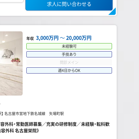
求人に問い合わせる
3,000万円
〜
20,000万円
年収
未経験可
手技あり
問診メイン
週4日からOK
科
駅】 名古屋市営地下鉄名城線 矢場町駅
～】美容外科・常勤医師募集／充実の研修制度／未経験・転科歓
美容外科 名古屋栄院》