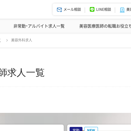
メール相談
LINE相談
美
美容皮膚科の医師転職体験談
非常勤・アルバイト求人一覧
ドクターコネクトの強み
美容クリニックインタビュー
エージェント紹介
美容医療医師の転職お役立
覧
美容外科求人
師求人一覧
常勤
NEW