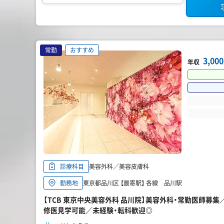
常勤
おすすめ
3,0
年収
美容外科／美容皮膚科
診療科目
東京都品川区 【最寄駅】 各線 品川駅
勤務地
【TCB 東京中央美容外科 品川院】美容外科・常勤医師募集
修医見学可能／未経験・転科歓迎◎