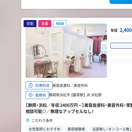
常勤
急募
NEW
2,4
年収
美容皮膚科／美容外科
診療科目
静岡県浜松市 【最寄駅】 JR 浜松駅
勤務地
【静岡・浜松／年収 2400万円～】美容皮膚科・美容外科
相談可能◎／無理なアップセルなし！
こだわり条件
女性医師におすすめ
美容経験者
当直無し・オンコール無