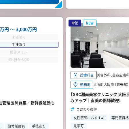
常勤
NEW
00万円
〜
3,000万円
未経験可
手技あり
問診メイン
週4日からOK
美容外科、美容皮膚
診療科目
大阪府大阪市 【最寄駅
勤務地
【SBC湘南美容クリニック 大
収アップ｜直美の医師歓迎！
・常勤管理医師募集／新幹線通勤も
こだわり条件
女性医師におすすめ
専門医資格
見学可
し
研修制度有
手技あり