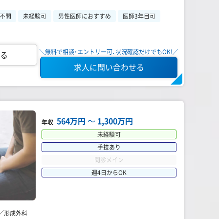
不問
未経験可
男性医師におすすめ
医師3年目可
＼無料で相談・エントリー可、状況確認だけでもOK!／
る
求人に問い合わせる
564万円
〜
1,300万円
年収
未経験可
手技あり
問診メイン
週4日からOK
／形成外科