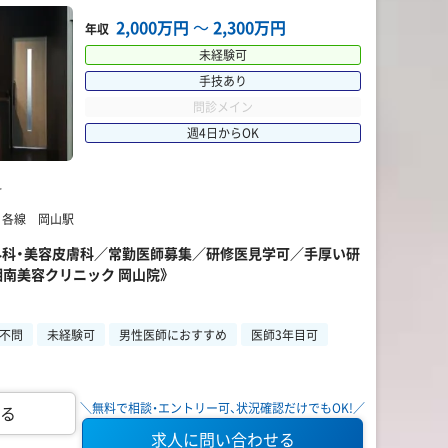
2,000万円
〜
2,300万円
年収
未経験可
手技あり
問診メイン
週4日からOK
科
】 各線 岡山駅
美容外科・美容皮膚科／常勤医師募集／研修医見学可／手厚い研
湘南美容クリニック 岡山院》
不問
未経験可
男性医師におすすめ
医師3年目可
＼無料で相談・エントリー可、状況確認だけでもOK!／
る
求人に問い合わせる