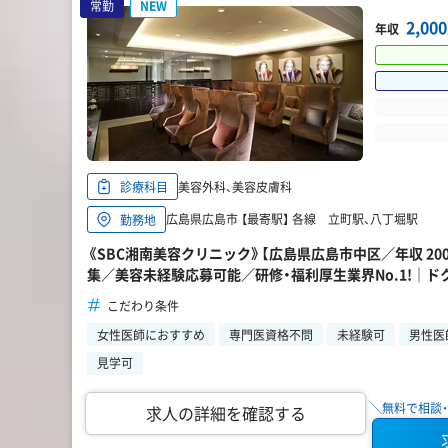
常勤
NEW
2,0
年収
美容外科、美容皮膚科
診療科目
広島県広島市 【最寄駅】 各線 立町駅、八丁堀駅
勤務地
《SBC湘南美容クリニック》【広島県広島市中区／年収 20
集／美容未経験応募可能／研修・福利厚生業界No.1!｜ド
こだわり条件
女性医師におすすめ
専門医資格不問
未経験可
男性医
見学可
＼無料で相談・
求人の詳細を確認する