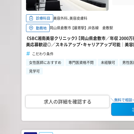
美容外科、美容皮膚科
診療科目
岡山県倉敷市 【最寄駅】 JR各線 倉敷駅
勤務地
《SBC湘南美容クリニック》【岡山県倉敷市／年収 2000
美応募歓迎◎／スキルアップ・キャリアアップ可能｜美容
こだわり条件
女性医師におすすめ
専門医資格不問
未経験可
男性医
見学可
＼無料で相談・
求人の詳細を確認する