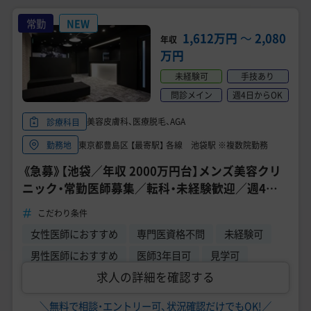
常勤
NEW
1,612万円
〜
2,080
年収
万円
未経験可
手技あり
問診メイン
週4日からOK
美容皮膚科、医療脱毛、AGA
診療科目
東京都豊島区 【最寄駅】 各線 池袋駅 ※複数院勤務
勤務地
《急募》【池袋／年収 2000万円台】メンズ美容クリ
ニック・常勤医師募集／転科・未経験歓迎／週4日
～勤務OK《ゴリラクリニック 池袋院》
こだわり条件
女性医師におすすめ
専門医資格不問
未経験可
男性医師におすすめ
医師3年目可
見学可
求人の詳細を確認する
＼無料で相談・エントリー可、状況確認だけでもOK!／