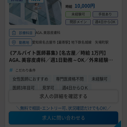
10,000円
時給
未経験可
手技あり
問診メイン
週4日からOK
AGA、美容皮膚科
診療科目
愛知県名古屋市 【最寄駅】 地下鉄名城線 矢場町駅
勤務地
《アルバイト医師募集》【名古屋／時給 1万円】
AGA、美容皮膚科／週1日勤務～OK／外来経験の
ある医師募集
こだわり条件
女性医師におすすめ
専門医資格不問
未経験可
医師3年目可
見学可
週4日からＯＫ
求人の詳細を確認する
＼無料で相談・エントリー可、状況確認だけでもOK!／
求人に問い合わせる