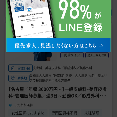
求人に問い合わせる
常勤
急募
NEW
3,000万円
〜
3,800
年収
万円
未経験可
手技あり
問診メイン
週4日からOK
皮膚科／美容皮膚科／形成外科／美容外科
診療科目
愛知県名古屋市 【最寄駅】 各線 名古屋駅 ※名古屋エリ
勤務地
アで複数院勤務可能な方優先
【名古屋／年収 3000万円～】一般皮膚科・美容皮膚
科・管理医師募集／週3日～勤務OK／形成外科・皮
膚科専門医限定募集／業界トップクラスの高収入
こだわり条件
求人
女性医師におすすめ
専門医資格不問
未経験可