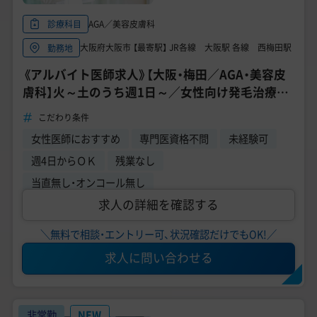
AGA／美容皮膚科
診療科目
大阪府大阪市 【最寄駅】 JR各線 大阪駅 各線 西梅田駅
勤務地
《アルバイト医師求人》【大阪・梅田／AGA・美容皮
膚科】火～土のうち週1日～／女性向け発毛治療ク
リニック／残業なし◎
こだわり条件
女性医師におすすめ
専門医資格不問
未経験可
週4日からＯＫ
残業なし
当直無し・オンコール無し
求人の詳細を確認する
＼無料で相談・エントリー可、状況確認だけでもOK!／
求人に問い合わせる
非常勤
NEW