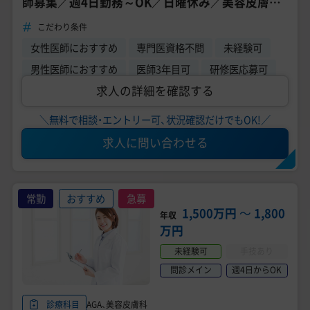
師募集／週4日勤務～OK／日曜休み／美容皮膚科
経験者歓迎
こだわり条件
女性医師におすすめ
専門医資格不問
未経験可
男性医師におすすめ
医師3年目可
研修医応募可
求人の詳細を確認する
＼無料で相談・エントリー可、状況確認だけでもOK!／
求人に問い合わせる
常勤
おすすめ
急募
1,500万円
〜
1,800
年収
万円
未経験可
手技あり
問診メイン
週4日からOK
AGA、美容皮膚科
診療科目