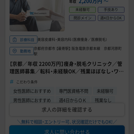
2,200万円
〜
年収
未経験可
手技あり
問診メイン
週4日からOK
美容皮膚科・美容内科（医療痩身／医療脱毛）
診療科目
京都府京都市 【最寄駅】 阪急電鉄京都本線 京都河原町
勤務地
駅
【京都／年収 2200万円】痩身・脱毛クリニック／管
理医師募集／転科・未経験OK／残業ほぼなし・ワー
クライフバランス◎
こだわり条件
女性医師におすすめ
専門医資格不問
未経験可
男性医師におすすめ
週4日からＯＫ
残業なし
求人の詳細を確認する
＼無料で相談・エントリー可、状況確認だけでもOK!／
求人に問い合わせる