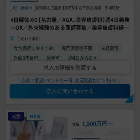
愛知県名古屋市 【最寄駅】 地下鉄名城線 矢場町駅
勤務地
《日曜休み》【名古屋／AGA、美容皮膚科】週4日勤務
～OK／外来経験のある医師募集／美容皮膚科経験
者歓迎／年間休日120日以上
こだわり条件
女性医師におすすめ
専門医資格不問
未経験可
医師3年目可
見学可
週4日からＯＫ
求人の詳細を確認する
＼無料で相談・エントリー可、状況確認だけでもOK!／
求人に問い合わせる
常勤
NEW
1,500万円
〜
年収
未経験可
手技あり