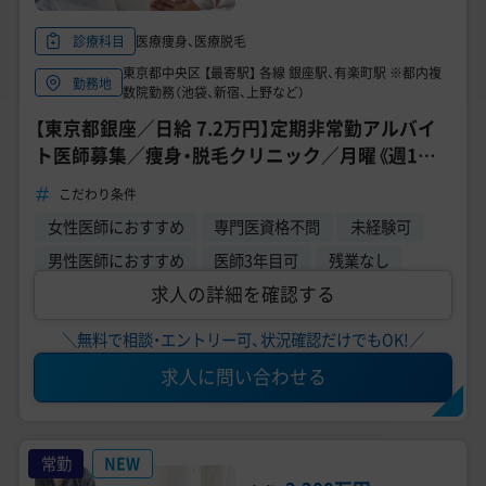
医療痩身、医療脱毛
診療科目
東京都中央区 【最寄駅】 各線 銀座駅、有楽町駅 ※都内複
勤務地
数院勤務（池袋、新宿、上野など）
【東京都銀座／日給 7.2万円】定期非常勤アルバイ
ト医師募集／痩身・脱毛クリニック／月曜《週1日》
／問診・注射／未経験可
こだわり条件
女性医師におすすめ
専門医資格不問
未経験可
男性医師におすすめ
医師3年目可
残業なし
求人の詳細を確認する
＼無料で相談・エントリー可、状況確認だけでもOK!／
求人に問い合わせる
常勤
NEW