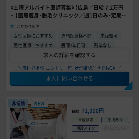
《土曜アルバイト医師募集》【広島／日給 7.2万円
～】医療痩身・脱毛クリニック／週1日のみ・定期非
常勤／問診・注射／未経験OK・研修制度あり
こだわり条件
女性医師におすすめ
専門医資格不問
未経験可
男性医師におすすめ
医師3年目可
残業なし
求人の詳細を確認する
＼無料で相談・エントリー可、状況確認だけでもOK!／
求人に問い合わせる
非常勤
NEW
72,000円
日給
未経験可
手技あり
問診メイン
週4日からOK