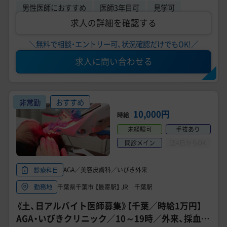
男性医師におすすめ
医師3年目可
見学可
求人の詳細を確認する
＼無料で相談・エントリー可、状況確認だけでもOK!／
求人に問い合わせる
非常勤
おすすめ
10,000円
時給
未経験可
手技あり
問診メイン
週4日からOK
AGA／美容皮膚科／いびき外来
診療科目
千葉県千葉市 【最寄駅】 JR 千葉駅
勤務地
《土、日アルバイト医師募集》【千葉／時給1万円】
AGA・いびきクリニック／10～19時／外来、採血、