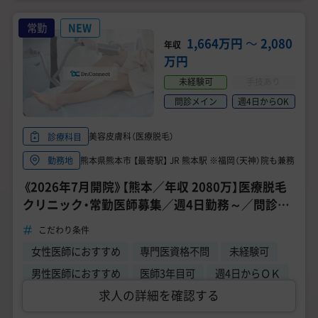
常勤
NEW
1,664万円
〜
2,080
年収
万円
未経験可
手技あり
問診メイン
週4日からOK
美容皮膚科（医療脱毛）
診療科目
熊本県熊本市 【最寄駅】 JR 熊本駅 ※福岡（天神）院も兼務
勤務地
《2026年7月開院》【熊本／年収 2080万】医療脱毛
クリニック・常勤医師募集／週4日勤務～／問診業
務メイン／未経験OK！
こだわり条件
女性医師におすすめ
専門医資格不問
未経験可
男性医師におすすめ
医師3年目可
週4日からＯＫ
求人の詳細を確認する