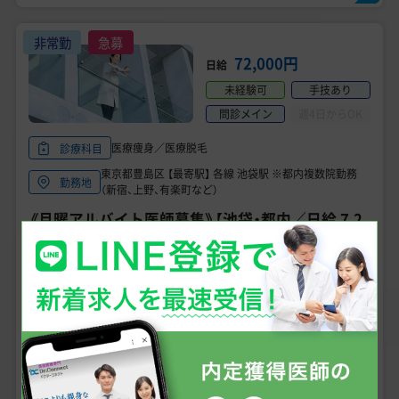
非常勤
急募
72,000円
日給
未経験可
手技あり
問診メイン
週4日からOK
医療痩身／医療脱毛
診療科目
東京都豊島区 【最寄駅】 各線 池袋駅 ※都内複数院勤務
勤務地
（新宿、上野、有楽町など）
《月曜アルバイト医師募集》【池袋・都内／日給 7.2
万円】アルバイト医師募集／痩身・脱毛クリニック
／問診・注射／未経験可
こだわり条件
女性医師におすすめ
専門医資格不問
未経験可
男性医師におすすめ
医師3年目可
残業なし
求人の詳細を確認する
＼無料で相談・エントリー可、状況確認だけでもOK!／