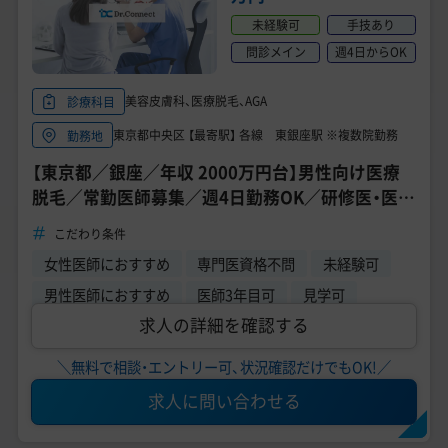
美容医療医師の転職お役立ちコンテンツ
未経験可
手技あり
美容クリニック見学・研修情報
問診メイン
週4日からOK
美容外科・美容皮膚科の医師転職体験談
美容皮膚科、医療脱毛、AGA
診療科目
東京都中央区 【最寄駅】 各線 東銀座駅 ※複数院勤務
勤務地
美容クリニックインタビュー
【東京都／銀座／年収 2000万円台】男性向け医療
美容医療の転職お役立ち記事
脱毛／常勤医師募集／週4日勤務OK／研修医・医師
3年目応募可能
美容医療辞典
こだわり条件
女性医師におすすめ
専門医資格不問
未経験可
よくあるご質問
男性医師におすすめ
医師3年目可
見学可
求人の詳細を確認する
医師採用ご担当者様・その他問い合わせ
＼無料で相談・エントリー可、状況確認だけでもOK!／
求人に問い合わせる