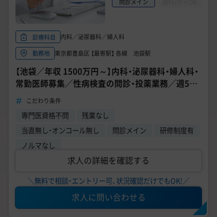
問診メイン
週4日からOK
内科／泌尿器科／婦人科
診療科目
東京都豊島区 【最寄駅】 各線 池袋駅
勤務地
【池袋／年収 1500万円～】内科・泌尿器科・婦人科・
常勤医師募集／性病検査の問診・投薬業務／週5日
勤務可能な方募集
こだわり条件
専門医資格不問
残業なし
当直無し・オンコール無し
問診メイン
研修制度有
ノルマなし
求人の詳細を確認する
＼無料で相談・エントリー可、状況確認だけでもOK!／
求人に問い合わせる