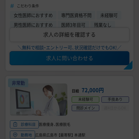
注射業務／自費診療未経験も応募可能◎
こだわり条件
女性医師におすすめ
専門医資格不問
未経験可
男性医師におすすめ
医師3年目可
残業なし
求人の詳細を確認する
＼無料で相談・エントリー可、状況確認だけでもOK!／
求人に問い合わせる
非常勤
72,000円
日給
未経験可
手技あり
問診メイン
週4日からOK
医療痩身、医療脱毛
診療科目
広島県広島市 【最寄駅】 本通駅
勤務地