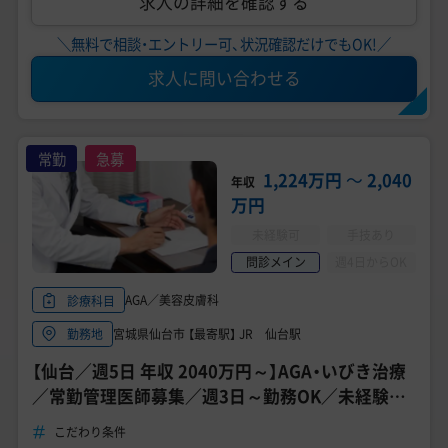
求人の詳細を確認する
＼無料で相談・エントリー可、状況確認だけでもOK!／
求人に問い合わせる
常勤
急募
1,224万円
〜
2,040
年収
万円
未経験可
手技あり
問診メイン
週4日からOK
AGA／美容皮膚科
診療科目
宮城県仙台市 【最寄駅】 JR 仙台駅
勤務地
【仙台／週5日 年収 2040万円～】AGA・いびき治療
／常勤管理医師募集／週3日～勤務OK／未経験応
募可能
こだわり条件