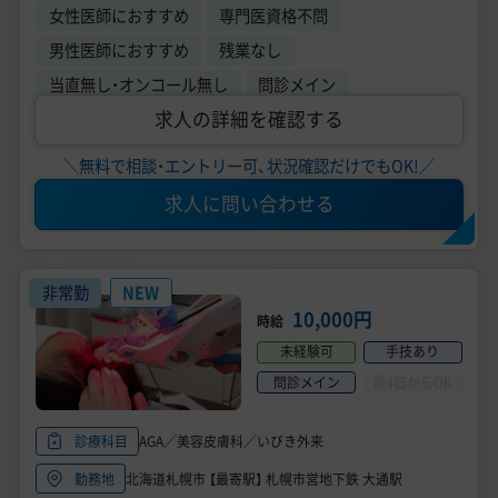
女性医師におすすめ
専門医資格不問
男性医師におすすめ
残業なし
当直無し・オンコール無し
問診メイン
求人の詳細を確認する
＼無料で相談・エントリー可、状況確認だけでもOK!／
求人に問い合わせる
非常勤
NEW
10,000円
時給
未経験可
手技あり
問診メイン
週4日からOK
AGA／美容皮膚科／いびき外来
診療科目
北海道札幌市 【最寄駅】 札幌市営地下鉄 大通駅
勤務地