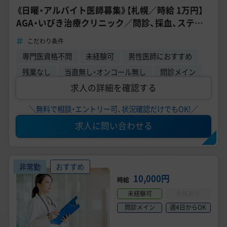
《日曜・アルバイト医師募集》【札幌／時給 1万円】
AGA・いびき治療クリニック／問診、採血、ステロ
イド注射業務など／未経験OK
こだわり条件
専門医資格不問
未経験可
男性医師におすすめ
残業なし
当直無し・オンコール無し
問診メイン
求人の詳細を確認する
＼無料で相談・エントリー可、状況確認だけでもOK!／
求人に問い合わせる
非常勤
おすすめ
10,000円
時給
未経験可
手技あり
問診メイン
週4日からOK