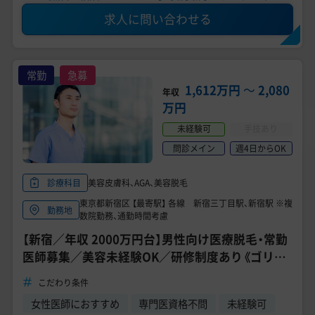
求人に問い合わせる
常勤
急募
1,612万円
〜
2,080
年収
万円
未経験可
手技あり
問診メイン
週4日からOK
美容皮膚科、AGA、美容脱毛
診療科目
東京都新宿区 【最寄駅】 各線 新宿三丁目駅、新宿駅 ※複
勤務地
数院勤務、通勤時間考慮
【新宿／年収 2000万円台】男性向け医療脱毛・常勤
医師募集／美容未経験OK／研修制度あり《ゴリラ
クリニック 新宿本院》
こだわり条件
女性医師におすすめ
専門医資格不問
未経験可