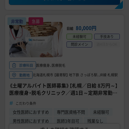
非常勤
急募
80,000円
日給
未経験可
手技あり
問診メイン
週4日からOK
医療痩身、医療脱毛
診療科目
北海道札幌市 【最寄駅】 地下鉄 さっぽろ駅、JR線 札幌駅
勤務地
《土曜アルバイト医師募集》【札幌／日給 8万円～】
医療痩身・脱毛クリニック／週1日～定期非常勤／
問診・注射／未経験OK・研修制度あり
こだわり条件
女性医師におすすめ
専門医資格不問
未経験可
男性医師におすすめ
医師3年目可
残業なし