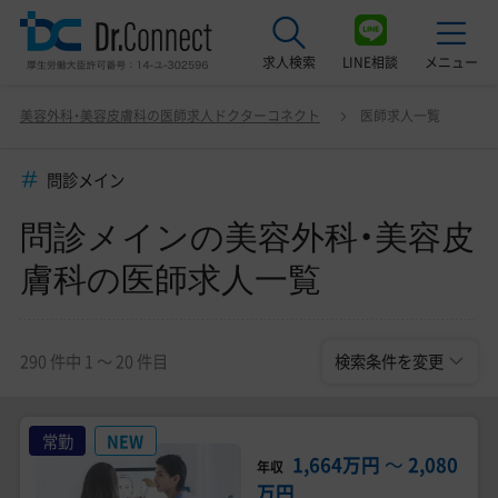
求人検索
LINE相談
メニュー
問診メインの美容外科・美容皮膚科の医師求人一覧
変更
美容外科・美容皮膚科の医師求人ドクターコネクト
医師求人一覧
最近見た求人
問診メイン
美容クリニック見学ご希望の方はこちら
問診メインの美容外科・美容皮
サービス紹介
膚科の医師求人一覧
ドクターコネクトの強み
エージェント紹介
290 件中 1 〜 20 件目
検索条件を変更
常勤求人一覧
常勤
NEW
非常勤・アルバイト求人一覧
1,664万円
〜
2,080
年収
万円