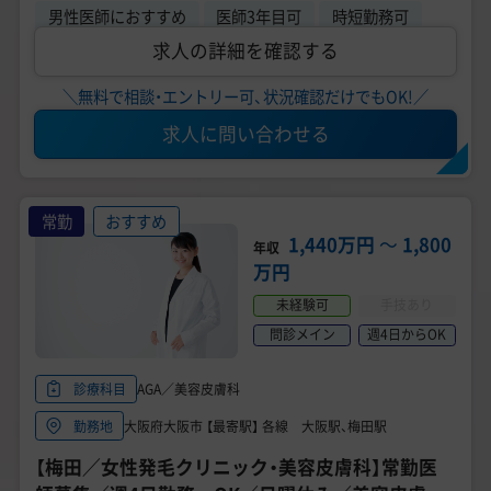
男性医師におすすめ
医師3年目可
時短勤務可
求人の詳細を確認する
＼無料で相談・エントリー可、状況確認だけでもOK!／
求人に問い合わせる
常勤
おすすめ
1,440万円
〜
1,800
年収
万円
未経験可
手技あり
問診メイン
週4日からOK
AGA／美容皮膚科
診療科目
大阪府大阪市 【最寄駅】 各線 大阪駅、梅田駅
勤務地
【梅田／女性発毛クリニック・美容皮膚科】常勤医