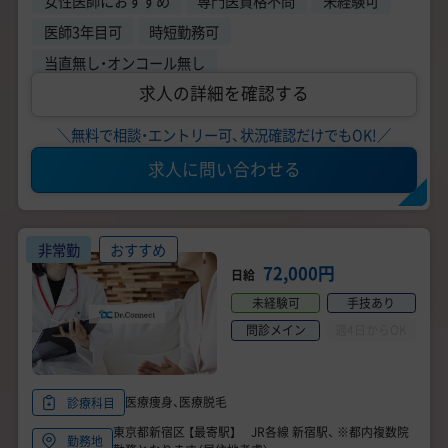
女性医師におすすめ
専門医資格不問
未経験可
医師3年目可
時短勤務可
当直無し・オンコール無し
求人の詳細を確認する
＼無料で相談・エントリー可、状況確認だけでもOK!／
求人に問い合わせる
非常勤
おすすめ
72,000円
日給
未経験可
手技あり
問診メイン
週4日からOK
医療痩身、医療脱毛
診療科目
東京都新宿区 【最寄駅】 JR各線 新宿駅、 ※都内複数院
勤務地