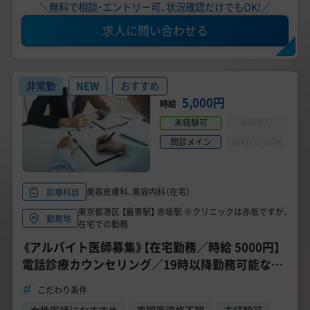
＼無料で相談・エントリー可、状況確認だけでもOK!／
求人に問い合わせる
非常勤
NEW
おすすめ
5,000円
時給
未経験可
手技あり
問診メイン
週4日からOK
美容皮膚科、美容内科（在宅）
診療科目
東京都港区 【最寄駅】 赤坂駅 ※クリニックは赤坂ですが、
勤務地
在宅での勤務
《アルバイト医師募集》【在宅勤務／時給 5000円】
電話診療カウンセリング／19時以降勤務可能な方
歓迎！／ご自宅にPCがある方
こだわり条件