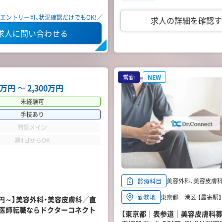
エントリー可、状況確認だけでもOK!／
求人の詳細を確認す
求人に問い合わせる
常勤
NEW
00万円
〜
2,300万円
未経験可
手技あり
問診メイン
週4日からOK
美容外科、美容皮膚科
診療科目
東京都 港区 【最寄駅】
勤務地
万円～】美容外科・美容皮膚科／直
医師転職ならドクターコネクト
【東京都｜表参道｜美容皮膚科募