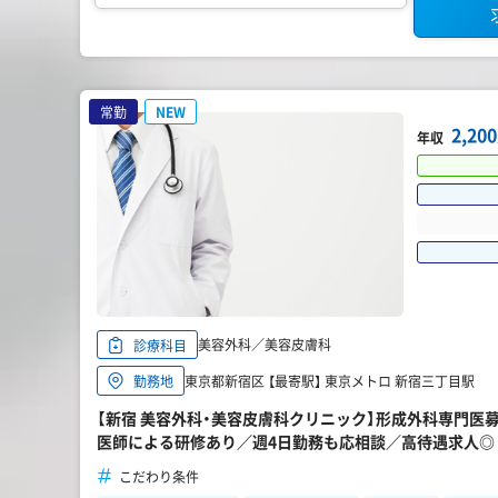
常勤
NEW
2,2
年収
美容外科／美容皮膚科
診療科目
東京都新宿区 【最寄駅】 東京メトロ 新宿三丁目駅
勤務地
【新宿 美容外科・美容皮膚科クリニック】形成外科専門医
医師による研修あり／週4日勤務も応相談／高待遇求人◎
こだわり条件