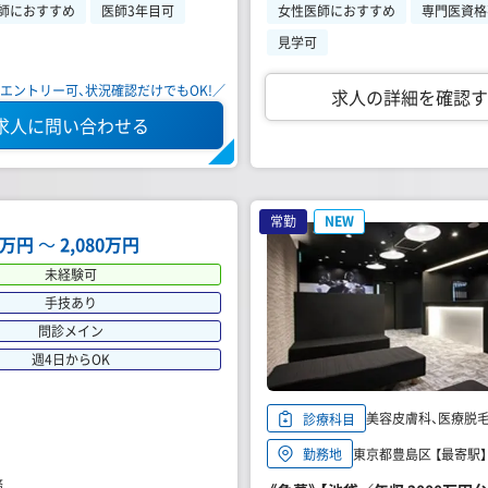
師におすすめ
医師3年目可
女性医師におすすめ
専門医資格
見学可
エントリー可、状況確認だけでもOK!／
求人の詳細を確認す
求人に問い合わせる
常勤
NEW
64万円
〜
2,080万円
未経験可
手技あり
問診メイン
週4日からOK
美容皮膚科、医療脱毛、
診療科目
東京都豊島区 【最寄駅
勤務地
務