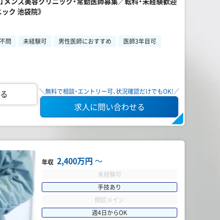
円台】メンズ美容クリニック・常勤医師募集／転科・未経験歓迎
ック 池袋院》
不問
未経験可
男性医師におすすめ
医師3年目可
＼無料で相談・エントリー可、状況確認だけでもOK!／
る
求人に問い合わせる
2,400万円
〜
年収
未経験可
手技あり
問診メイン
週4日からOK