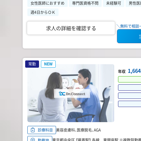
女性医師におすすめ
専門医資格不問
未経験可
男性医
週4日からＯＫ
＼無料で相談・
求人の詳細を確認する
常勤
NEW
1,6
年収
美容皮膚科、医療脱毛、AGA
診療科目
東京都中央区 【最寄駅】 各線 東銀座駅 ※複数院勤
勤務地