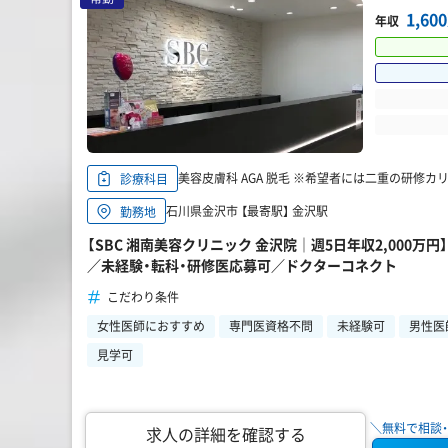
1,6
年収
美容皮膚科 AGA 脱毛 ※希望者には二重の研修カ
診療科目
石川県金沢市 【最寄駅】 金沢駅
勤務地
【SBC 湘南美容クリニック 金沢院｜週5日年収2,000
／未経験・転科・研修医応募可／ドクターコネクト
こだわり条件
女性医師におすすめ
専門医資格不問
未経験可
男性医
見学可
＼無料で相談・
求人の詳細を確認する