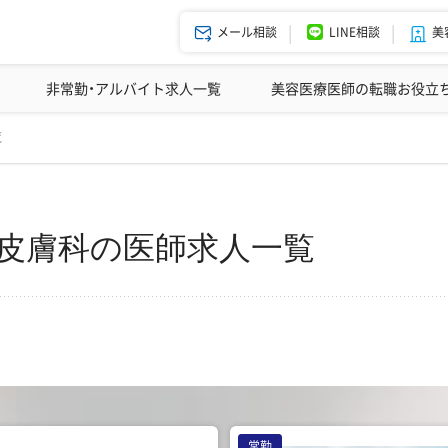
メール相談
LINE相談
美
美容皮膚科の医師転職体験談
非常勤・アルバイト求人一覧
ドクターコネクトの強み
美容クリニックインタビュー
エージェント紹介
美容医療医師の転職お役立
更
覧
容皮膚科の医師求人一覧
常勤