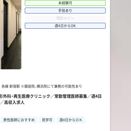
未経験可
手技あり
問診メイン
週4日からOK
駅】 各線 新宿駅 ※銀座院、横浜院にて兼務の可能性あり
】整形外科・再生医療クリニック／常勤管理医師募集／週4日
集／高収入求人
男性医師におすすめ
見学可
週4日からＯＫ