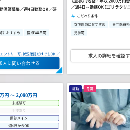
《急募》【池袋／年収 2000万
／週4日～勤務OK《ゴリラクリニ
常勤医師募集／週4日勤務OK／研
こだわり条件
女性医師におすすめ
専門医資格
師におすすめ
医師3年目可
見学可
エントリー可、状況確認だけでもOK!／
求人の詳細を確認す
求人に問い合わせる
常勤
急募
12万円
〜
2,080万円
未経験可
手技あり
問診メイン
週4日からOK