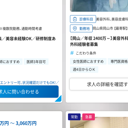
美容外科、美容皮膚
診療科目
岡山県岡山市 【最寄駅】
勤務地
 ※複数院勤務、通勤時間考慮
【岡山／年収 2400万～】美
募集／美容未経験OK／研修制度あ
外科経験者募集
こだわり条件
女性医師におすすめ
専門医資格
師におすすめ
医師3年目可
週4日からＯＫ
エントリー可、状況確認だけでもOK!／
求人の詳細を確認す
求人に問い合わせる
常勤
急募
00万円
〜
3,060万円