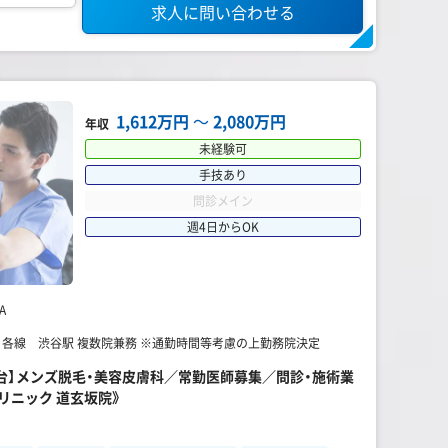
求人に問い合わせる
1,612万円
〜
2,080万円
年収
未経験可
手技あり
問診メイン
週4日からOK
A
】 各線 渋谷駅 複数院兼務 ※通勤時間等考慮の上勤務院決定
円台】メンズ脱毛・美容皮膚科／常勤医師募集／問診・施術業
リニック 道玄坂院》