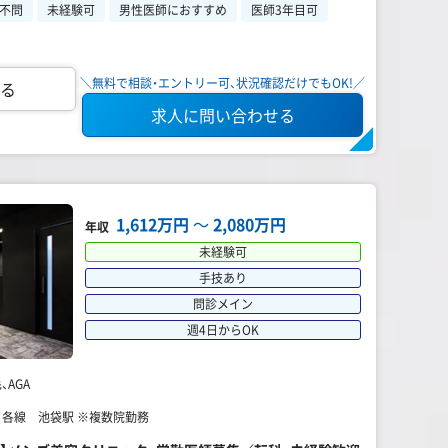
不問
未経験可
男性医師におすすめ
医師3年目可
＼無料で相談・エントリー可、状況確認だけでもOK!／
る
求人に問い合わせる
1,612万円
〜
2,080万円
年収
未経験可
手技あり
問診メイン
週4日からOK
AGA
】 各線 池袋駅 ※複数院勤務