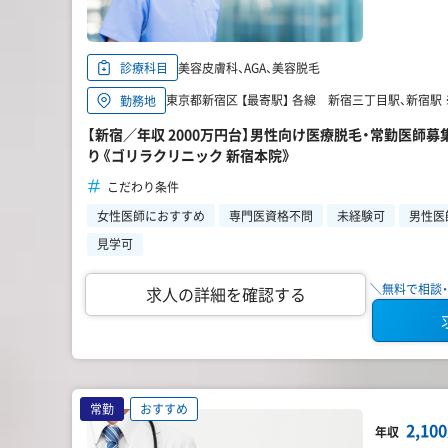
美容皮膚科、AGA、美容脱毛
診療科目
東京都新宿区 【最寄駅】 各線 新宿三丁目駅、新宿駅
勤務地
【新宿／年収 2000万円台】男性向け医療脱毛・常勤医師
り《ゴリラクリニック 新宿本院》
こだわり条件
女性医師におすすめ
専門医資格不問
未経験可
男性医
見学可
＼無料で相談・
求人の詳細を確認する
常勤
おすすめ
2,1
年収