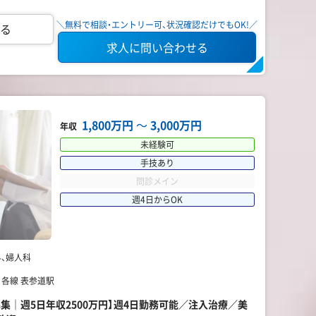
＼無料で相談・エントリー可、状況確認だけでもOK!／
る
求人に問い合わせる
1,800万円
〜
3,000万円
年収
未経験可
手技あり
問診メイン
週4日からOK
、婦人科
 各線 表参道駅
集｜週5日年収2500万円】週4日勤務可能／注入治療／美