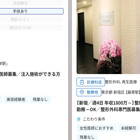
未経験可
手技あり
問診メイン
週4日からOK
栄駅」
管理医師募集／注入施術ができる方
整形外科、再生医療
診療科目
東京都 新宿区 【最寄
勤務地
美容経験者
残業なし
【新宿／週4日 年収1800万～
勤務～OK／整形外科専門医募
こだわり条件
女性医師におすすめ
未経験可
残業なし