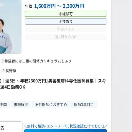
1,600万円
〜
2,300万円
年収
未経験可
手技あり
問診メイン
週4日からOK
脱毛 ※希望者には二重の研修カリキュラムもあり
JR 長野駅
院｜週5日～年収2300万円】美容皮膚科専任医師募集｜スキ
週4日勤務OK
不問
未経験可
男性医師におすすめ
医師3年目可
＼無料で相談・エントリー可、状況確認だけでもOK!／
る