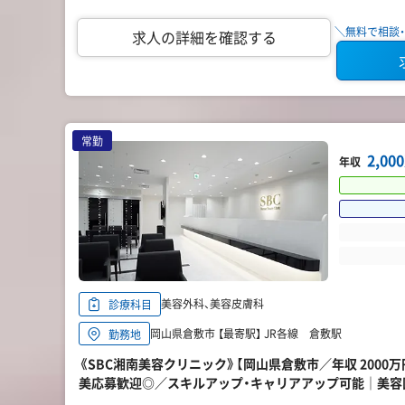
＼無料で相談・
求人の詳細を確認する
常勤
2,0
年収
美容外科、美容皮膚科
診療科目
岡山県倉敷市 【最寄駅】 JR各線 倉敷駅
勤務地
《SBC湘南美容クリニック》【岡山県倉敷市／年収 2000
美応募歓迎◎／スキルアップ・キャリアアップ可能｜美容