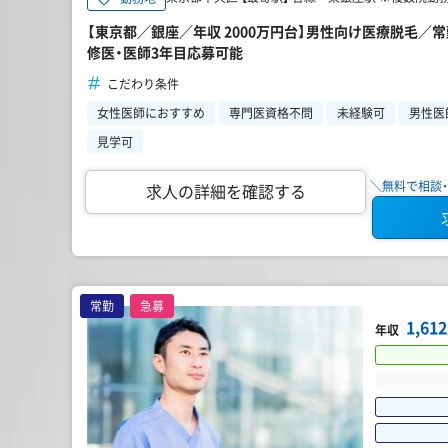
【東京都／銀座／年収 2000万円台】男性向け医療脱毛／
修医・医師3年目応募可能
こだわり条件
女性医師におすすめ
専門医資格不問
未経験可
男性医
見学可
＼無料で相談・
求人の詳細を確認する
常勤
急募
1,6
年収