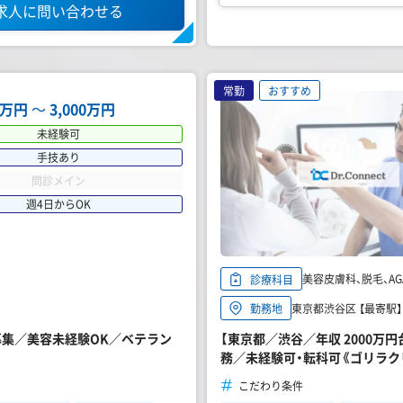
求人に問い合わせる
常勤
おすすめ
00万円
〜
3,000万円
未経験可
手技あり
問診メイン
週4日からOK
美容皮膚科、脱毛、AG
診療科目
東京都渋谷区 【最寄駅
勤務地
募集／美容未経験OK／ベテラン
【東京都／渋谷／年収 2000万
務／未経験可・転科可《ゴリラク
こだわり条件