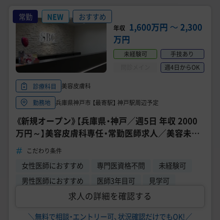
常勤
NEW
おすすめ
1,600万円
〜
2,300
年収
万円
未経験可
手技あり
問診メイン
週4日からOK
美容皮膚科
診療科目
兵庫県神戸市 【最寄駅】 神戸駅周辺予定
勤務地
《新規オープン》【兵庫県・神戸／週5日 年収 2000
万円～】美容皮膚科専任・常勤医師求人／美容未経
験可能／週4日～勤務OK《湘南美容系列 SBC NEO
こだわり条件
Skin Clinic 神戸院》
女性医師におすすめ
専門医資格不問
未経験可
男性医師におすすめ
医師3年目可
見学可
求人の詳細を確認する
＼無料で相談・エントリー可、状況確認だけでもOK!／