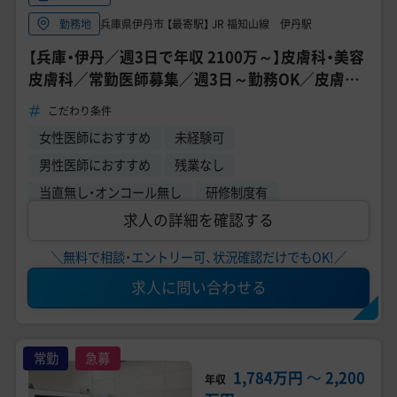
兵庫県伊丹市 【最寄駅】 JR 福知山線 伊丹駅
勤務地
【兵庫・伊丹／週3日で年収 2100万～】皮膚科・美容
皮膚科／常勤医師募集／週3日～勤務OK／皮膚科・
形成専門医募集／高待遇求人
こだわり条件
女性医師におすすめ
未経験可
男性医師におすすめ
残業なし
当直無し・オンコール無し
研修制度有
求人の詳細を確認する
＼無料で相談・エントリー可、状況確認だけでもOK!／
求人に問い合わせる
常勤
急募
1,784万円
〜
2,200
年収