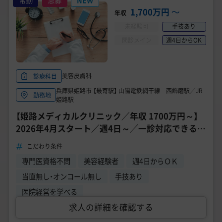
常勤
急募
NEW
1,700万円
〜
年収
未経験可
手技あり
問診メイン
週4日からOK
美容皮膚科
診療科目
兵庫県姫路市 【最寄駅】 山陽電鉄網干線 西飾磨駅／JR
勤務地
姫路駅
【姫路メディカルクリニック／年収 1700万円～】
2026年4月スタート／週4日～／一診対応できる方
／残業ほぼなし
こだわり条件
専門医資格不問
美容経験者
週4日からＯＫ
当直無し・オンコール無し
手技あり
医院経営を学べる
求人の詳細を確認する