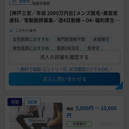
勤務地
複数院兼務
【神戸三宮／年収 2000万円台】メンズ脱毛・美容皮
膚科／常勤医師募集／週4日勤務～OK・福利厚生充
実《ゴリラクリニック神戸三宮院》
こだわり条件
女性医師におすすめ
専門医資格不問
未経験可
男性医師におすすめ
医師3年目可
見学可
求人の詳細を確認する
＼無料で相談・エントリー可、状況確認だけでもOK!／
求人に問い合わせる
常勤
NEW
5,000円
〜
10,000
時給
円
未経験可
手技あり