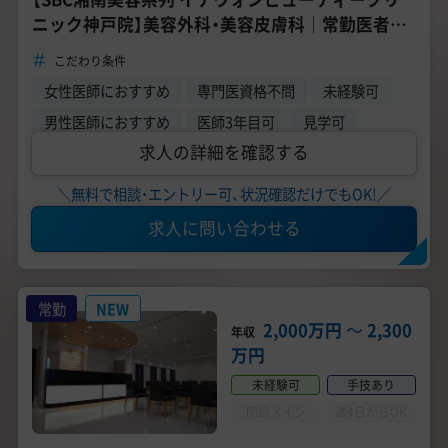
ニック神戸院】美容外科・美容皮膚科｜常勤医者募
集｜福利厚生充実｜未経験可｜研修体制◎
こだわり条件
女性医師におすすめ
専門医資格不問
未経験可
男性医師におすすめ
医師3年目可
見学可
求人の詳細を確認する
＼無料で相談・エントリー可、状況確認だけでもOK!／
求人に問い合わせる
常勤
NEW
2,000万円
〜
2,300
年収
万円
未経験可
手技あり
問診メイン
週4日からOK