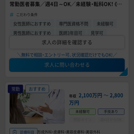
常勤医者募集／週4日～OK／未経験・転科OK！《湘
南美容クリニック 神戸三宮院》
こだわり条件
女性医師におすすめ
専門医資格不問
未経験可
男性医師におすすめ
医師3年目可
見学可
求人の詳細を確認する
＼無料で相談・エントリー可、状況確認だけでもOK!／
求人に問い合わせる
常勤
おすすめ
2,100万円
〜
2,800
年収
万円
未経験可
手技あり
問診メイン
週4日からOK
形成外科・皮膚科・美容皮膚科・美容外科
診療科目