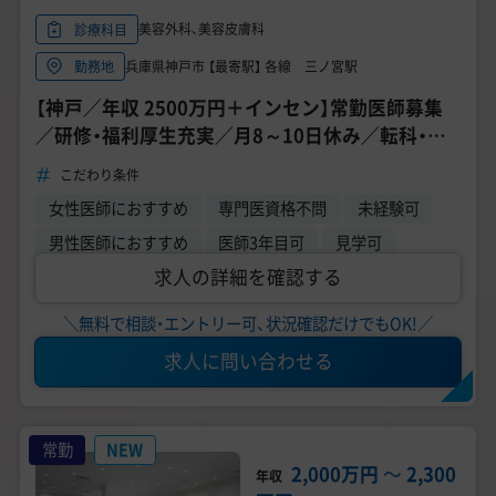
美容外科、美容皮膚科
診療科目
兵庫県神戸市 【最寄駅】 各線 三ノ宮駅
勤務地
【神戸／年収 2500万円＋インセン】常勤医師募集
／研修・福利厚生充実／月8～10日休み／転科・美
容未経験も歓迎／高待遇求人《品川スキンクリニ
こだわり条件
ック 神戸院》
女性医師におすすめ
専門医資格不問
未経験可
男性医師におすすめ
医師3年目可
見学可
求人の詳細を確認する
＼無料で相談・エントリー可、状況確認だけでもOK!／
求人に問い合わせる
常勤
NEW
2,000万円
〜
2,300
年収