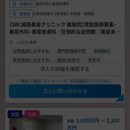
美容外科、美容皮膚科
診療科目
兵庫県姫路市 【最寄駅】 JR各線 姫路駅
勤務地
【SBC湘南美容クリニック 姫路院】常勤医師募集・
美容外科・美容皮膚科／圧倒的な症例数／美容未経
験応募可能／安心の研修制度
こだわり条件
女性医師におすすめ
専門医資格不問
未経験可
男性医師におすすめ
医師3年目可
見学可
求人の詳細を確認する
＼無料で相談・エントリー可、状況確認だけでもOK!／
求人に問い合わせる
常勤
急募
1,600万円
〜
2,300
年収
万円