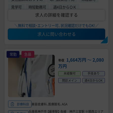
見学可
時短勤務可
週4日からＯＫ
求人の詳細を確認する
＼無料で相談・エントリー可、状況確認だけでもOK!／
求人に問い合わせる
常勤
急募
1,664万円
〜
2,080
年収
万円
未経験可
手技あり
問診メイン
週4日からOK
美容皮膚科、医療脱毛、AGA
診療科目
兵庫県神戸市 【最寄駅】 各線 神戸三宮駅 ※関西エリア