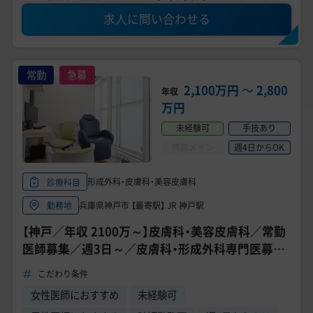
求人に問い合わせる
常勤
急募
2,100万円
〜
2,800
年収
万円
未経験可
手技あり
問診メイン
週4日からOK
形成外科・皮膚科・美容皮膚科
診療科目
兵庫県神戸市 【最寄駅】 JR 神戸駅
勤務地
【神戸／年収 2100万～】皮膚科・美容皮膚科／常勤
医師募集／週3日～／皮膚科・形成外科専門医募集
中／美容未経験OK
こだわり条件
女性医師におすすめ
未経験可