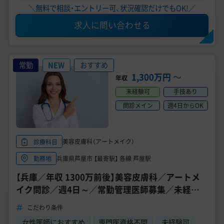
＼無料で相談・エントリー可、状況確認だけでもOK!／
求人に問い合わせる
常勤
NEW
おすすめ
1,300万円
〜
年収
未経験可
手技あり
問診メイン
週4日からOK
美容皮膚科（アートメイク）
診療科目
兵庫県芦屋市 【最寄駅】 各線 芦屋駅
勤務地
【兵庫／年収 1300万前後】美容皮膚科／アートメ
イク問診／週4日～／常勤管理医師募集／未経験
可能／16:30までのお仕事
こだわり条件
女性医師におすすめ
専門医資格不問
未経験可