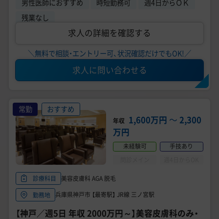
男性医師におすすめ
時短勤務可
週4日からＯＫ
残業なし
求人の詳細を確認する
＼無料で相談・エントリー可、状況確認だけでもOK!／
求人に問い合わせる
常勤
おすすめ
1,600万円
〜
2,300
年収
万円
未経験可
手技あり
問診メイン
週4日からOK
美容皮膚科 AGA 脱毛
診療科目
兵庫県神戸市 【最寄駅】 JR線 三ノ宮駅
勤務地
【神戸／週5日 年収 2000万円～】美容皮膚科のみ・