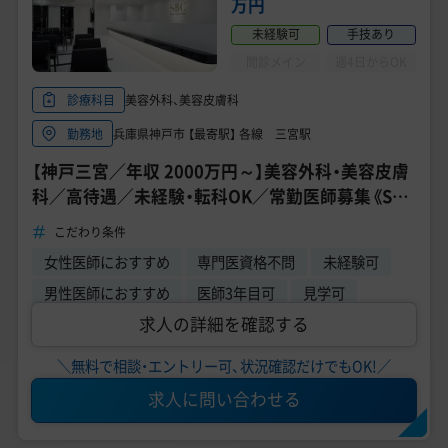
万円
未経験可
手技あり
問診メイン
週4日からOK
美容外科、美容皮膚科
診療科目
兵庫県神戸市 【最寄駅】 各線 三宮駅
勤務地
【神戸三宮／年収 2000万円～】美容外科・美容皮膚
科／高待遇／未経験・転科OK／常勤医師募集《SBC
湘南美容クリニック 神戸三宮院》
こだわり条件
女性医師におすすめ
専門医資格不問
未経験可
男性医師におすすめ
医師3年目可
見学可
求人の詳細を確認する
＼無料で相談・エントリー可、状況確認だけでもOK!／
求人に問い合わせる