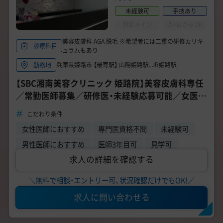
未経験可
手技あり
問診メイン
週4日からOK
美容皮膚科 AGA 脱毛 ※希望者には二重の研修カリキ
診療科目
ュラムもあり
兵庫県姫路市 【最寄駅】 山陽姫路駅、JR姫路駅
勤務地
【SBC湘南美容クリニック 姫路院】美容皮膚科専任
／常勤医師募集／研修医・未経験応募可能／女医さ
んも歓迎◎
こだわり条件
女性医師におすすめ
専門医資格不問
未経験可
男性医師におすすめ
医師3年目可
見学可
求人の詳細を確認する
＼無料で相談・エントリー可、状況確認だけでもOK!／
求人に問い合わせる