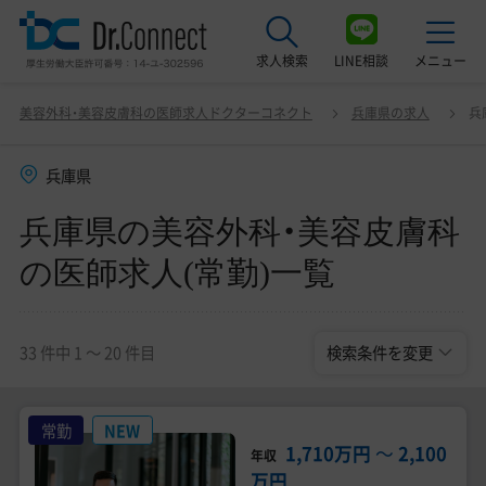
求人検索
LINE相談
メニュー
兵庫県の美容外科・美容皮膚科の医師求人(常勤)一覧
変更
美容外科・美容皮膚科の医師求人ドクターコネクト
兵庫県の求人
兵
最近見た求人
兵庫県
美容クリニック見学ご希望の方はこちら
兵庫県の美容外科・美容皮膚科
サービス紹介
の医師求人(常勤)一覧
ドクターコネクトの強み
エージェント紹介
33 件中 1 〜 20 件目
検索条件を変更
常勤求人一覧
常勤
NEW
非常勤・アルバイト求人一覧
1,710万円
〜
2,100
年収
万円