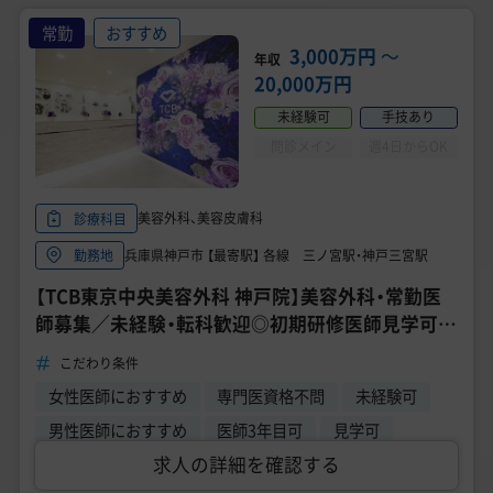
常勤
おすすめ
3,000万円
〜
年収
20,000万円
未経験可
手技あり
問診メイン
週4日からOK
美容外科、美容皮膚科
診療科目
兵庫県神戸市 【最寄駅】 各線 三ノ宮駅・神戸三宮駅
勤務地
【TCB東京中央美容外科 神戸院】美容外科・常勤医
師募集／未経験・転科歓迎◎初期研修医師見学可／
選べる勤務条件／年収 3000万円～
こだわり条件
女性医師におすすめ
専門医資格不問
未経験可
男性医師におすすめ
医師3年目可
見学可
求人の詳細を確認する