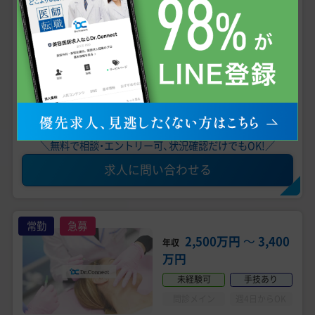
【兵庫・姫路／年収 564万～】男性向け形成外科・泌
尿器科／月2～6日勤務／随時昇給あり／転科・未
経験・経験者歓迎
こだわり条件
専門医資格不問
未経験可
男性医師におすすめ
医師3年目可
残業なし
当直無し・オンコール無し
求人の詳細を確認する
＼無料で相談・エントリー可、状況確認だけでもOK!／
求人に問い合わせる
常勤
急募
2,500万円
〜
3,400
年収
万円
未経験可
手技あり
問診メイン
週4日からOK