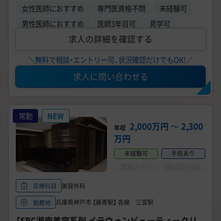
女性医師におすすめ
専門医資格不問
未経験可
男性医師におすすめ
医師3年目可
見学可
求人の詳細を確認する
＼無料で相談・エントリー可、状況確認だけでもOK!／
求人に問い合わせる
常勤
NEW
2,000万円
〜
2,300
年収
万円
未経験可
手技あり
問診メイン
週4日からOK
美容外科
診療科目
兵庫県神戸市 【最寄駅】 各線 三宮駅
勤務地
【SBC湘南美容系列 イテウォンビューティークリ