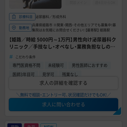
問診メイン
週4日からOK
泌尿器科／形成外科
診療科目
兵庫県姫路市 ※関東・関西・その他エリアでも募集中！募
勤務地
集院はお気軽にお問合せください！ 【最寄駅】 姫路駅
【姫路／時給 5000円～1万円】男性向け泌尿器科ク
リニック／手技なし・オペなし・業務負担なしのレ
ア求人／月8日程度の勤務／管理医師募集
こだわり条件
専門医資格不問
未経験可
男性医師におすすめ
医師3年目可
見学可
残業なし
求人の詳細を確認する
＼無料で相談・エントリー可、状況確認だけでもOK!／
求人に問い合わせる