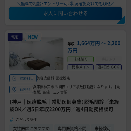
＼無料で相談・エントリー可、状況確認だけでもOK!／
求人に問い合わせる
常勤
NEW
1,664万円
〜
2,200
年収
万円
未経験可
手技あり
問診メイン
週4日からOK
美容皮膚科、医療脱毛
診療科目
兵庫県神戸市 ※関西エリア複数院勤務になります。 【最
勤務地
寄駅】 各線 三ノ宮駅
【神戸｜医療脱毛｜常勤医師募集】脱毛問診／未経
験OK／週5日年収2200万円／週4日勤務相談可
こだわり条件
女性医師におすすめ
専門医資格不問
未経験可