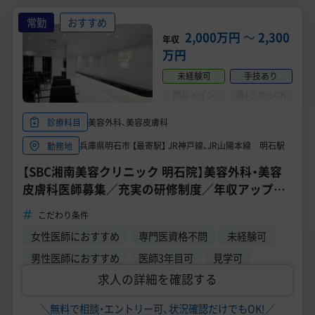
常勤
おすすめ
2,000万円
〜
2,300
年収
万円
未経験可
手技あり
問診メイン
週4日からOK
美容外科、美容皮膚科
診療科目
兵庫県明石市 【最寄駅】 JR神戸線、JR山陽本線 明石駅
勤務地
【SBC湘南美容クリニック 明石院】美容外科・美容
皮膚科医師募集／充実の研修制度／年収アップ／
自己成長できる環境／転科・未経験OK
こだわり条件
女性医師におすすめ
専門医資格不問
未経験可
男性医師におすすめ
医師3年目可
見学可
求人の詳細を確認する
＼無料で相談・エントリー可、状況確認だけでもOK!／