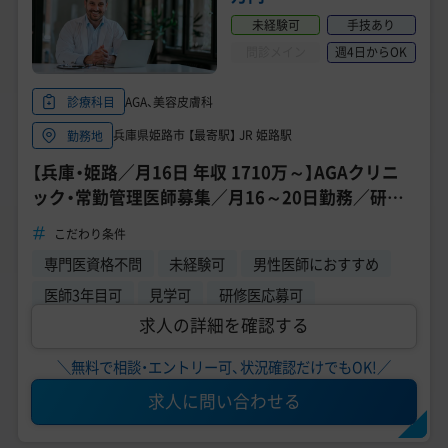
美容医療医師の転職お役立ちコンテンツ
未経験可
手技あり
美容クリニック見学・研修情報
問診メイン
週4日からOK
美容外科・美容皮膚科の医師転職体験談
AGA、美容皮膚科
診療科目
兵庫県姫路市 【最寄駅】 JR 姫路駅
勤務地
美容クリニックインタビュー
【兵庫・姫路／月16日 年収 1710万～】AGAクリニ
美容医療の転職お役立ち記事
ック・常勤管理医師募集／月16～20日勤務／研修
医・医師3年目・未経験応募可能
美容医療辞典
こだわり条件
専門医資格不問
未経験可
男性医師におすすめ
よくあるご質問
医師3年目可
見学可
研修医応募可
求人の詳細を確認する
医師採用ご担当者様・その他問い合わせ
＼無料で相談・エントリー可、状況確認だけでもOK!／
求人に問い合わせる