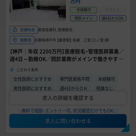
万円
未経験可
手技あり
問診メイン
週4日からOK
美容皮膚科、医療脱毛
診療科目
兵庫県神戸市 【最寄駅】 各線 三宮（三ノ宮）駅
勤務地
【神戸｜年収 2200万円】医療脱毛・管理医師募集／
週4日～勤務OK／問診業務がメインで働きやすい
環境
こだわり条件
女性医師におすすめ
専門医資格不問
未経験可
男性医師におすすめ
週4日からＯＫ
残業なし
求人の詳細を確認する
＼無料で相談・エントリー可、状況確認だけでもOK!／
求人に問い合わせる