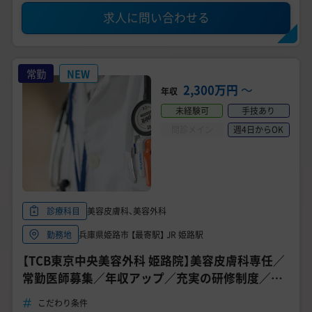
求人に問い合わせる
常勤
NEW
2,300万円
〜
年収
未経験可
手技あり
問診メイン
週4日からOK
美容皮膚科、美容外科
診療科目
兵庫県姫路市 【最寄駅】 JR 姫路駅
勤務地
【TCB東京中央美容外科 姫路院】美容皮膚科専任／
常勤医師募集／年収アップ／充実の研修制度／高
待遇求人《兵庫》
こだわり条件