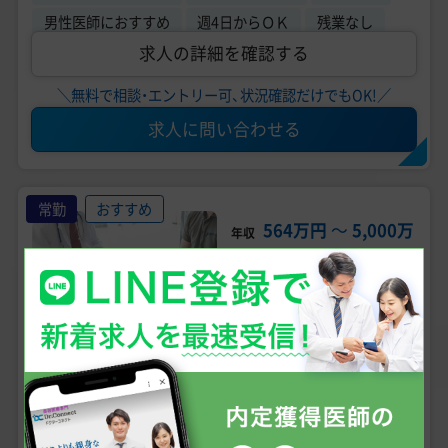
男性医師におすすめ
週4日からＯＫ
残業なし
求人の詳細を確認する
＼無料で相談・エントリー可、状況確認だけでもOK!／
求人に問い合わせる
常勤
おすすめ
564万円
〜
5,000万
年収
円
未経験可
手技あり
問診メイン
週4日からOK
泌尿器科、美容外科、形成外科
診療科目
兵庫県姫路市 ※◇その他エリアでも募集中！募集院はお
気軽にお問合せください！◇ 【最寄駅】 詳細はお問合せ下
勤務地
さい