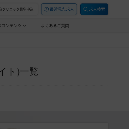
最近見た求人
求人検索
容クリニック見学申込
ちコンテンツ
美容医療の転職お役立ち記事
よくあるご質問
美容医療辞典
イト)一覧