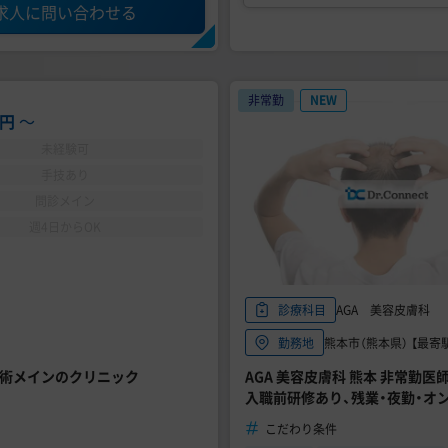
求人に問い合わせる
非常勤
NEW
0円
〜
未経験可
手技あり
問診メイン
週4日からOK
AGA 美容皮膚科
診療科目
熊本市（熊本県） 【最寄
勤務地
施術メインのクリニック
AGA 美容皮膚科 熊本 非常勤医
入職前研修あり、残業・夜勤・オ
こだわり条件