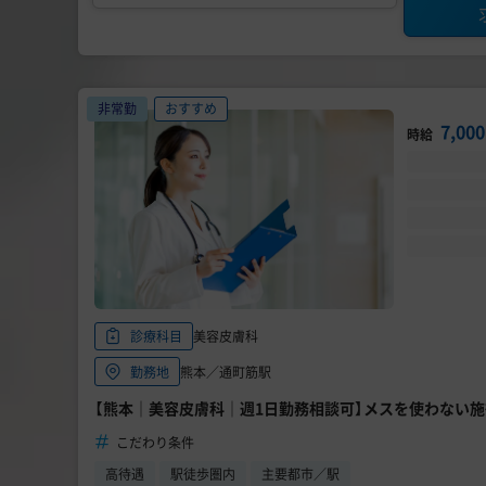
非常勤
おすすめ
7,00
時給
美容皮膚科
診療科目
熊本／通町筋駅
勤務地
【熊本｜美容皮膚科｜週1日勤務相談可】メスを使わない
こだわり条件
高待遇
駅徒歩圏内
主要都市／駅