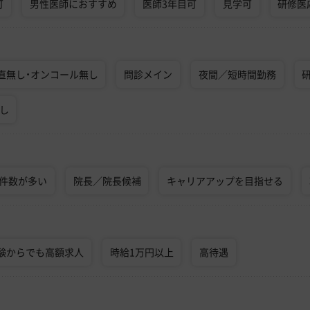
可
男性医師におすすめ
医師3年目可
見学可
研修医
直無し・オンコール無し
問診メイン
夜間／短時間勤務
なし
術件数が多い
院長／院長候補
キャリアアップを目指せる
験からでも高額求人
時給1万円以上
高待遇