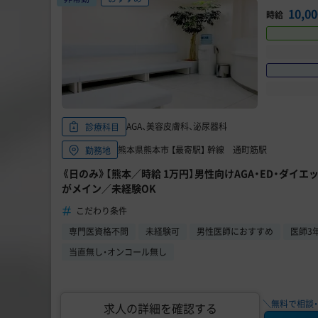
10,0
時給
AGA、美容皮膚科、泌尿器科
診療科目
熊本県熊本市 【最寄駅】 幹線 通町筋駅
勤務地
《日のみ》【熊本／時給 1万円】男性向けAGA・ED・ダイ
がメイン／未経験OK
こだわり条件
専門医資格不問
未経験可
男性医師におすすめ
医師3
当直無し・オンコール無し
＼無料で相談・
求人の詳細を確認する