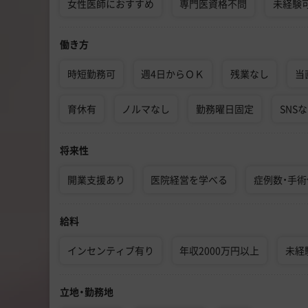
女性医師におすすめ
専門医資格不問
未経験
働き方
時短勤務可
週4日からＯＫ
残業なし
当
育休有
ノルマなし
勤務曜日固定
SNS
将来性
開業支援あり
医院経営を学べる
症例数・手
給料
インセンティブ有り
年収2000万円以上
未経
立地・勤務地