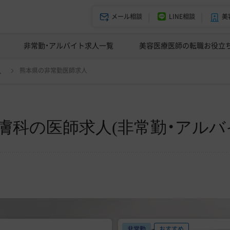
メール相談
LINE相談
美
美容皮膚科の医師転職体験談
非常勤・アルバイト求人一覧
ドクターコネクトの強み
美容クリニックインタビュー
エージェント紹介
美容医療医師の転職お役立
イト)一覧
変更
人
熊本県の非常勤医師求人
膚科の医師求人(非常勤・アルバ
非常勤
おすすめ