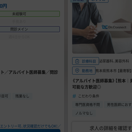
00円
未経験可
手技あり
問診メイン
週4日からOK
泌尿器科、美容外科
診療科目
熊本県熊本市 【最寄駅
勤務地
エット／アルバイト医師募集／問診
《アルバイト医師募集》【熊本｜
可能な方歓迎◎
こだわり条件
年目可
残業なし
専門医資格不問
男性医師におす
ノルマなし
エントリー可、状況確認だけでもOK!／
求人の詳細を確認す