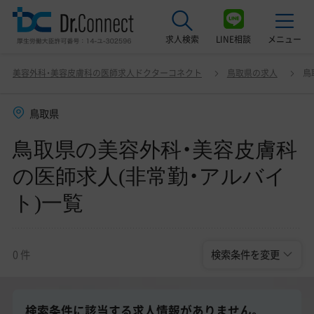
求人検索
LINE相談
メニュー
鳥取県の美容外科・美容皮膚科の医師求人(非常勤・ア
変更
美容外科・美容皮膚科の医師求人ドクターコネクト
鳥取県の求人
鳥
ルバイト)一覧
最近見た求人
鳥取県
美容クリニック見学ご希望の方はこちら
鳥取県の美容外科・美容皮膚科
サービス紹介
の医師求人(非常勤・アルバイ
ドクターコネクトの強み
ト)一覧
エージェント紹介
常勤求人一覧
0 件
検索条件を変更
非常勤・アルバイト求人一覧
検索条件に該当する求人情報がありません。