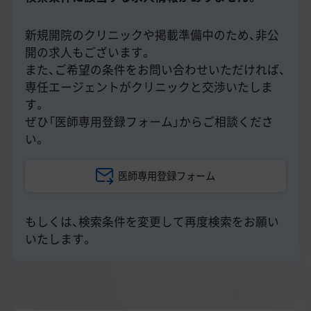
美容医療医師の転職お役立ちコンテンツ
美容クリニック見学・研修情報
新規開院のクリニックや掲載準備中のため、非公
開の求人もございます。
美容外科・美容皮膚科の医師転職体験談
また、ご希望の条件をお問い合わせいただければ、
専任エージェントがクリニックと交渉いたしま
美容クリニックインタビュー
す。
ぜひ「医師専用登録フォーム」からご相談くださ
美容医療の転職お役立ち記事
い。
美容医療辞典
医師専用登録フォーム
よくあるご質問
もしくは、検索条件を変更して再度検索をお願い
医師採用ご担当者様・その他問い合わせ
いたします。