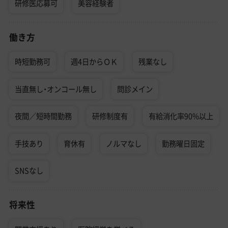
研修医応募可
美容経験者
働き方
時短勤務可
週4日からＯＫ
残業なし
当直無し・オンコール無し
問診メイン
夜間／短時間勤務
研修制度有
有給消化率90%以上
手技あり
育休有
ノルマなし
勤務曜日固定
SNSなし
将来性