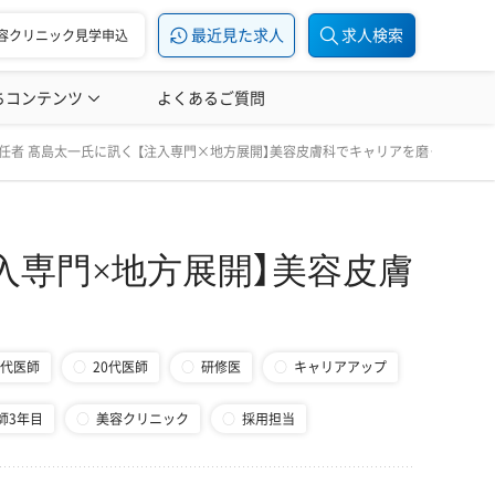
最近見た求人
求人検索
容クリニック見学申込
ちコンテンツ
美容医療の転職お役立ち記事
よくあるご質問
美容医療辞典
アを磨く｜カジュアルクリニックの挑戦
任者 髙島太一氏に訊く 【注入専門×地方展開】美容皮膚科でキャリアを磨く｜カジ
入専門×地方展開】美容皮膚
0代医師
20代医師
研修医
キャリアアップ
師3年目
美容クリニック
採用担当