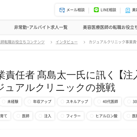
メール相談
LINE相談
美
美容皮膚科の医師転職体験談
非常勤・アルバイト求人一覧
ドクターコネクトの強み
美容クリニックインタビュー
エージェント紹介
美容医療医師の転職お役立
責任者 髙島太一氏に訊く 【注入専門×地方展開】美容皮膚科でキャリ
医師転職お役立ちコンテンツ
インタビュー
カジュアルクリニック事業責
責任者 髙島太一氏に訊く 【注
ジュアルクリニックの挑戦
未経験
年収アップ
スキルアップ
40代医師
3
育て
医師
注入
フィラー
ヒアルロン酸
医