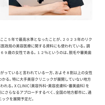
、ここ５年で最高水準となったことが、２０２３年のリク
省医政局の美容医療に関する資料にも使われている。調
６９歳の女性である。１２％というのは、脱毛や審美歯
広がっていると言われている一方、およそ８割以上の女性
わかる。特に大手美容クリニックが展開していない地方
る。X CLINIC（美容外科・美容皮膚科・審美歯科）を
未経験」層にさらなるアプローチするべく、全国の地方都市に、通
ニックを展開予定だ。