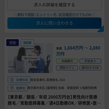
求人の詳細を確認する
＼無料で相談・エントリー可、状況確認だけでもOK!／
求人に問い合わせる
常勤
NEW
1,664万円
〜
2,080
年収
万円
未経験可
手技あり
問診メイン
週4日からOK
美容皮膚科、医療脱毛、AGA
診療科目
東京都中央区 【最寄駅】 各線 東銀座駅 ※複数院勤務
勤務地
【東京都／銀座／年収 2000万円台】男性向け医療
脱毛／常勤医師募集／週4日勤務OK／研修医・医師