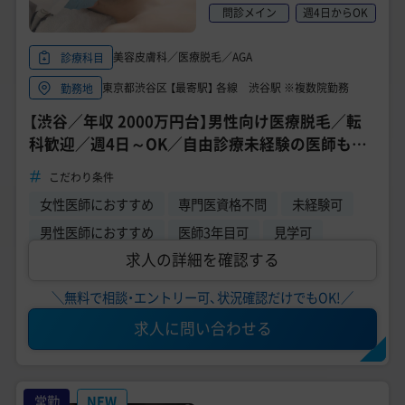
美容医療医師の転職お役立ちコンテンツ
問診メイン
週4日からOK
美容クリニック見学・研修情報
美容皮膚科／医療脱毛／AGA
診療科目
美容外科・美容皮膚科の医師転職体験談
東京都渋谷区 【最寄駅】 各線 渋谷駅 ※複数院勤務
勤務地
【渋谷／年収 2000万円台】男性向け医療脱毛／転
美容クリニックインタビュー
科歓迎／週4日～OK／自由診療未経験の医師も大
歓迎《ゴリラクリニック 渋谷院》
美容医療の転職お役立ち記事
こだわり条件
女性医師におすすめ
専門医資格不問
未経験可
美容医療辞典
男性医師におすすめ
医師3年目可
見学可
よくあるご質問
求人の詳細を確認する
医師採用ご担当者様・その他問い合わせ
＼無料で相談・エントリー可、状況確認だけでもOK!／
求人に問い合わせる
常勤
NEW