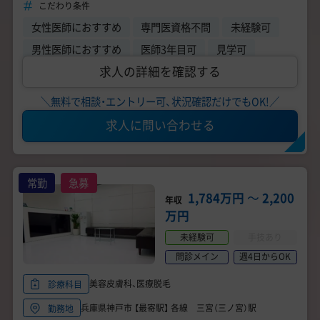
こだわり条件
女性医師におすすめ
専門医資格不問
未経験可
男性医師におすすめ
医師3年目可
見学可
求人の詳細を確認する
＼無料で相談・エントリー可、状況確認だけでもOK!／
求人に問い合わせる
常勤
急募
1,784万円
〜
2,200
年収
万円
未経験可
手技あり
問診メイン
週4日からOK
美容皮膚科、医療脱毛
診療科目
兵庫県神戸市 【最寄駅】 各線 三宮（三ノ宮）駅
勤務地