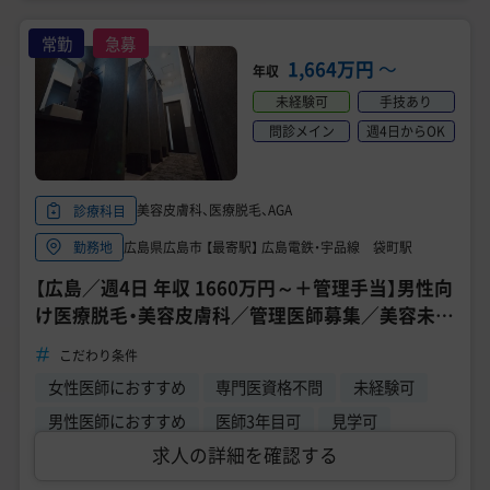
常勤
急募
1,664万円
〜
年収
未経験可
手技あり
問診メイン
週4日からOK
美容皮膚科、医療脱毛、AGA
診療科目
広島県広島市 【最寄駅】 広島電鉄・宇品線 袋町駅
勤務地
【広島／週4日 年収 1660万円～＋管理手当】男性向
け医療脱毛・美容皮膚科／管理医師募集／美容未経
験医師歓迎《ゴリラクリニック 広島院》
こだわり条件
女性医師におすすめ
専門医資格不問
未経験可
男性医師におすすめ
医師3年目可
見学可
求人の詳細を確認する