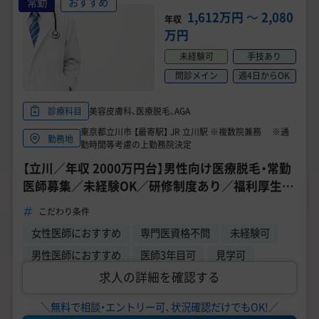
常勤
おすすめ
1,612万円
〜
2,080
年収
万円
未経験可
手技あり
問診メイン
週4日からOK
美容皮膚科、医療脱毛、AGA
診療科目
東京都立川市 【最寄駅】 JR 立川駅 ※複数院兼務 ※通
勤務地
勤時間等考慮の上勤務院決定
【立川／年収 2000万円台】男性向け医療脱毛・常勤
医師募集／未経験OK／研修制度あり／福利厚生充
実《ゴリラクリニック 立川院》
こだわり条件
女性医師におすすめ
専門医資格不問
未経験可
男性医師におすすめ
医師3年目可
見学可
求人の詳細を確認する
＼無料で相談・エントリー可、状況確認だけでもOK!／