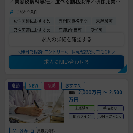
／美容皮膚科専任／選べる勤務条件／研修充実／
美容未経験医師に人気◎
こだわり条件
女性医師におすすめ
専門医資格不問
未経験可
男性医師におすすめ
医師3年目可
見学可
求人の詳細を確認する
＼無料で相談・エントリー可、状況確認だけでもOK!／
求人に問い合わせる
常勤
NEW
急募
おすすめ
2,000万円
〜
2,500
年収
万円
未経験可
手技あり
問診メイン
週4日からOK
美容皮膚科
診療科目