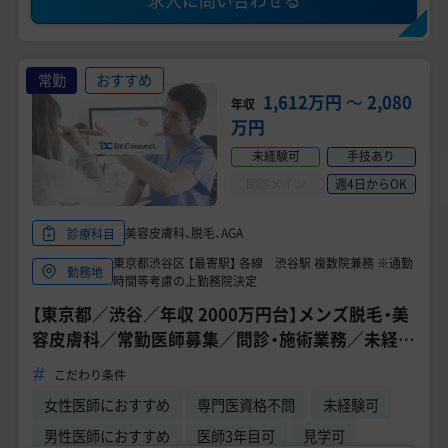
常勤
おすすめ
1,612万円
〜
2,080
年収
万円
未経験可
手技あり
問診メイン
週4日からOK
美容皮膚科、脱毛、AGA
診療科目
東京都渋谷区 【最寄駅】 各線 渋谷駅 複数院兼務 ※通勤
勤務地
時間等考慮の上勤務院決定
【東京都／渋谷／年収 2000万円台】メンズ脱毛・美
容皮膚科／常勤医師募集／問診・施術業務／未経験
可・転科可《ゴリラクリニック 道玄坂院》
こだわり条件
女性医師におすすめ
専門医資格不問
未経験可
男性医師におすすめ
医師3年目可
見学可