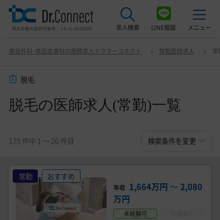
求人検索
LINE相談
メニュー
脱毛の医師求人(常勤)一覧
変更
美容外科・美容皮膚科の医師求人ドクターコネクト
常勤医師求人
常
最近見た求人
脱毛
美容クリニック見学ご希望の方はこちら
脱毛の医師求人(常勤)一覧
サービス紹介
ドクターコネクトの強み
175 件中 1 〜 20 件目
検索条件を変更
エージェント紹介
常勤求人一覧
常勤
おすすめ
1,664万円
〜
2,080
年収
非常勤・アルバイト求人一覧
万円
未経験可
手技あり