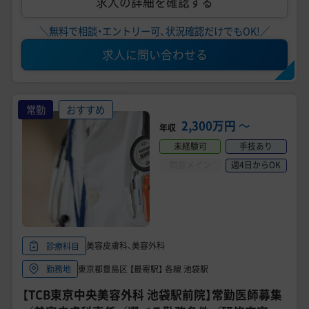
求人の詳細を確認する
＼無料で相談・エントリー可、状況確認だけでもOK!／
求人に問い合わせる
常勤
おすすめ
2,300万円
〜
年収
未経験可
手技あり
問診メイン
週4日からOK
美容皮膚科、美容外科
診療科目
東京都豊島区 【最寄駅】 各線 池袋駅
勤務地
【TCB東京中央美容外科 池袋駅前院】常勤医師募集