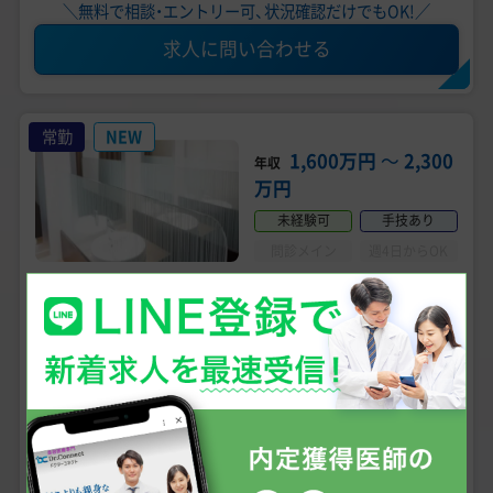
＼無料で相談・エントリー可、状況確認だけでもOK!／
求人に問い合わせる
常勤
NEW
1,600万円
〜
2,300
年収
万円
未経験可
手技あり
問診メイン
週4日からOK
美容皮膚科／美容外科
診療科目
北海道札幌市 【最寄駅】 JR 札幌駅
勤務地
【札幌／週5日 年収 2000万円～】美容皮膚科専任・
常勤医師募集／未経験可／早い者勝ちの大人気求
人《SBC湘南美容クリニック 札幌院》
こだわり条件
女性医師におすすめ
専門医資格不問
未経験可