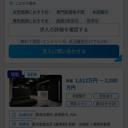
3年目応募可能
こだわり条件
女性医師におすすめ
専門医資格不問
未経験可
男性医師におすすめ
医師3年目可
見学可
求人の詳細を確認する
＼無料で相談・エントリー可、状況確認だけでもOK!／
求人に問い合わせる
常勤
NEW
1,612万円
〜
2,080
年収
万円
未経験可
手技あり
問診メイン
週4日からOK
美容皮膚科、医療脱毛、AGA
診療科目
東京都豊島区 【最寄駅】 各線 池袋駅 ※複数院勤務
勤務地