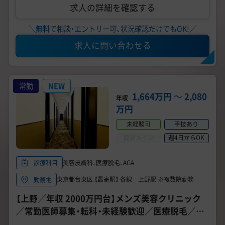
求人の詳細を確認する
＼無料で相談・エントリー可、状況確認だけでもOK!／
求人に問い合わせる
常勤
NEW
1,664万円
〜
2,080
年収
万円
未経験可
手技あり
問診メイン
週4日からOK
美容皮膚科、医療脱毛、AGA
診療科目
東京都台東区 【最寄駅】 各線 上野駅 ※複数院勤務
勤務地
【上野／年収 2000万円台】メンズ美容クリニック
／常勤医師募集・転科・未経験歓迎／医療脱毛／好
調により増床《ゴリラクリニック 上野院》