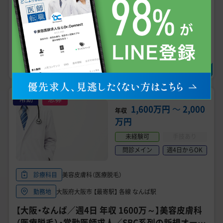
見学可
当直無し・オンコール無し
研修制度有
求人の詳細を確認する
＼無料で相談・エントリー可、状況確認だけでもOK!／
求人に問い合わせる
常勤
急募
1,600万円
〜
2,000
年収
万円
未経験可
手技あり
問診メイン
週4日からOK
美容皮膚科（医療脱毛）
診療科目
大阪府大阪市 【最寄駅】 各線 なんば駅
勤務地
【大阪・なんば／週4日 年収 1600万～】美容皮膚科
（医療脱毛）・常勤医師求人／SBC系列の新規オープ