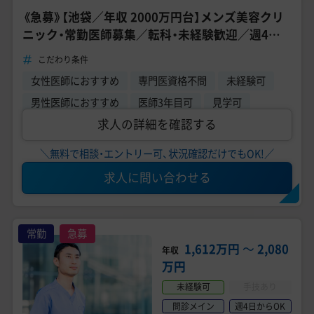
《急募》【池袋／年収 2000万円台】メンズ美容クリ
ニック・常勤医師募集／転科・未経験歓迎／週4日
～勤務OK《ゴリラクリニック 池袋院》
こだわり条件
女性医師におすすめ
専門医資格不問
未経験可
男性医師におすすめ
医師3年目可
見学可
求人の詳細を確認する
＼無料で相談・エントリー可、状況確認だけでもOK!／
求人に問い合わせる
常勤
急募
1,612万円
〜
2,080
年収
万円
未経験可
手技あり
問診メイン
週4日からOK