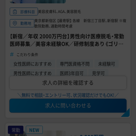
美容皮膚科、AGA、美容脱毛
診療科目
東京都新宿区 【最寄駅】 各線 新宿三丁目駅、新宿駅 ※複
勤務地
数院勤務、通勤時間考慮
【新宿／年収 2000万円台】男性向け医療脱毛・常勤
医師募集／美容未経験OK／研修制度あり《ゴリラ
クリニック 新宿本院》
こだわり条件
女性医師におすすめ
専門医資格不問
未経験可
男性医師におすすめ
医師3年目可
見学可
求人の詳細を確認する
＼無料で相談・エントリー可、状況確認だけでもOK!／
求人に問い合わせる
常勤
NEW