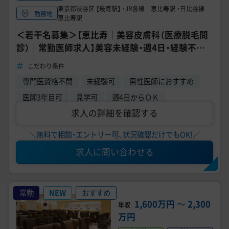
東京都渋谷区 【最寄駅】 ・JR各線 恵比寿駅 ・日比谷線
勤務地
恵比寿駅
＜若干名募集＞【恵比寿｜美容皮膚科（医療脱毛問
診）｜常勤医師求人】美容未経験・週4日・経験不問・
医師3年目エントリー可能！
こだわり条件
専門医資格不問
未経験可
男性医師におすすめ
医師3年目可
見学可
週4日からＯＫ
求人の詳細を確認する
＼無料で相談・エントリー可、状況確認だけでもOK!／
求人に問い合わせる
常勤
NEW
おすすめ
1,600万円
〜
2,300
年収
万円