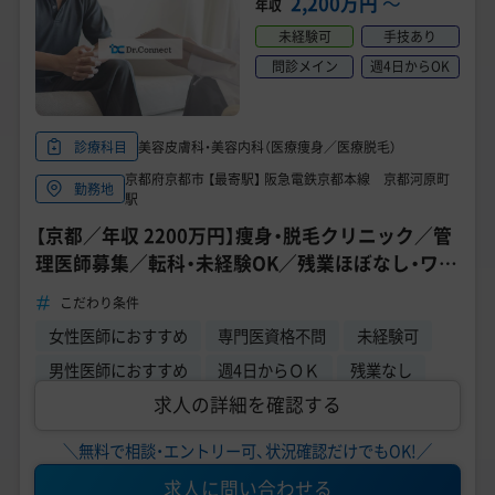
2,200万円
〜
年収
未経験可
手技あり
問診メイン
週4日からOK
美容皮膚科・美容内科（医療痩身／医療脱毛）
診療科目
京都府京都市 【最寄駅】 阪急電鉄京都本線 京都河原町
勤務地
駅
【京都／年収 2200万円】痩身・脱毛クリニック／管
理医師募集／転科・未経験OK／残業ほぼなし・ワー
クライフバランス◎
こだわり条件
女性医師におすすめ
専門医資格不問
未経験可
男性医師におすすめ
週4日からＯＫ
残業なし
求人の詳細を確認する
＼無料で相談・エントリー可、状況確認だけでもOK!／
求人に問い合わせる