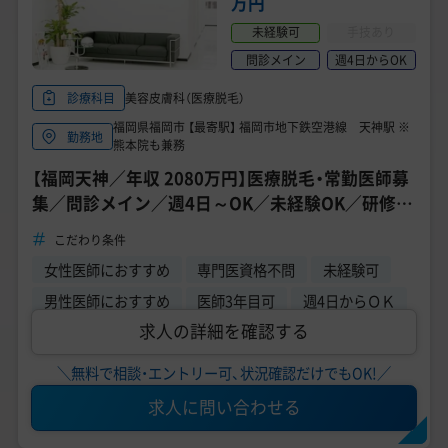
万円
未経験可
手技あり
問診メイン
週4日からOK
美容皮膚科（医療脱毛）
診療科目
福岡県福岡市 【最寄駅】 福岡市地下鉄空港線 天神駅 ※
勤務地
熊本院も兼務
【福岡天神／年収 2080万円】医療脱毛・常勤医師募
集／問診メイン／週4日～OK／未経験OK／研修制
度あり◎
こだわり条件
女性医師におすすめ
専門医資格不問
未経験可
男性医師におすすめ
医師3年目可
週4日からＯＫ
求人の詳細を確認する
＼無料で相談・エントリー可、状況確認だけでもOK!／
求人に問い合わせる