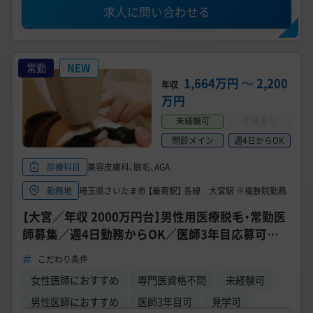
求人に問い合わせる
常勤
NEW
1,664万円
〜
2,200
年収
万円
未経験可
手技あり
問診メイン
週4日からOK
美容皮膚科、脱毛、AGA
診療科目
埼玉県さいたま市 【最寄駅】 各線 大宮駅 ※複数院勤務
勤務地
【大宮／年収 2000万円台】男性用医療脱毛・常勤医
師募集／週4日勤務からOK／医師3年目応募可／
未経験・転科OK！《ゴリラクリニック 大宮院》
こだわり条件
女性医師におすすめ
専門医資格不問
未経験可
男性医師におすすめ
医師3年目可
見学可