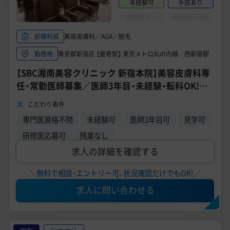
未経験可
手技あり
問診メイン
週4日からOK
美容皮膚科／AGA／脱毛
診療科目
東京都新宿区 【最寄駅】 東京メトロ丸の内線 西新宿駅
勤務地
【SBC湘南美容クリニック 新宿本院】美容皮膚科専
任・常勤医師募集／医師3年目・未経験・転科OK!／
週4日勤務も可能◎
こだわり条件
専門医資格不問
未経験可
医師3年目可
見学可
研修医応募可
残業なし
求人の詳細を確認する
＼無料で相談・エントリー可、状況確認だけでもOK!／
求人に問い合わせる