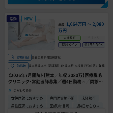
常勤
NEW
1,664万円
〜
2,080
年収
万円
未経験可
手技あり
問診メイン
週4日からOK
美容皮膚科（医療脱毛）
診療科目
熊本県熊本市 【最寄駅】 JR 熊本駅 ※福岡（天神）院も兼務
勤務地
《2026年7月開院》【熊本／年収 2080万】医療脱毛
クリニック・常勤医師募集／週4日勤務～／問診業
務メイン／未経験OK！
こだわり条件
女性医師におすすめ
専門医資格不問
未経験可
男性医師におすすめ
医師3年目可
週4日からＯＫ