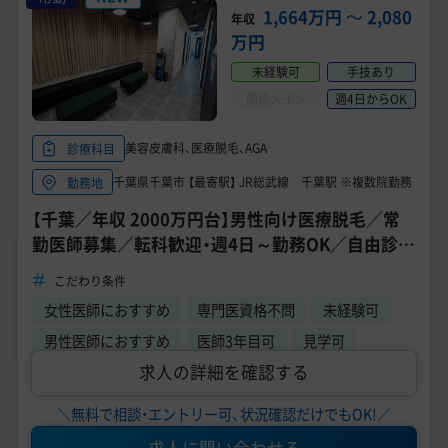
1,664万円
〜
2,080
年収
万円
未経験可
手技あり
問診メイン
週4日からOK
美容皮膚科、医療脱毛、AGA
診療科目
千葉県千葉市 【最寄駅】 JR総武線 千葉駅 ※複数院勤務
勤務地
【千葉／年収 2000万円台】男性向け医療脱毛／常
勤医師募集／転科歓迎・週4日～勤務OK／自由診療
未経験OK《ゴリラクリニック 千葉院》
こだわり条件
女性医師におすすめ
専門医資格不問
未経験可
男性医師におすすめ
医師3年目可
見学可
求人の詳細を確認する
＼無料で相談・エントリー可、状況確認だけでもOK!／
求人に問い合わせる