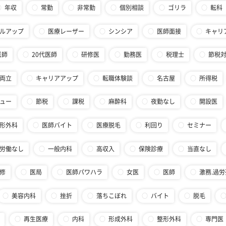
年収
常勤
非常勤
個別相談
ゴリラ
転科
ルアップ
医療レーザー
シンシア
医師面接
キャリ
医師
20代医師
研修医
勤務医
税理士
節税
両立
キャリアアップ
転職体験談
名古屋
所得税
ュー
節税
課税
麻酔科
夜勤なし
開設医
形外科
医師バイト
医療脱毛
利回り
セミナー
労働なし
一般内科
高収入
保険診療
当直なし
修
医局
医師パワハラ
女医
医師
激務.過労
美容内科
挫折
落ちこぼれ
バイト
脱毛
再生医療
内科
形成外科
整形外科
専門医