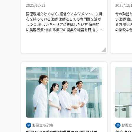
2025/12/11
2025/12/
医療現場だけでなく、経営やマネジメントにも関
今の勤務
心を持っている医師 医師としての専門性を活か
い医師 臨床以外のキャリアや働き方に関心があ
しつつ、新しいキャリアに挑戦したい方 将来的
る方 美容皮膚科・美容外科など、自費診療分野で
に美容医療・自由診療での開業や経営を目指して
の柔軟な働き方
いる方 ...
されて...
お役立ち記事
お役立