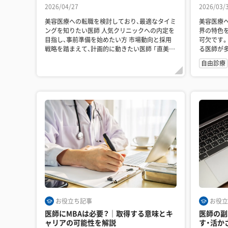
2026/04/27
2026/03/
美容医療への転職を検討しており、最適なタイミ
美容医療
ングを知りたい医師 人気クリニックへの内定を
界の特色
目指し、事前準備を始めたい方 市場動向と採用
可欠です。 そこで転職エージェントを活用
戦略を踏まえて、計画的に動きたい医師 「直美」
る医師が
はひっ...
に相談する
自由診療
お役立ち記事
お役立
医師にMBAは必要？｜取得する意味とキ
医師の副
ャリアの可能性を解説
す・活か