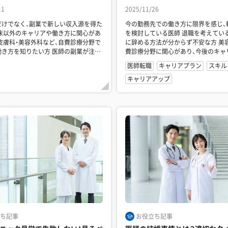
11
2025/11/26
だけでなく、副業で新しい収入源を得た
今の勤務先での働き方に限界を感じ、
を検討している医師 退職を考えているが、円満
に辞める方法が分からず不安な方 美容医療や自
を知りたい方 医師の副業が注目
費診療分野に関心があり、今後のキャ
ジを検討してい...
医師転職
キャリアプラン
スキル
キャリアアップ
ち記事
お役立ち記事