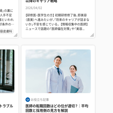
以降のキャリア戦略
2026/04/02
場」の裏に
【研修医・医学生の方】 初期研修修了後、即美容
場といわれ
（直美）へ進みたいが、「将来のキャリアが詰まな
いか」不安を感じている。 【情報収集中の医師】
ニュースで話題の「医師偏在対策」や「美容...
容皮膚科
お役立ち記事
トラブル
医師の転職回数はどの位が適切？｜平均
回数と採用側の見方を解説