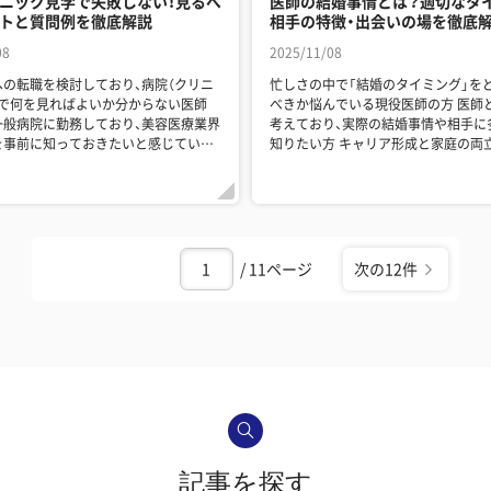
ニック見学で失敗しない！見るべ
医師の結婚事情とは？適切なタ
トと質問例を徹底解説
相手の特徴・出会いの場を徹底
08
2025/11/08
への転職を検討しており、病院（クリニ
忙しさの中で「結婚のタイミング」を
学で何を見ればよいか分からない医師
べきか悩んでいる現役医師の方 医師との結婚を
一般病院に勤務しており、美容医療業界
考えており、実際の結婚事情や相手に
を事前に知っておきたいと感じている
知りたい方 キャリア形成と家庭の両立を見据
ても転...
え、将来に向けた...
/ 11ページ
次の12件
記事を探す