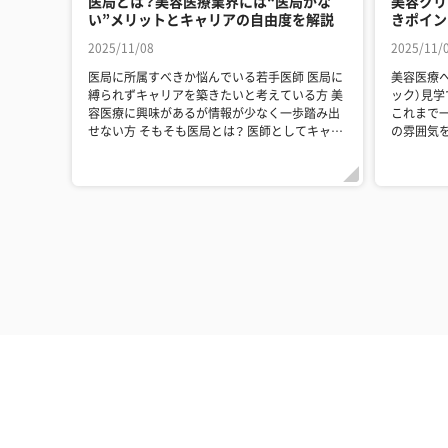
医局とは？美容医療業界には“医局がな
美容クリ
い”メリットとキャリアの自由度を解説
きポイン
2025/11/08
2025/11/
医局に所属すべきか悩んでいる若手医師 医局に
美容医療
縛られずキャリアを築きたいと考えている方 美
ック）見
容医療に興味があるが情報が少なく一歩踏み出
これまで
せない方 そもそも医局とは？ 医師としてキャリ
の雰囲気
アを積...
方 忙しく