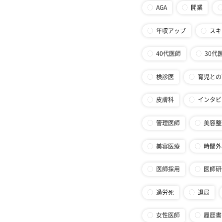
AGA
開業
年収アップ
スキ
40代医師
30代
検診医
育児との
皮膚科
インタビ
管理医師
美容整
美容医療
時間外
医師採用
医師研
過労死
退局
女性医師
履歴書