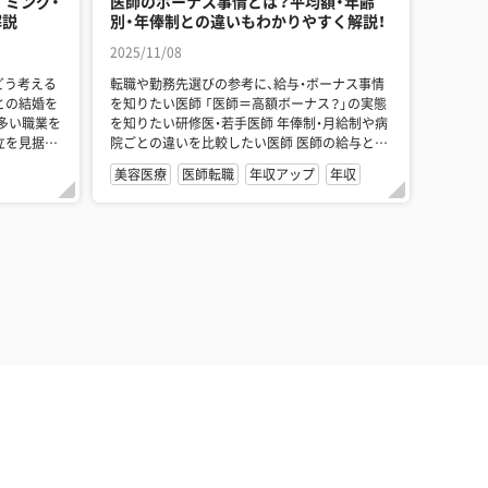
イミング・
医師のボーナス事情とは？平均額・年齢
解説
別・年俸制との違いもわかりやすく解説！
2025/11/08
どう考える
転職や勤務先選びの参考に、給与・ボーナス事情
を知りたい医師 「医師＝高額ボーナス？」の実態
多い職業を
を知りたい研修医・若手医師 年俸制・月給制や病
院ごとの違いを比較したい医師 医師の給与とボ
ーナ...
美容医療
医師転職
年収アップ
年収