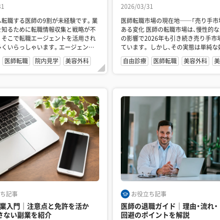
31
2026/03/31
へ転職する医師の9割が未経験です。業
医師転職市場の現在地──「売り手市
を知るために転職情報収集と戦略が不
ある変化 医師の転職市場は、慢性的な人手不足
され
の影響で2026年も引き続き売り手市
多くいらっしゃいます。エージェント
ています。 しかし、その実態は単純な好条件の取
ことでご自身の考...
り合いとはいえず...
医師転職
院内見学
美容外科
自由診療
医師転職
美容外科
美
ち記事
お役立ち記事
業入門｜注意点と免許を活か
医師の退職ガイド｜理由・流れ・
さない副業を紹介
回避のポイントを解説