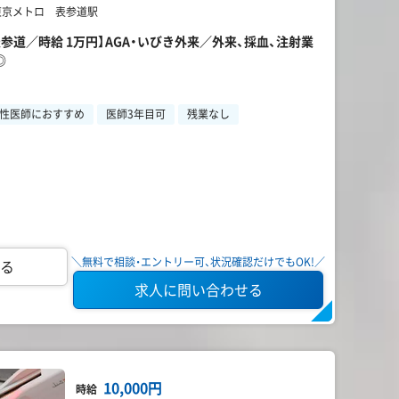
 東京メトロ 表参道駅
参道／時給 1万円】AGA・いびき外来／外来、採血、注射業
◎
性医師におすすめ
医師3年目可
残業なし
＼無料で相談・エントリー可、状況確認だけでもOK!／
る
求人に問い合わせる
10,000円
時給