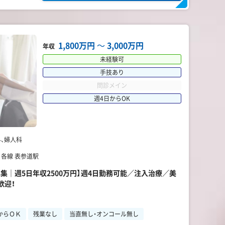
1,800万円
〜
3,000万円
年収
未経験可
手技あり
問診メイン
週4日からOK
、婦人科
 各線 表参道駅
集｜週5日年収2500万円】週4日勤務可能／注入治療／美
歓迎！
からＯＫ
残業なし
当直無し・オンコール無し