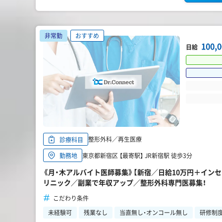
非常勤
おすすめ
100,
日給
整形外科／再生医療
診療科目
東京都新宿区 【最寄駅】 JR新宿駅 徒歩3分
勤務地
《月・木アルバイト医師募集》【新宿／日給10万円＋イン
リニック／副業で年収アップ／整形外科専門医募集！
こだわり条件
未経験可
残業なし
当直無し・オンコール無し
研修制