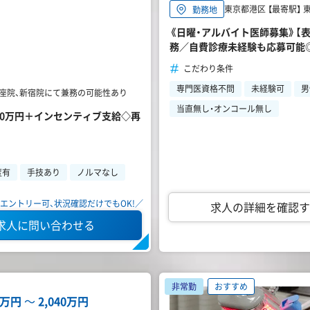
東京都港区 【最寄駅】
勤務地
《日曜・アルバイト医師募集》【表
務／自費診療未経験も応募可能
こだわり条件
専門医資格不問
未経験可
男
※銀座院、新宿院にて兼務の可能性あり
当直無し・オンコール無し
10万円＋インセンティブ支給◇再
度有
手技あり
ノルマなし
エントリー可、状況確認だけでもOK!／
求人の詳細を確認す
求人に問い合わせる
非常勤
おすすめ
24万円
〜
2,040万円