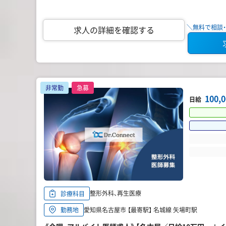
＼無料で相談・
求人の詳細を確認する
非常勤
急募
100,
日給
整形外科、再生医療
診療科目
愛知県名古屋市 【最寄駅】 名城線 矢場町駅
勤務地