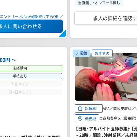
当直無し・オンコール無し
エントリー可、状況確認だけでもOK!／
求人の詳細を確認す
求人に問い合わせる
非常勤
おすすめ
000円
〜
未経験可
手技あり
問診メイン
週4日からOK
AGA／美容皮膚科／
診療科目
東京都豊島区 【最寄駅】
勤務地
《日曜・アルバイト医師募集》 【
～20時／問診、注射業務／未経験