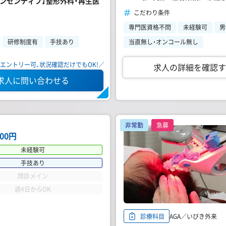
インセンティブ】整形外科・再生医
こだわり条件
専門医資格不問
未経験可
男
研修制度有
手技あり
当直無し・オンコール無し
エントリー可、状況確認だけでもOK!／
求人の詳細を確認す
求人に問い合わせる
非常勤
急募
000円
未経験可
手技あり
問診メイン
週4日からOK
AGA／いびき外来
診療科目