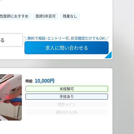
性医師におすすめ
医師3年目可
残業なし
＼無料で相談・エントリー可、状況確認だけでもOK!／
る
求人に問い合わせる
10,000円
時給
未経験可
手技あり
問診メイン
週4日からOK