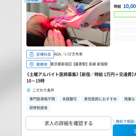
10,0
時給
AGA／いびき外来
診療科目
東京都新宿区 【最寄駅】 各線 新宿駅
勤務地
《土曜アルバイト医師募集》【新宿／時給 1万円＋交通費】
10～19時
こだわり条件
専門医資格不問
未経験可
男性医師におすすめ
残業な
研修制度有
＼無料で相談・
求人の詳細を確認する