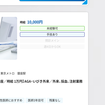
10,000円
時給
未経験可
手技あり
問診メイン
週4日からOK
】 東京メトロ 銀座駅
座／時給 1万円】AGA・いびき外来／外来、採血、注射業務
性医師におすすめ
医師3年目可
残業なし