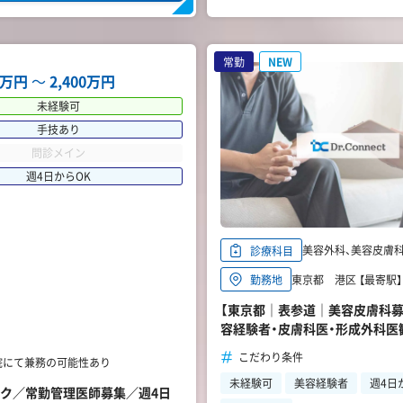
常勤
NEW
00万円
〜
2,400万円
未経験可
手技あり
問診メイン
週4日からOK
美容外科、美容皮膚科
診療科目
東京都 港区 【最寄駅】
勤務地
【東京都｜表参道｜美容皮膚科募
容経験者・皮膚科医・形成外科医
こだわり条件
浜院にて兼務の可能性あり
未経験可
美容経験者
週4日
ニック／常勤管理医師募集／週4日