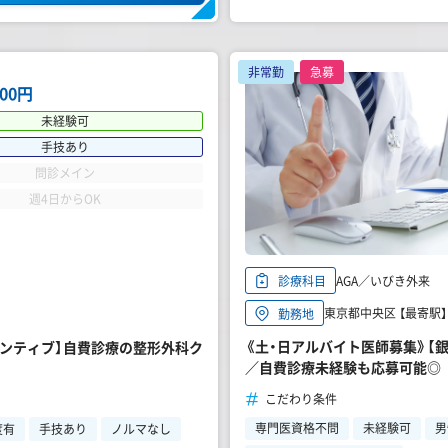
非常勤
急募
000円
未経験可
手技あり
問診メイン
週4日からOK
AGA／いびき外来
診療科目
東京都中央区 【最寄駅
勤務地
《土・日アルバイト医師募集》【銀
センティブ】自費診療の整形外科ク
／自費診療未経験も応募可能◎
こだわり条件
専門医資格不問
未経験可
男
度有
手技あり
ノルマなし