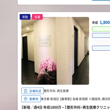
常勤
急募
1,8
年収
整形外科、再生医療
診療科目
東京都 新宿区 【最寄駅】 各線 新宿駅 ※銀座院、横
勤務地
【新宿／週4日 年収1800万～】整形外科・再生医療クリ