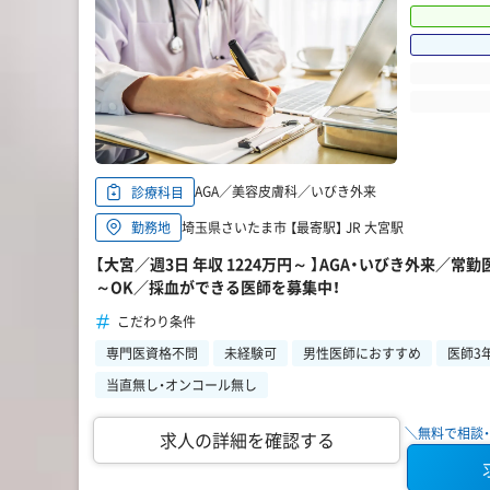
AGA／美容皮膚科／いびき外来
診療科目
埼玉県さいたま市 【最寄駅】 JR 大宮駅
勤務地
【大宮／週3日 年収 1224万円～ 】AGA・いびき外来／
～OK／採血ができる医師を募集中！
こだわり条件
専門医資格不問
未経験可
男性医師におすすめ
医師3
当直無し・オンコール無し
＼無料で相談・
求人の詳細を確認する