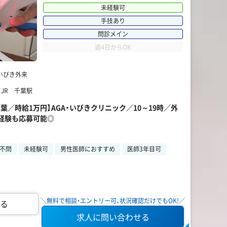
未経験可
手技あり
問診メイン
週4日からOK
いびき外来
 JR 千葉駅
葉／時給1万円】AGA・いびきクリニック／10～19時／外
経験も応募可能◎
不問
未経験可
男性医師におすすめ
医師3年目可
＼無料で相談・エントリー可、状況確認だけでもOK!／
る
求人に問い合わせる