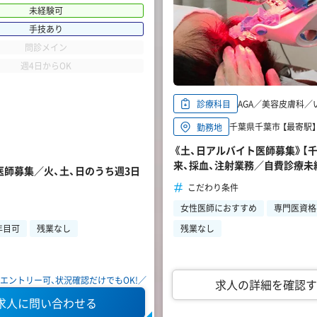
未経験可
手技あり
問診メイン
週4日からOK
AGA／美容皮膚科／
診療科目
千葉県千葉市 【最寄駅】
勤務地
《土、日アルバイト医師募集》【千
来、採血、注射業務／自費診療未
常勤医師募集／火、土、日のうち週3日
こだわり条件
女性医師におすすめ
専門医資格
残業なし
年目可
残業なし
エントリー可、状況確認だけでもOK!／
求人の詳細を確認す
求人に問い合わせる