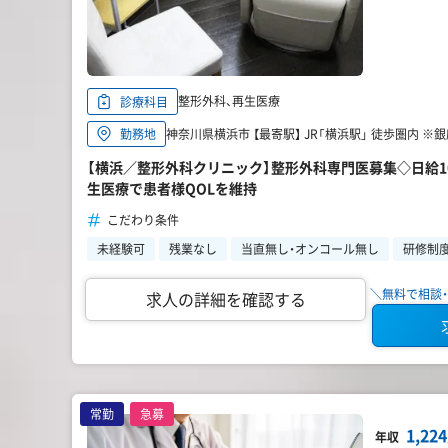
整形外科、再生医療
診療科目
神奈川県横浜市 【最寄駅】 JR「横浜駅」 徒歩圏内 
勤務地
【横浜／整形外科クリニック】整形外科専門医募集◇日給
生医療で患者様QOLを維持
こだわり条件
未経験可
残業なし
当直無し・オンコール無し
研修制
＼無料で相談・
求人の詳細を確認する
常勤
急募
1,2
年収