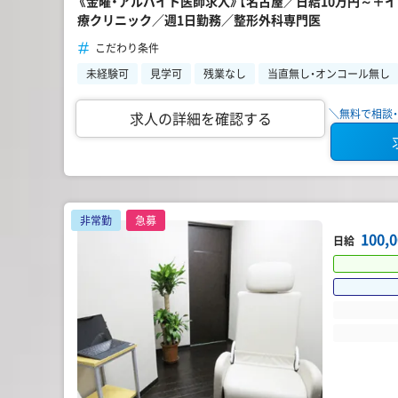
《金曜・アルバイト医師求人》【名古屋／日給10万円～＋
療クリニック／週1日勤務／整形外科専門医
こだわり条件
未経験可
見学可
残業なし
当直無し・オンコール無し
＼無料で相談・
求人の詳細を確認する
非常勤
急募
100,
日給