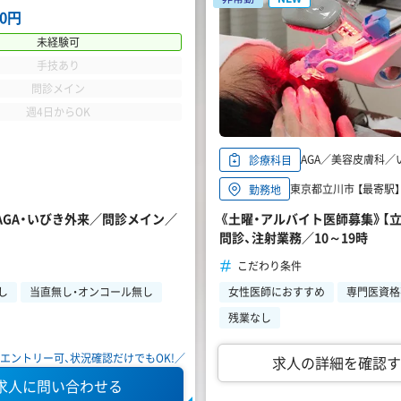
00円
未経験可
手技あり
問診メイン
週4日からOK
AGA／美容皮膚科／
診療科目
東京都立川市 【最寄駅】 
勤務地
AGA・いびき外来／問診メイン／
《土曜・アルバイト医師募集》【立
問診、注射業務／10～19時
こだわり条件
し
当直無し・オンコール無し
女性医師におすすめ
専門医資格
残業なし
エントリー可、状況確認だけでもOK!／
求人の詳細を確認す
求人に問い合わせる