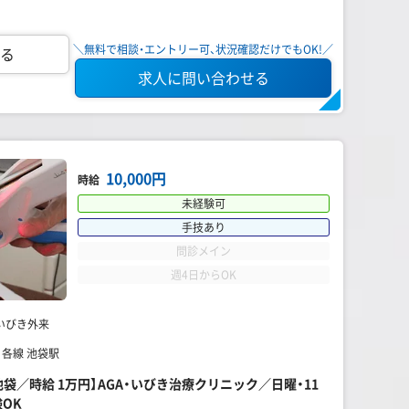
＼無料で相談・エントリー可、状況確認だけでもOK!／
る
求人に問い合わせる
10,000円
時給
未経験可
手技あり
問診メイン
週4日からOK
いびき外来
 各線 池袋駅
池袋／時給 1万円】AGA・いびき治療クリニック／日曜・11
OK