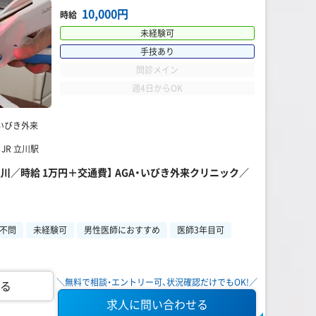
10,000円
時給
未経験可
手技あり
問診メイン
週4日からOK
いびき外来
JR 立川駅
川／時給 1万円＋交通費】 AGA・いびき外来クリニック／
不問
未経験可
男性医師におすすめ
医師3年目可
＼無料で相談・エントリー可、状況確認だけでもOK!／
る
求人に問い合わせる