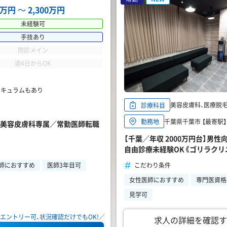
00万円
〜
2,300万円
未経験可
手技あり
問診メイン
週4日からOK
リキュラムもあり
美容皮膚科、医療脱毛、
診療科目
千葉県千葉市 【最寄駅】
勤務地
万円】美容皮膚科専属／常勤医師転職
【千葉／年収 2000万円台】男
自由診療未経験OK《ゴリラクリ
こだわり条件
師におすすめ
医師3年目可
女性医師におすすめ
専門医資格
見学可
エントリー可、状況確認だけでもOK!／
求人の詳細を確認す