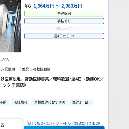
1,664万円
〜
2,080万円
年収
未経験可
手技あり
問診メイン
週4日からOK
AGA
 JR総武線 千葉駅 ※複数院勤務
性向け医療脱毛／常勤医師募集／転科歓迎・週4日～勤務OK／
ニック 千葉院》
不問
未経験可
男性医師におすすめ
医師3年目可
＼無料で相談・エントリー可、状況確認だけでもOK!／
る