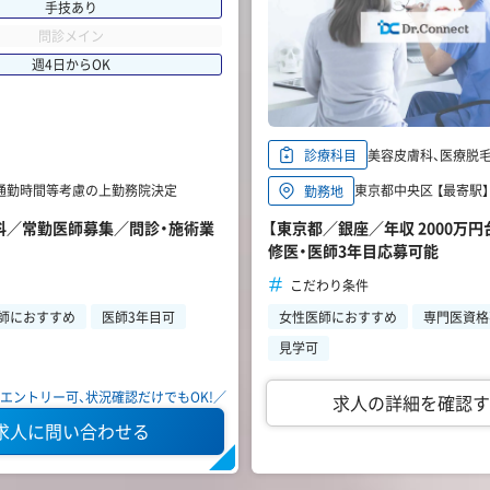
手技あり
問診メイン
週4日からOK
美容皮膚科、医療脱毛、
診療科目
※通勤時間等考慮の上勤務院決定
東京都中央区 【最寄駅
勤務地
膚科／常勤医師募集／問診・施術業
【東京都／銀座／年収 2000万
修医・医師3年目応募可能
こだわり条件
師におすすめ
医師3年目可
女性医師におすすめ
専門医資格
見学可
エントリー可、状況確認だけでもOK!／
求人の詳細を確認す
求人に問い合わせる