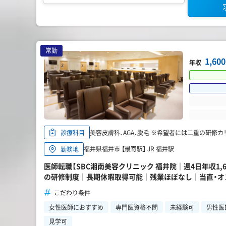
常勤
1,6
年収
美容皮膚科、AGA、脱毛 ※希望者には二重の研修
診療科目
福井県福井市 【最寄駅】 JR 福井駅
勤務地
医師転職【SBC湘南美容クリニック 福井院｜週4日年収1,
の研修制度｜長期休暇取得可能｜残業ほぼなし｜当直・オ
こだわり条件
女性医師におすすめ
専門医資格不問
未経験可
男性医
見学可