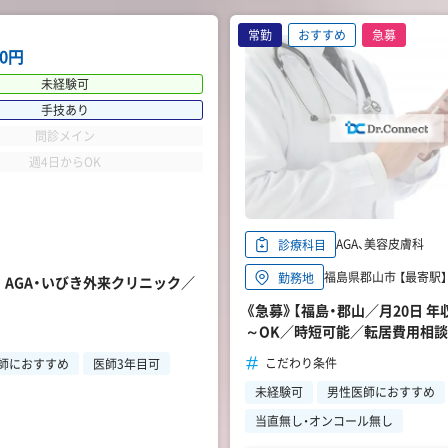
常勤
おすすめ
急募
00円
未経験可
手技あり
問診メイン
週4日からOK
AGA、美容皮膚科
診療科目
福島県郡山市 【最寄駅】 
勤務地
 AGA・いびき外来クリニック／
《急募》【福島・郡山／月20日 年
～OK／時短可能／転居費用相
こだわり条件
師におすすめ
医師3年目可
未経験可
男性医師におすすめ
当直無し・オンコール無し