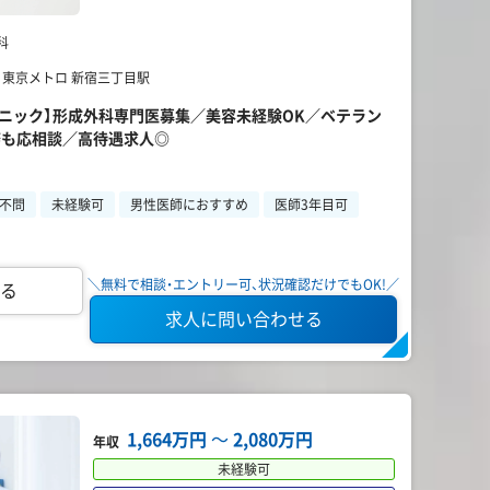
科
】 東京メトロ 新宿三丁目駅
リニック】形成外科専門医募集／美容未経験OK／ベテラン
務も応相談／高待遇求人◎
不問
未経験可
男性医師におすすめ
医師3年目可
＼無料で相談・エントリー可、状況確認だけでもOK!／
る
求人に問い合わせる
1,664万円
〜
2,080万円
年収
未経験可