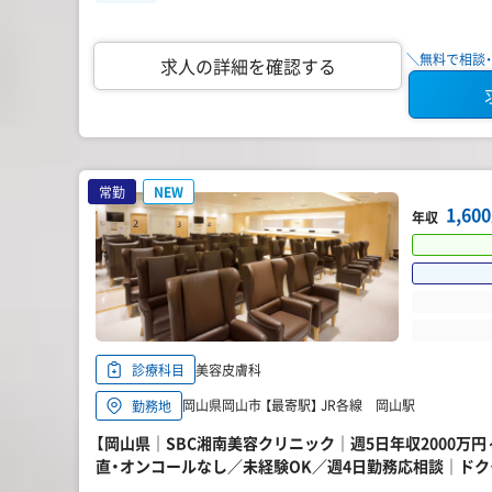
＼無料で相談・
求人の詳細を確認する
常勤
NEW
1,6
年収
美容皮膚科
診療科目
岡山県岡山市 【最寄駅】 JR各線 岡山駅
勤務地
【岡山県｜SBC湘南美容クリニック｜週5日年収2000万
直・オンコールなし／未経験OK／週4日勤務応相談｜ド