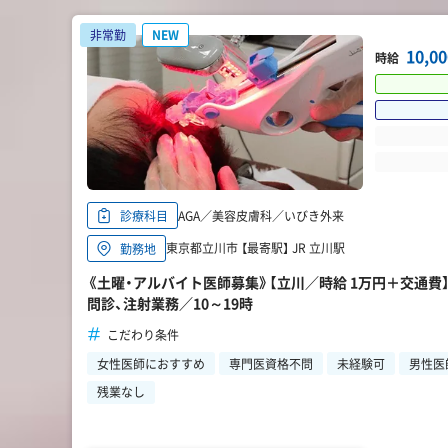
非常勤
NEW
10,0
時給
AGA／美容皮膚科／いびき外来
診療科目
東京都立川市 【最寄駅】 JR 立川駅
勤務地
《土曜・アルバイト医師募集》【立川／時給 1万円＋交通費】
問診、注射業務／10～19時
こだわり条件
女性医師におすすめ
専門医資格不問
未経験可
男性医
残業なし