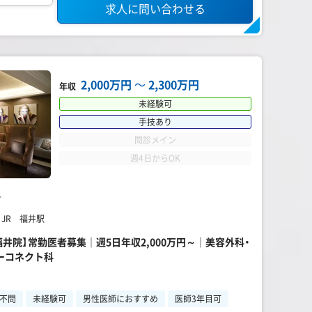
求人に問い合わせる
2,000万円
〜
2,300万円
年収
未経験可
手技あり
問診メイン
週4日からOK
科
 JR 福井駅
福井院】常勤医者募集｜週5日年収2,000万円～｜美容外科・
ーコネクト科
不問
未経験可
男性医師におすすめ
医師3年目可