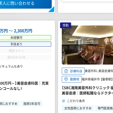
求人に問い合わせる
常勤
00万円
〜
2,300万円
未経験可
手技あり
問診メイン
週4日からOK
カリキュラムもあり
美容外科、美容皮膚
診療科目
福井県福井市 【最寄駅】
勤務地
600万円～】美容皮膚科医｜充実
【SBC湘南美容外科クリニック 
ンコールなし！
美容皮膚｜医師転職ならドクタ
こだわり条件
師におすすめ
医師3年目可
女性医師におすすめ
専門医資格