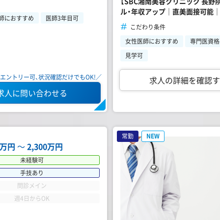
【SBC湘南美容クリニック 長野
ル・年収アップ｜直美面接可能｜
師におすすめ
医師3年目可
こだわり条件
女性医師におすすめ
専門医資格
見学可
エントリー可、状況確認だけでもOK!／
求人の詳細を確認す
求人に問い合わせる
常勤
NEW
00万円
〜
2,300万円
未経験可
手技あり
問診メイン
週4日からOK