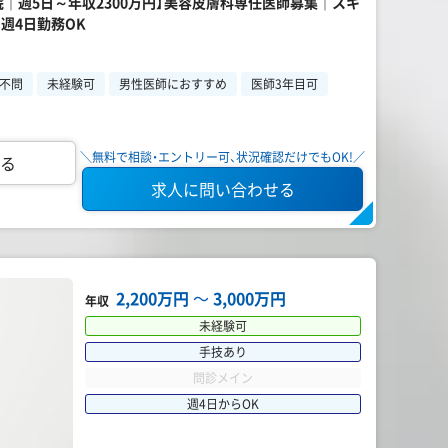
院｜週5日～年収2300万円】美容皮膚科専任医師募集｜スキ
週4日勤務OK
不問
未経験可
男性医師におすすめ
医師3年目可
＼無料で相談・エントリー可、状況確認だけでもOK!／
る
求人に問い合わせる
2,200万円
〜
3,000万円
年収
未経験可
手技あり
問診メイン
週4日からOK