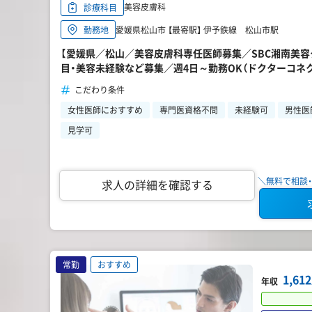
美容皮膚科
診療科目
愛媛県松山市 【最寄駅】 伊予鉄線 松山市駅
勤務地
【愛媛県／松山／美容皮膚科専任医師募集／SBC湘南美容
目・美容未経験など募集／週4日～勤務OK（ドクターコネ
こだわり条件
女性医師におすすめ
専門医資格不問
未経験可
男性医
見学可
＼無料で相談・
求人の詳細を確認する
常勤
おすすめ
1,6
年収