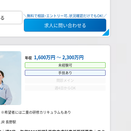
＼無料で相談・エントリー可、状況確認だけでもOK!／
る
求人に問い合わせる
1,600万円
〜
2,300万円
年収
未経験可
手技あり
問診メイン
週4日からOK
脱毛 ※希望者には二重の研修カリキュラムもあり
JR 長野駅