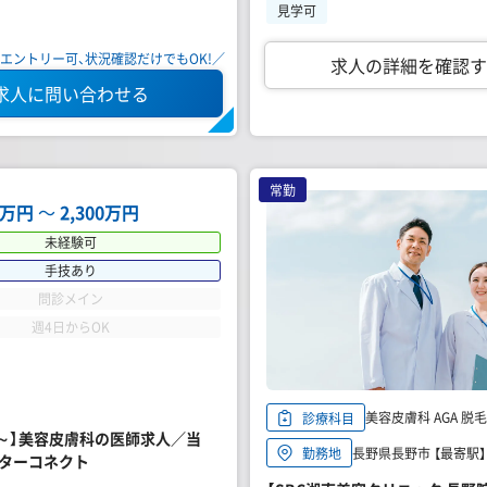
見学可
エントリー可、状況確認だけでもOK!／
求人の詳細を確認す
求人に問い合わせる
常勤
00万円
〜
2,300万円
未経験可
手技あり
問診メイン
週4日からOK
美容皮膚科 AGA 
診療科目
円～】美容皮膚科の医師求人／当
長野県長野市 【最寄駅】 
勤務地
クターコネクト