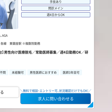
手技あり
問診メイン
週4日からOK
AGA
】 各線 東銀座駅 ※複数院勤務
円台】男性向け医療脱毛／常勤医師募集／週4日勤務OK／研
不問
未経験可
男性医師におすすめ
医師3年目可
＼無料で相談・エントリー可、状況確認だけでもOK!／
る
求人に問い合わせる