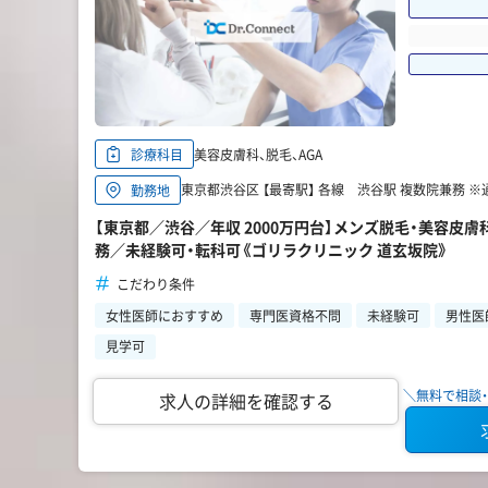
美容皮膚科、脱毛、AGA
診療科目
東京都渋谷区 【最寄駅】 各線 渋谷駅 複数院兼務 
勤務地
【東京都／渋谷／年収 2000万円台】メンズ脱毛・美容皮
務／未経験可・転科可《ゴリラクリニック 道玄坂院》
こだわり条件
女性医師におすすめ
専門医資格不問
未経験可
男性医
見学可
＼無料で相談・
求人の詳細を確認する