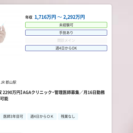
1,716万円
〜
2,292万円
年収
未経験可
手技あり
問診メイン
週4日からOK
JR 郡山駅
収 2290万円】AGAクリニック・管理医師募集／月16日勤務
談可能
医師3年目可
週4日からＯＫ
残業なし