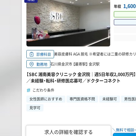
1,6
年収
美容皮膚科 AGA 脱毛 ※希望者には二重の研修カ
診療科目
石川県金沢市 【最寄駅】 金沢駅
勤務地
【SBC 湘南美容クリニック 金沢院｜週5日年収2,000
／未経験・転科・研修医応募可／ドクターコネクト
こだわり条件
女性医師におすすめ
専門医資格不問
未経験可
男性医
見学可
＼無料で相談・
求人の詳細を確認する