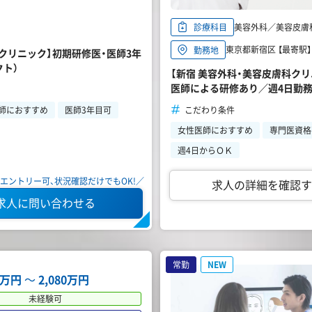
美容外科／美容皮膚
診療科目
東京都新宿区 【最寄駅
勤務地
クリニック】初期研修医・医師3年
クト）
【新宿 美容外科・美容皮膚科ク
医師による研修あり／週4日勤
こだわり条件
師におすすめ
医師3年目可
女性医師におすすめ
専門医資格
週4日からＯＫ
エントリー可、状況確認だけでもOK!／
求人の詳細を確認す
求人に問い合わせる
常勤
NEW
12万円
〜
2,080万円
未経験可