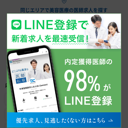
同じエリアで美容医療の医師求人を探す
四国
香川県
愛媛県
高知県
こだわり検索から美容医療の医師求人を探す
応募条件
女性医師におすすめ
専門医資格不問
未経験可
男性医師におすすめ
医師3年目可
見学可