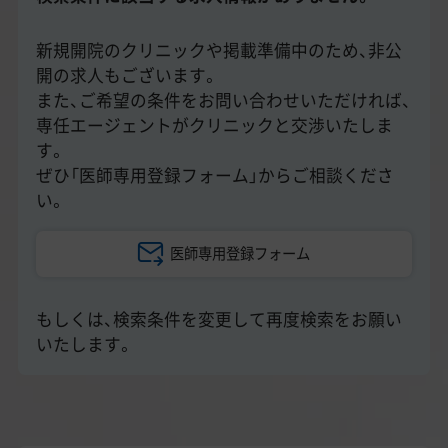
美容医療医師の転職お役立ちコンテンツ
美容クリニック見学・研修情報
新規開院のクリニックや掲載準備中のため、非公
開の求人もございます。
美容外科・美容皮膚科の医師転職体験談
また、ご希望の条件をお問い合わせいただければ、
専任エージェントがクリニックと交渉いたしま
美容クリニックインタビュー
す。
ぜひ「医師専用登録フォーム」からご相談くださ
美容医療の転職お役立ち記事
い。
美容医療辞典
医師専用登録フォーム
よくあるご質問
もしくは、検索条件を変更して再度検索をお願い
医師採用ご担当者様・その他問い合わせ
いたします。