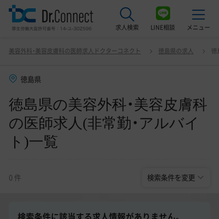
求人検索
LINE相談
メニュー
徳島県の美容外科・美容皮膚科の医師求人(非常勤・ア
変更
美容外科・美容皮膚科の医師求人ドクターコネクト
徳島県の求人
徳
ルバイト)一覧
最近見た求人
徳島県
美容クリニック見学ご希望の方はこちら
徳島県の美容外科・美容皮膚科
サービス紹介
の医師求人(非常勤・アルバイ
ドクターコネクトの強み
ト)一覧
エージェント紹介
常勤求人一覧
0 件
検索条件を変更
非常勤・アルバイト求人一覧
検索条件に該当する求人情報がありません。