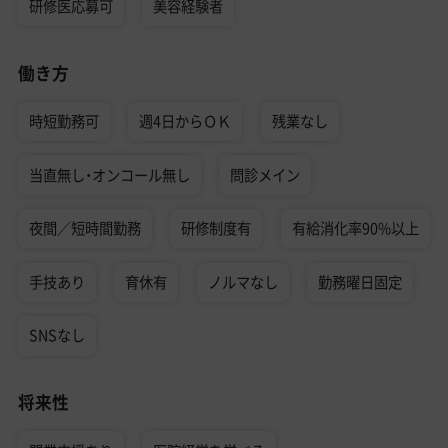
研修医応募可
美容経験者
働き方
時短勤務可
週4日からＯＫ
残業なし
当直無し・オンコール無し
問診メイン
夜間／短時間勤務
研修制度有
有給消化率90%以上
手技あり
育休有
ノルマなし
勤務曜日固定
SNSなし
将来性