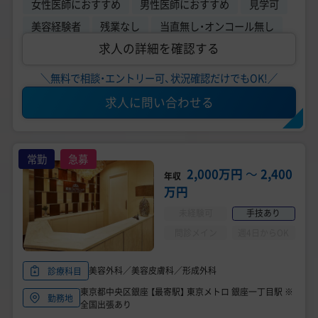
女性医師におすすめ
男性医師におすすめ
見学可
美容経験者
残業なし
当直無し・オンコール無し
求人の詳細を確認する
＼無料で相談・エントリー可、状況確認だけでもOK!／
求人に問い合わせる
常勤
急募
2,000万円
〜
2,400
年収
万円
未経験可
手技あり
問診メイン
週4日からOK
美容外科／美容皮膚科／形成外科
診療科目
東京都中央区銀座 【最寄駅】 東京メトロ 銀座一丁目駅 ※
勤務地
全国出張あり