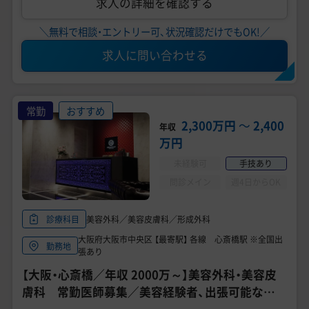
求人の詳細を確認する
＼無料で相談・エントリー可、状況確認だけでもOK!／
求人に問い合わせる
常勤
おすすめ
2,300万円
〜
2,400
年収
万円
未経験可
手技あり
問診メイン
週4日からOK
美容外科／美容皮膚科／形成外科
診療科目
大阪府大阪市中央区 【最寄駅】 各線 心斎橋駅 ※全国出
勤務地
張あり
【大阪・心斎橋／年収 2000万～】美容外科・美容皮
膚科 常勤医師募集／美容経験者、出張可能な方