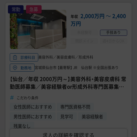
常勤
急募
2,000万円
〜
2,400
年収
万円
未経験可
手技あり
問診メイン
週4日からOK
美容外科／美容皮膚科／形成外科
診療科目
宮城県仙台市 【最寄駅】 JR 仙台駅 ※全国出張あり
勤務地
【仙台／年収 2000万円～】美容外科・美容皮膚科 常
勤医師募集／美容経験者or形成外科専門医募集／
福利厚生充実！《仙台TAクリニック》
こだわり条件
女性医師におすすめ
専門医資格不問
男性医師におすすめ
見学可
美容経験者
残業なし
求人の詳細を確認する