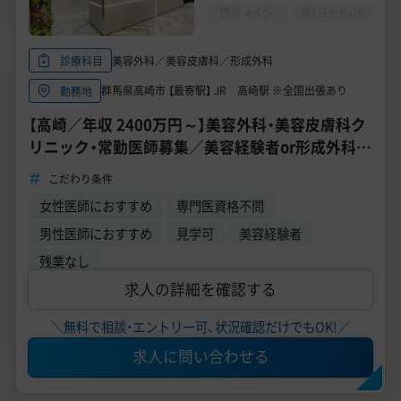
美容医療医師の転職お役立ちコンテンツ
問診メイン
週4日からOK
美容クリニック見学・研修情報
美容外科／美容皮膚科／形成外科
診療科目
美容外科・美容皮膚科の医師転職体験談
群馬県高崎市 【最寄駅】 JR 高崎駅 ※全国出張あり
勤務地
【高崎／年収 2400万円～】美容外科・美容皮膚科ク
美容クリニックインタビュー
リニック・常勤医師募集／美容経験者or形成外科専
美容医療の転職お役立ち記事
門医募集／スキルアップできる環境《高崎TAクリ
こだわり条件
ニック》
女性医師におすすめ
専門医資格不問
美容医療辞典
男性医師におすすめ
見学可
美容経験者
よくあるご質問
残業なし
求人の詳細を確認する
医師採用ご担当者様・その他問い合わせ
＼無料で相談・エントリー可、状況確認だけでもOK!／
求人に問い合わせる