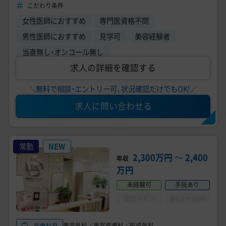
／育休取得実績あり◎《大阪TAクリニック》
こだわり条件
女性医師におすすめ
専門医資格不問
男性医師におすすめ
見学可
美容経験者
当直無し・オンコール無し
求人の詳細を確認する
＼無料で相談・エントリー可、状況確認だけでもOK!／
求人に問い合わせる
常勤
NEW
2,300万円
〜
2,400
年収
万円
未経験可
手技あり
問診メイン
週4日からOK
美容外科／美容皮膚科／形成外科
診療科目