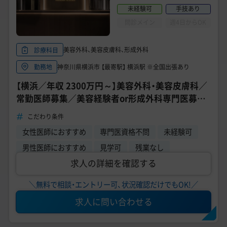
未経験可
手技あり
問診メイン
週4日からOK
美容外科、美容皮膚科、形成外科
診療科目
神奈川県横浜市 【最寄駅】 横浜駅 ※全国出張あり
勤務地
【横浜／年収 2300万円～】美容外科・美容皮膚科／
常勤医師募集／美容経験者or形成外科専門医募集
／スキルアップできる環境《横浜TAクリニック》
こだわり条件
女性医師におすすめ
専門医資格不問
未経験可
男性医師におすすめ
見学可
残業なし
求人の詳細を確認する
＼無料で相談・エントリー可、状況確認だけでもOK!／
求人に問い合わせる