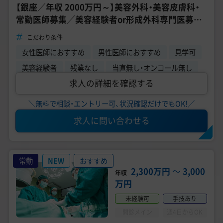
【銀座／年収 2000万円～】美容外科・美容皮膚科・
常勤医師募集／美容経験者or形成外科専門医募集
／出張可能な方《銀座TAクリニック》
こだわり条件
女性医師におすすめ
男性医師におすすめ
見学可
美容経験者
残業なし
当直無し・オンコール無し
求人の詳細を確認する
＼無料で相談・エントリー可、状況確認だけでもOK!／
求人に問い合わせる
常勤
NEW
おすすめ
2,300万円
〜
3,000
年収
万円
未経験可
手技あり
問診メイン
週4日からOK