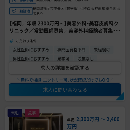
福岡県福岡市中央区 【最寄駅】 七隈線 天神南駅 ※全国出
勤務地
張あり
【福岡／年収 2300万円～】美容外科・美容皮膚科ク
リニック／常勤医師募集／美容外科経験者募集・出
張可能な方／週3日～相談可能《福岡 TAクリニッ
こだわり条件
ク》
女性医師におすすめ
専門医資格不問
未経験可
男性医師におすすめ
見学可
残業なし
求人の詳細を確認する
＼無料で相談・エントリー可、状況確認だけでもOK!／
求人に問い合わせる
常勤
急募
2,300万円
〜
2,400
年収
万円