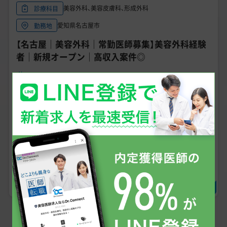
美容外科、美容皮膚科、形成外科
診療科目
愛知県名古屋市
勤務地
【名古屋｜美容外科｜常勤医師募集】美容外科経験
者｜新規オープン｜高収入案件◎
こだわり条件
未経験可
見学可
美容経験者
当直無し・オンコール無し
有給消化率90%以上
手技あり
求人の詳細を確認する
＼無料で相談・エントリー可、状況確認だけでもOK!／
求人に問い合わせる