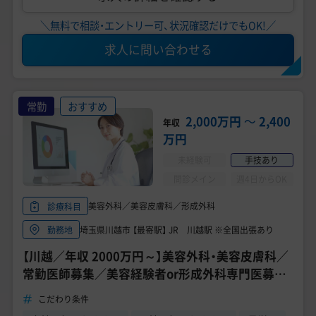
＼無料で相談・エントリー可、状況確認だけでもOK!／
求人に問い合わせる
常勤
おすすめ
2,000万円
〜
2,400
年収
万円
未経験可
手技あり
問診メイン
週4日からOK
美容外科／美容皮膚科／形成外科
診療科目
埼玉県川越市 【最寄駅】 JR 川越駅 ※全国出張あり
勤務地
【川越／年収 2000万円～】美容外科・美容皮膚科／
常勤医師募集／美容経験者or形成外科専門医募集
／高待遇求人《川越TAクリニック》
こだわり条件