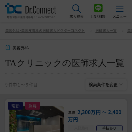
求人検索
LINE相談
メニュー
TAクリニックの医師求人一覧
変更
美容外科・美容皮膚科の医師求人ドクターコネクト
医師求人一覧
美
最近見た求人
美容外科
美容クリニック見学ご希望の方はこちら
TAクリニックの医師求人一覧
サービス紹介
ドクターコネクトの強み
9 件中 1 〜 9 件目
検索条件を変更
エージェント紹介
常勤求人一覧
常勤
急募
2,300万円
〜
2,400
年収
非常勤・アルバイト求人一覧
万円
未経験可
手技あり