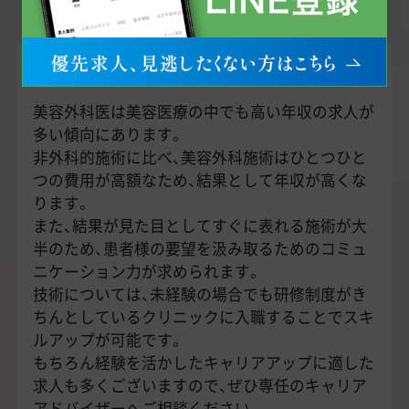
美容外科の医師求人市場
美容外科医は美容医療の中でも高い年収の求人が
多い傾向にあります。
非外科的施術に比べ、美容外科施術はひとつひと
つの費用が高額なため、結果として年収が高くな
ります。
また、結果が見た目としてすぐに表れる施術が大
半のため、患者様の要望を汲み取るためのコミュ
ニケーション力が求められます。
技術については、未経験の場合でも研修制度がき
ちんとしているクリニックに入職することでスキ
ルアップが可能です。
もちろん経験を活かしたキャリアアップに適した
求人も多くございますので、ぜひ専任のキャリア
アドバイザーへご相談ください。