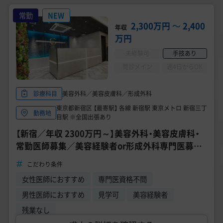
常勤
NEW
2,300万円
〜
2,400
年収
万円
未経験可
手技あり
問診メイン
週4日からOK
美容外科／美容皮膚科／形成外科
診療科目
東京都新宿区 【最寄駅】 各線 新宿駅 東京メトロ 新宿三丁
勤務地
目駅 ※全国出張あり
【新宿／年収 2300万円～】美容外科・美容皮膚科・
常勤医師募集／美容経験者or形成外科専門医募集
／院長経験者歓迎《新宿TAクリニック》
こだわり条件
女性医師におすすめ
専門医資格不問
男性医師におすすめ
見学可
美容経験者
残業なし