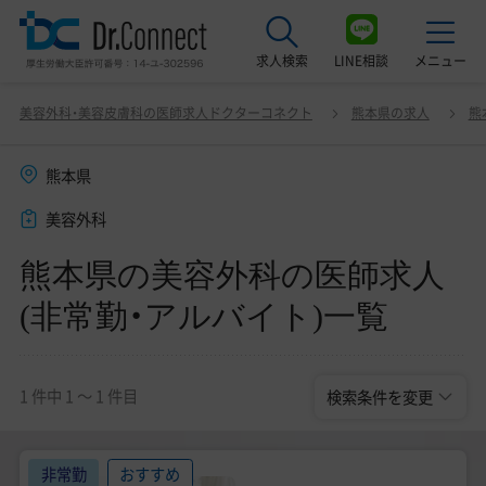
求人検索
LINE相談
メニュー
熊本県の美容外科の医師求人(非常勤・アルバイト)一
変更
美容外科・美容皮膚科の医師求人ドクターコネクト
熊本県の求人
熊
覧
最近見た求人
熊本県
美容クリニック見学ご希望の方はこちら
美容外科
サービス紹介
熊本県の美容外科の医師求人
ドクターコネクトの強み
(非常勤・アルバイト)一覧
エージェント紹介
常勤求人一覧
1 件中 1 〜 1 件目
検索条件を変更
非常勤・アルバイト求人一覧
非常勤
おすすめ