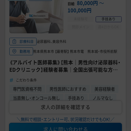
美容医療医師の転職お役立ちコンテンツ
80,000円
〜
日給
100,000円
美容クリニック見学・研修情報
未経験可
手技あり
美容外科・美容皮膚科の医師転職体験談
問診メイン
週4日からOK
美容クリニックインタビュー
泌尿器科、美容外科
診療科目
熊本県熊本市 【最寄駅】 熊本市電 熊本城・市役所前駅
勤務地
美容医療の転職お役立ち記事
《アルバイト医師募集》【熊本｜男性向け泌尿器科・
美容医療辞典
EDクリニック】経験者募集｜全国出張可能な方歓
迎◎
こだわり条件
よくあるご質問
専門医資格不問
男性医師におすすめ
美容経験者
医師採用ご担当者様・その他問い合わせ
当直無し・オンコール無し
手技あり
ノルマなし
求人の詳細を確認する
＼無料で相談・エントリー可、状況確認だけでもOK!／
求人に問い合わせる