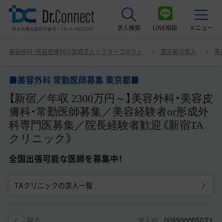
求人検索
LINE相談
メニュー
■美容外科 常勤医師募集 東京都■ 【新宿／年収 2300万円
美容外科・美容皮膚科の医師求人ドクターコネクト
東京都の求人
東
～】美容外科・美容皮膚科・常勤医師募集／美容経験者or形
最近見た求人
成外科専門医募集／院長経験者歓迎《新宿TAクリニック》
全国出張可能な医師を募集中！
■美容外科 常勤医師募集 東京都■
美容クリニック見学ご希望の方はこちら
【新宿／年収 2300万円～】美容外科・美容皮
サービス紹介
膚科・常勤医師募集／美容経験者or形成外
科専門医募集／院長経験者歓迎《新宿TA
ドクターコネクトの強み
クリニック》
エージェント紹介
全国出張可能な医師を募集中！
常勤求人一覧
TAクリニックの求人一覧
非常勤・アルバイト求人一覧
求人ID
008500005GT1
戻る