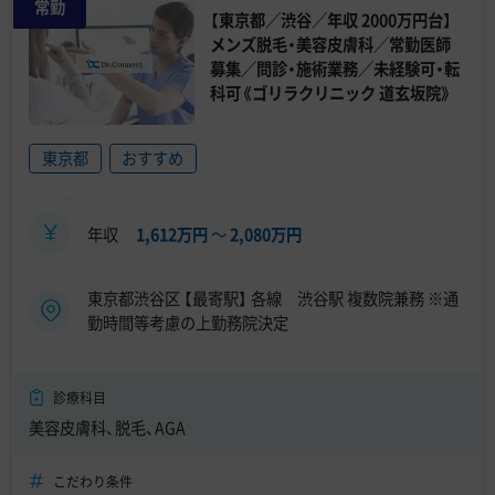
常勤
【東京都／渋谷／年収 2000万円台】
メンズ脱毛・美容皮膚科／常勤医師
募集／問診・施術業務／未経験可・転
科可《ゴリラクリニック 道玄坂院》
東京都
おすすめ
年収
1,612万円
〜
2,080万円
東京都渋谷区 【最寄駅】 各線 渋谷駅 複数院兼務 ※通
勤時間等考慮の上勤務院決定
診療科目
美容皮膚科、脱毛、AGA
こだわり条件