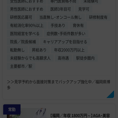
女性医師におすすめ
専門医資格不問
未経験可
男性医師におすすめ
医師3年目可
見学可
研修医応募可
当直無し・オンコール無し
研修制度有
有給消化率90%以上
手技あり
育休有
医院経営を学べる
症例数・手術件数が多い
院長／院長候補
キャリアアップを目指せる
転勤無し
昇給あり
年収2000万円以上
未経験からでも高額求人
高待遇
駅徒歩圏内
主要都市／駅
＞＞見学予約から面接対策までバックアップ強化中／福岡県博
多
常勤
【福岡／年収 1800万円～】AGA・美容