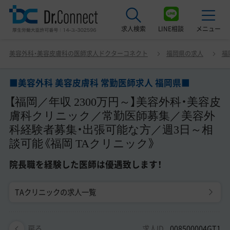
求人検索
LINE相談
メニュー
■美容外科 美容皮膚科 常勤医師求人 福岡県■ 【福岡／年
美容外科・美容皮膚科の医師求人ドクターコネクト
福岡県の求人
福
収 2300万円～】美容外科・美容皮膚科クリニック／常勤医
最近見た求人
師募集／美容外科経験者募集・出張可能な方／週3日～相
談可能《福岡 TAクリニック》 院長職を経験した医師は優
■美容外科 美容皮膚科 常勤医師求人 福岡県■
美容クリニック見学ご希望の方はこちら
遇致します！
【福岡／年収 2300万円～】美容外科・美容皮
サービス紹介
膚科クリニック／常勤医師募集／美容外
科経験者募集・出張可能な方／週3日～相
ドクターコネクトの強み
談可能《福岡 TAクリニック》
エージェント紹介
院長職を経験した医師は優遇致します！
常勤求人一覧
TAクリニックの求人一覧
非常勤・アルバイト求人一覧
求人ID
008500004GT1
戻る