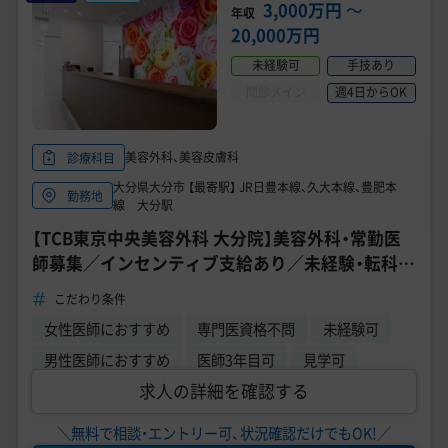
美容医療医師の転職お役立ちコンテンツ
3,000万円
〜
年収
20,000万円
美容クリニック見学・研修情報
未経験可
手技あり
美容外科・美容皮膚科の医師転職体験談
問診メイン
週4日からOK
美容クリニックインタビュー
美容外科、美容皮膚科
診療科目
美容医療の転職お役立ち記事
大分県大分市 【最寄駅】 JR日豊本線、久大本線、豊肥本
勤務地
線 大分駅
美容医療辞典
【TCB東京中央美容外科 大分院】美容外科・常勤医
師募集／インセンティブ支給あり／未経験・転科歓
よくあるご質問
迎／充実の研修制度／年収 3000万円～
こだわり条件
医師採用ご担当者様・その他問い合わせ
女性医師におすすめ
専門医資格不問
未経験可
男性医師におすすめ
医師3年目可
見学可
求人の詳細を確認する
＼無料で相談・エントリー可、状況確認だけでもOK!／