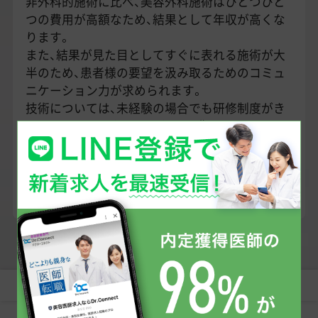
非外科的施術に比べ、美容外科施術はひとつひと
つの費用が高額なため、結果として年収が高くな
ります。
また、結果が見た目としてすぐに表れる施術が大
半のため、患者様の要望を汲み取るためのコミュ
ニケーション力が求められます。
技術については、未経験の場合でも研修制度がき
ちんとしているクリニックに入職することでスキ
ルアップが可能です。
もちろん経験を活かしたキャリアアップに適した
求人も多くございますので、ぜひ専任のキャリア
アドバイザーへご相談ください。
すべて
常勤
非常勤