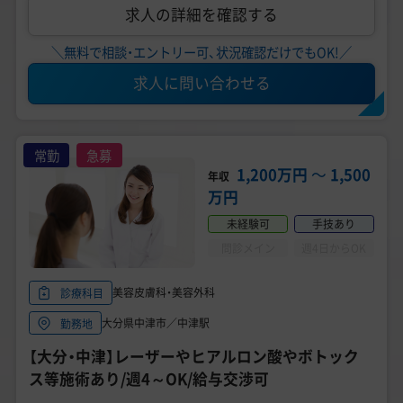
求人の詳細を確認する
＼無料で相談・エントリー可、状況確認だけでもOK!／
求人に問い合わせる
常勤
急募
1,200万円
〜
1,500
年収
万円
未経験可
手技あり
問診メイン
週4日からOK
美容皮膚科・美容外科
診療科目
大分県中津市／中津駅
勤務地
【大分・中津】レーザーやヒアルロン酸やボトック
ス等施術あり/週4～OK/給与交渉可