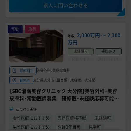
求人に問い合わせる
常勤
急募
2,000万円
〜
2,300
年収
万円
未経験可
手技あり
問診メイン
週4日からOK
美容外科、美容皮膚科
診療科目
大分県大分市 【最寄駅】 JR各線 大分駅
勤務地
【SBC湘南美容クリニック 大分院】美容外科・美容
皮膚科・常勤医師募集｜研修医・未経験応募可能｜
インセンティブ充実◎｜年収 2000万円～
こだわり条件
女性医師におすすめ
専門医資格不問
未経験可
男性医師におすすめ
医師3年目可
見学可