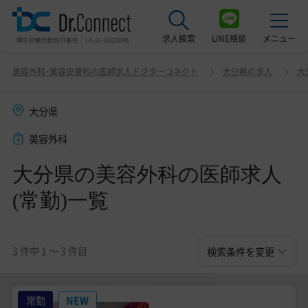
求人検索
LINE相談
メニュー
大分県の美容外科の医師求人(常勤)一覧
変更
美容外科・美容皮膚科の医師求人ドクターコネクト
大分県の求人
大
最近見た求人
大分県
美容クリニック見学ご希望の方はこちら
美容外科
サービス紹介
大分県の美容外科の医師求人
ドクターコネクトの強み
(常勤)一覧
エージェント紹介
常勤求人一覧
3 件中 1 〜 3 件目
検索条件を変更
非常勤・アルバイト求人一覧
常勤
NEW