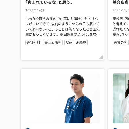
「恵まれているな」と思う。
美容皮膚
2025/11/08
2025/11/
しっかり寝られるので仕事にも趣味にもメリハ
研修医・
リがついてきて、以前のように休みの日も疲れて
と考えている方 面接準備や応
いて遊べない、ということは無くなったと高田先
遅れたくない若手医師
生はおっしゃいます。 高田先生のように、医局か
積み、キャリ
ら離れて自由診療で腕を磨...
科クリニ...
美容外科
美容皮膚科
AGA
未経験
美容外科