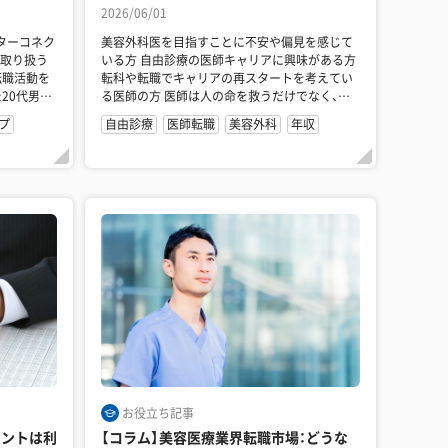
2026/06/01
美容外科医を目指すことに不安や偏見を感じて
を取り扱う
いる方 自由診療の医師キャリアに興味がある方
転職活動を
転科や転職でキャリアの再スタートを考えてい
20代男性
る医師の方 医師は人の命を救うだけでなく、コ
ンプレック...
プ
自由診療
医師転職
美容外科
年収
お役立ち記事
ェントは利
【コラム】美容医療業界転職市場：どうな