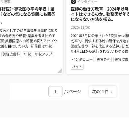
ち記事
インタビュー
専修医）・専攻医の平均年収｜給
医師の働き方改革｜2024年以
？などの気になる質問にも回答
イトはできるのか。勤務医が年
にならない方法を探る。
08
2025/11/08
専攻医としての給与事情を具体的に知り
2021年5月に公布された「良質かつ
収入アップや
効率的に提供する体制の確保を推進
目指したい方 研修医は年収が
医療法等の一部を改正する法律」を改正
年4月1日から施行される、いわゆる
美容皮膚科
年収
年収アップ
方改革。医師の長時間...
インタビュー
美容外科
美容皮膚
バイト
/ 2ページ
次の12件