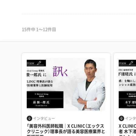
15件中 1〜12件目
インタビュー
インタ
「美容外科医師転職｜X CLINIC（エックス
X CLI
クリニック）理事長が語る美容医療業界と
者 木下