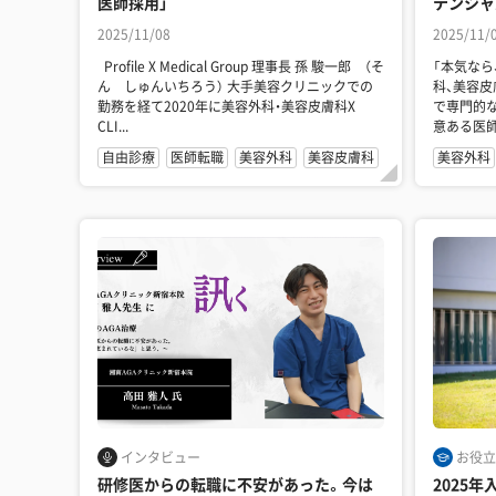
医師採用」
テンシャ
2025/11/08
2025/11/
Profile X Medical Group 理事長 孫 駿一郎 （そ
「本気なら、
ん しゅんいちろう） 大手美容クリニックでの
科、美容皮
勤務を経て2020年に美容外科・美容皮膚科X
で専門的な
CLI...
意ある医
めざましい.
自由診療
医師転職
美容外科
美容皮膚科
美容外科
インタビュー
お役立
研修医からの転職に不安があった。今は
2025