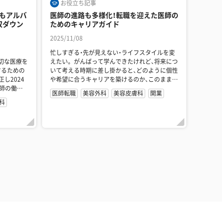
お役立ち記事
降もアルバ
医師の進路も多様化！転職を迎えた医師の
収ダウン
ためのキャリアガイド
2025/11/08
忙しすぎる・先が見えない・ライフスタイルを変
適切な医療を
えたい。 がんばって学んできたけれど、将来につ
するための
いて考える時期に差し掛かると、どのように個性
し2024
や希望に合うキャリアを築けるのか、このままで
医師の働き
良いのか、と考えてしま...
医師転職
美容外科
美容皮膚科
開業
科