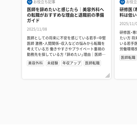
お役立ち記事
お役立
医師を辞めたいと感じたら｜美容外科へ
研修医（
の転職がおすすめな理由と退職前の準備
料は低い
ガイド
2025/11/
2025/11/08
研修医・
医師としての将来に不安を感じている若手・中堅
たい方 将来の働き方や転職・副業を考え始めて
医師 激務・人間関係・収入などの悩みから転職を
いる若手医師 美容医療への転職で
考えている方 働きやすさやプライベート重視の
労働環境改善を
勤務先を探している方 「辞めたい」理由｜医師の
低く...
医師転職
退職...
美容外科
未経験
年収アップ
医師転職