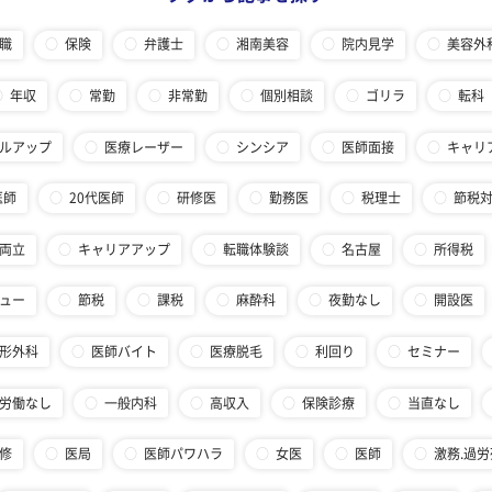
職
保険
弁護士
湘南美容
院内見学
美容外
年収
常勤
非常勤
個別相談
ゴリラ
転科
ルアップ
医療レーザー
シンシア
医師面接
キャリ
医師
20代医師
研修医
勤務医
税理士
節税
両立
キャリアアップ
転職体験談
名古屋
所得税
ュー
節税
課税
麻酔科
夜勤なし
開設医
形外科
医師バイト
医療脱毛
利回り
セミナー
労働なし
一般内科
高収入
保険診療
当直なし
修
医局
医師パワハラ
女医
医師
激務.過労