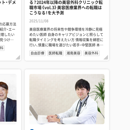
ット・デメ
る？2024年以降の美容外科クリニック転
職市場《vol.3》美容医療業界への転職は
こうなる！を大予測
2025/11/08
の応募方法
美容医療業界の将来性や競争環境を冷静に見極
整理したい
めたい医師 自身のキャリアビジョンと照らして
転職タイミングを考えたい方 情報収集を綿密に
行い、慎重に職場を選びたい若手・中堅医師 本連
科
載の第一...
自由診療
医師転職
湘南美容
美容外科