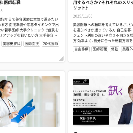
科医師転職
用するべきか？それぞれのメリ
リット》
08
2025/11/08
医師3年目で美容医療に本気で進みたい
募タイミングで出
美容医療への転職を考えているが、ど
 大手クリニックで症例を
を選ぶべきか迷っている方 自己応募・紹介・エー
アアップを狙いたい方 大手美容外
ジェント利用の違いや向き不向きを
方 効率よく、自分に合った転職方法を見つけた
美容皮膚科
医師面接
20代医師
い若手〜中堅医...
自由診療
医師転職
常勤
美容外