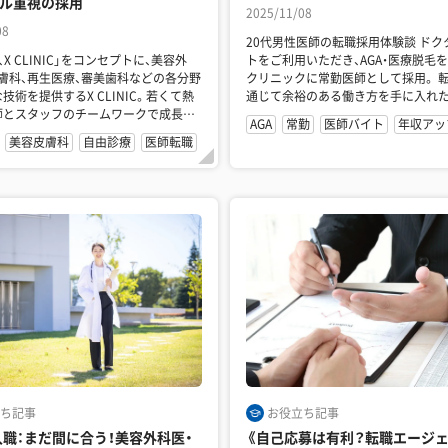
ル重視の採用
2025/11/08
08
20代男性医師の転職採用体験談 ドクターコネク
X CLINIC」をコンセプトに、美容外
トをご利用いただき、AGA・医療脱毛
膚科、再生医療、審美歯科などの各分野
クリニックに常勤医師として採用。 
技術を提供するX CLINIC。若くて熱
通じて余裕のある働き方を手に入れた
師とスタッフのチームワークで成長が
医師の転職体験談で...
AGA
常勤
医師バイト
年収アッ
..
美容皮膚科
自由診療
医師転職
ち記事
お役立ち記事
年入職：まだ間に合う！美容外科医・
《自己応募は有利？転職エージ