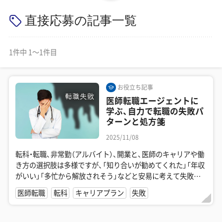
美容医療医師の転職お役立ちコンテンツ
直接応募の記事一覧
美容クリニック見学・研修情報
美容外科・美容皮膚科の医師転職体験談
1件中 1〜1件目
美容クリニックインタビュー
お役立ち記事
美容医療の転職お役立ち記事
医師転職エージェントに
学ぶ、自力で転職の失敗パ
美容医療辞典
ターンと処方箋
2025/11/08
よくあるご質問
転科・転職、非常勤（アルバイト）、開業と、医師のキャリアや働
医師採用ご担当者様・その他問い合わせ
き方の選択肢は多様ですが、「知り合いが勧めてくれた」「年収
がいい」「多忙から解放されそう」などと安易に考えて失敗し
た例も、少ながらずあるもの...
医師転職
転科
キャリアプラン
失敗