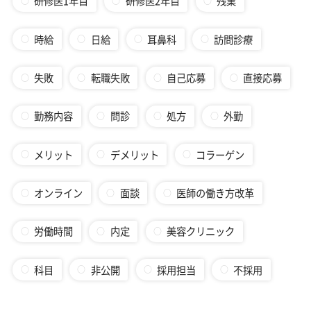
研修医1年目
研修医2年目
残業
時給
日給
耳鼻科
訪問診療
失敗
転職失敗
自己応募
直接応募
勤務内容
問診
処方
外勤
メリット
デメリット
コラーゲン
オンライン
面談
医師の働き方改革
労働時間
内定
美容クリニック
科目
非公開
採用担当
不採用