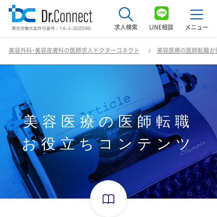
求人検索
LINE相談
メニュー
美容外科・美容皮膚科の医師求人ドクターコネクト
美容医療の医師転職お
最近見た求人
美容クリニック見学ご希望の方はこちら
サービス紹介
美容医療の医師転職
ドクターコネクトの強み
お役立ちコンテンツ
エージェント紹介
常勤求人一覧
非常勤・アルバイト求人一覧