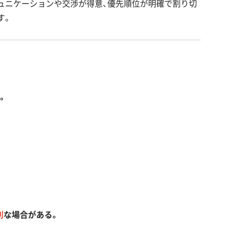
ュニケーションや交渉が得意、優先順位が明確で割り切
す。
。
利
な場合がある。