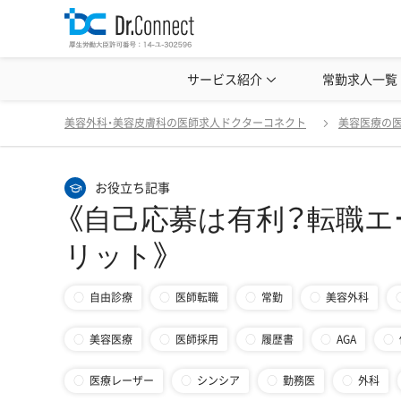
美容クリニック見学・研修情報
サービス紹介
常勤求人一覧
美容外科・
《
戻る
美容外科・美容皮膚科の医師求人ドクターコネクト
美容医療の
お役立ち記事
《自己応募は有利？転職
リット》
自由診療
医師転職
常勤
美容外科
美容医療
医師採用
履歴書
AGA
医療レーザー
シンシア
勤務医
外科