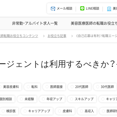
メール相談
LINE相談
美
美容皮膚科の医師転職体験談
非常勤・アルバイト求人一覧
ドクターコネクトの強み
美容クリニックインタビュー
エージェント紹介
美容医療医師の転職お役立
自己応募は有利？転職エージェントは利用するべきか？それぞれのメリット
医師転職お役立ちコンテンツ
お役立ち記事
《自己応募は有利？転職エー
エージェントは利用するべきか？
美容皮膚科
転科
医師面接
20代医師
30代医師
個別相談
未経験
年収アップ
スキルアップ
キャリ
検診医
キャリアアップ
皮膚科
高収入
医師研