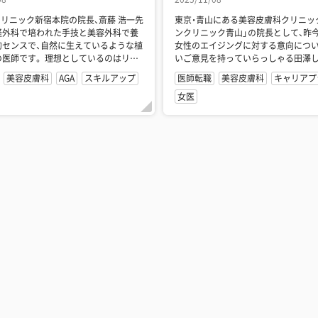
クリニック新宿本院の院長、斎藤 浩一先
東京・青山にある美容皮膚科クリニック
経外科で培われた手技と美容外科で養
ンクリニック青山」の院長として、昨
的センスで、自然に生えているような植
女性のエイジングに対する意向につ
の医師です。 理想としているのはリア
いご意見を持っていらっしゃる田澤
日が精進だと...
に、ご自身の実体験から注入...
美容皮膚科
AGA
スキルアップ
医師転職
美容皮膚科
キャリアプ
女医