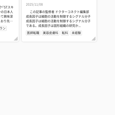
2025/11/08
「STスキ
今の日本人
この記事の監修者 ドクターコネクト編集部
いて興味深
成長因子は細胞の活動を制御するシグナル分子
しおり先生
成長因子は細胞の活動を制御するシグナル分子
である。 成長因子は固形組織の研究か...
ラン
医師転職
美容皮膚科
転科
未経験