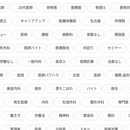
医師
20代医師
研修医
勤務医
税理士
節税
両立
キャリアアップ
転職体験談
名古屋
所得税
ュー
節税
課税
麻酔科
夜勤なし
開設医
形外科
医師バイト
医療脱毛
利回り
セミナー
労働なし
一般内科
高収入
保険診療
当直なし
修
医局
医師パワハラ
女医
医師
激務.過労
美容内科
挫折
落ちこぼれ
バイト
脱毛
再生医療
内科
形成外科
整形外科
専門医
働き方
労働法
精神科
救急科
眼科
管理者
院長
分院長
スキル
面接対策