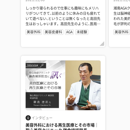
しっかり寝られるので仕事にも趣味にもメリハ
湘南AGA
リがついてきて、以前のように休みの日も疲れて
生は脳神
いて遊べない、ということは無くなったと高田先
われた美
生はおっしゃいます。 高田先生のように、医局か
毛が評判
ら離れて自由診療で腕を磨...
リティ、毎
美容外科
美容皮膚科
AGA
未経験
美容外科
インタビュー
美容外科における再生医療とその市場｜