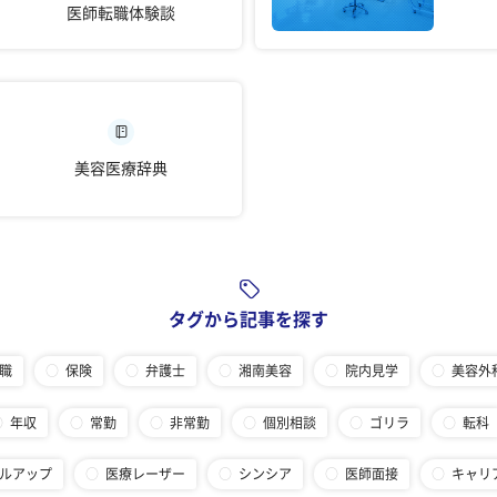
医師転職体験談
美容医療辞典
タグから記事を探す
職
保険
弁護士
湘南美容
院内見学
美容外
年収
常勤
非常勤
個別相談
ゴリラ
転科
ルアップ
医療レーザー
シンシア
医師面接
キャリ