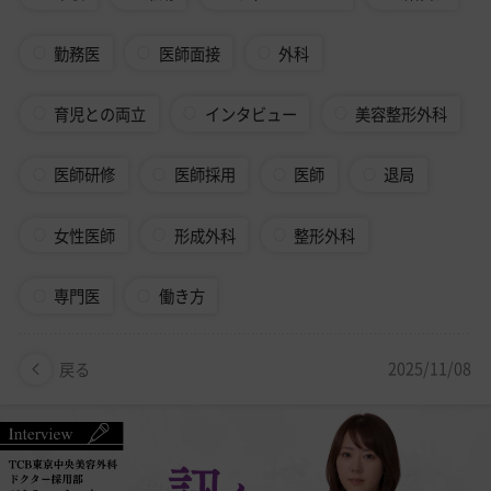
美容医療医師の転職お役立ちコンテンツ
美容クリニック見学・研修情報
勤務医
医師面接
外科
美容外科・美容皮膚科の医師転職体験談
育児との両立
インタビュー
美容整形外科
美容クリニックインタビュー
医師研修
医師採用
医師
退局
美容医療の転職お役立ち記事
女性医師
形成外科
整形外科
美容医療辞典
専門医
働き方
よくあるご質問
医師採用ご担当者様・その他問い合わせ
2025/11/08
戻る