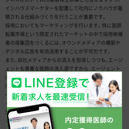
インハウスマーケターを配置して社内にノウハウが蓄
積される仕組みづくりを行うことが重要です。
採用においてもマーケティングを行います。特に医師
転職市場という限定されたマーケットの中で採用候補
者の母集団をつくるには、オウンドメディアの構築や
デジタル広告を有効活用することが不可欠です。
また、自社メディアからの流入を担保しつつも、エージ
ェントも貴重な医師の流入源ですから、エージェント
向けのコンテンツも制作しました。エージェントが採
用候補となる医師に対してTCBをPRするためのWEB
ページのことですが、そこまでやっているのは私たち
くらいではないでしょうか。
兎にも角にも、私たちは各セクションのプロフェッシ
ョナルとして、成果の質に細部までこだわり、インパク