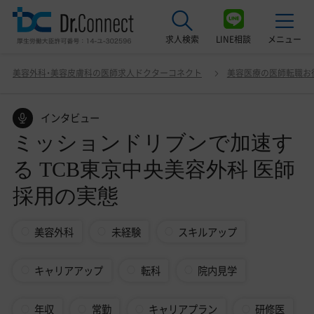
求人検索
LINE相談
メニュー
ミッションドリブンで加速する TCB東京中央美容外科 医
美容外科・美容皮膚科の医師求人ドクターコネクト
美容医療の医師転職お
師採用の実態
最近見た求人
インタビュー
美容クリニック見学ご希望の方はこちら
ミッションドリブンで加速す
サービス紹介
る TCB東京中央美容外科 医師
ドクターコネクトの強み
採用の実態
エージェント紹介
美容外科
未経験
スキルアップ
常勤求人一覧
キャリアアップ
転科
院内見学
非常勤・アルバイト求人一覧
年収
常勤
キャリアプラン
研修医