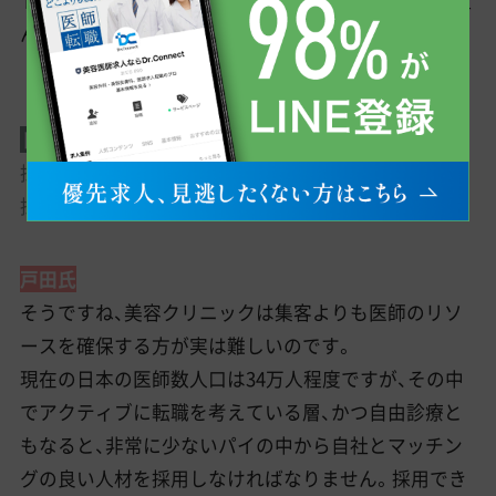
トの最大化を追求する情熱を持って日々課題に取り組
んでいます。
ドクターコネクト
採用に特化したチームを持っていらっしゃいますが、
採用は重要な経営課題とお考えですか。
戸田氏
そうですね、美容クリニックは集客よりも医師のリソ
ースを確保する方が実は難しいのです。
現在の日本の医師数人口は34万人程度ですが、その中
でアクティブに転職を考えている層、かつ自由診療と
もなると、非常に少ないパイの中から自社とマッチン
グの良い人材を採用しなければなりません。採用でき