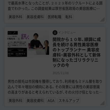
で最高水準となったことが、２０２３年のリクルートによる調
査でわかった。この調査結果は厚労省医政局の美容医療に関
する資料にも使われている。調査対象...
美容外科
美容皮膚科
医師転職
転科
インタビュー
開院から１０年、順調に成
長を続ける男性美容医療
のトップランナー 美容皮
膚科・美容外科として新体
制になったゴリラクリニ
ックの今
2025/11/08
男性の脱毛は市民権を獲得しており、利用者もミドル層を取り
込んで年々増加の傾向にある。その背景には男性の美容意識
の高まりがあると考えられているが、その火付け役となったの
は間違いなく男性専門の総合美容クリ...
美容外科
美容皮膚科
AGA
スキルアップ