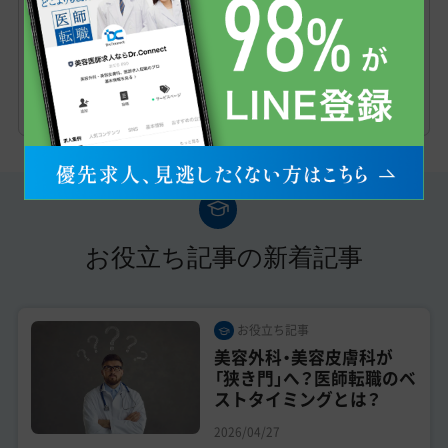
多数取り揃え、医師と美容クリニック
の高いマッチング率と満足度を実現し
ている。
お役立ち記事の新着記事
お役立ち記事
美容外科・美容皮膚科が
「狭き門」へ？医師転職のベ
ストタイミングとは？
2026/04/27