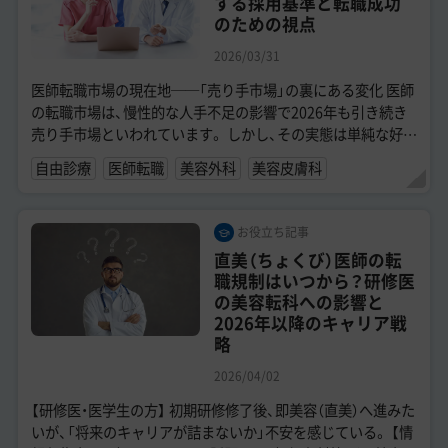
する採用基準と転職成功
のための視点
2026/03/31
医師転職市場の現在地──「売り手市場」の裏にある変化 医師
の転職市場は、慢性的な人手不足の影響で2026年も引き続き
売り手市場といわれています。 しかし、その実態は単純な好条
件の取り合いとはいえず...
自由診療
医師転職
美容外科
美容皮膚科
お役立ち記事
直美（ちょくび）医師の転
職規制はいつから？研修医
の美容転科への影響と
2026年以降のキャリア戦
略
2026/04/02
【研修医・医学生の方】 初期研修修了後、即美容（直美）へ進みた
いが、「将来のキャリアが詰まないか」不安を感じている。 【情