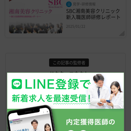
見学・研修情報
SBC湘南美容クリニック
新入職医師研修レポート
2025/01/22
この記事の監修者
ドクターコネクト
20年以上にわたって、美容医療をはじ
めとする自費診療業界に特化してサー
ビスを提供。業界で培った知識や経験
を活かし、豊富な医師転職ノウハウで
多くの医師の転職サポートを行う。美
容クリニック関係者とも良好な信頼関
係を築き、最新の採用トレンドや情報
を迅速に収集。好条件や非公開求人を