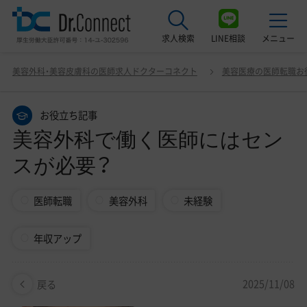
求人検索
LINE相談
メニュー
美容外科で働く医師にはセンスが必要？
美容外科・美容皮膚科の医師求人ドクターコネクト
美容医療の医師転職お
最近見た求人
お役立ち記事
美容クリニック見学ご希望の方はこちら
美容外科で働く医師にはセン
サービス紹介
スが必要？
ドクターコネクトの強み
医師転職
美容外科
未経験
エージェント紹介
年収アップ
常勤求人一覧
非常勤・アルバイト求人一覧
2025/11/08
戻る