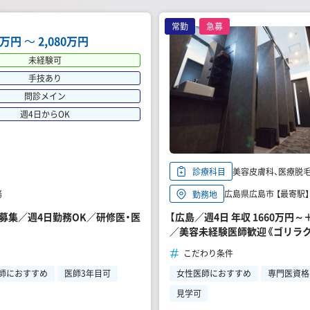
常勤
急募
64万円
〜
2,080万円
未経験可
手技あり
問診メイン
週4日からOK
美容皮膚科、医療脱毛、
診療科目
務
広島県広島市 【最寄駅
勤務地
師募集／週4日勤務OK／研修医・医
【広島／週4日 年収 1660万
／美容未経験医師歓迎《ゴリラク
こだわり条件
師におすすめ
医師3年目可
女性医師におすすめ
専門医資格
見学可