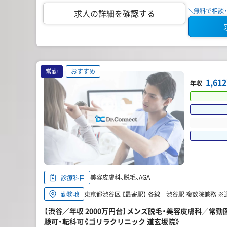
＼無料で相談・
求人の詳細を確認する
常勤
おすすめ
1,6
年収
美容皮膚科、脱毛、AGA
診療科目
東京都渋谷区 【最寄駅】 各線 渋谷駅 複数院兼務 
勤務地
【渋谷／年収 2000万円台】メンズ脱毛・美容皮膚科／常
験可・転科可《ゴリラクリニック 道玄坂院》