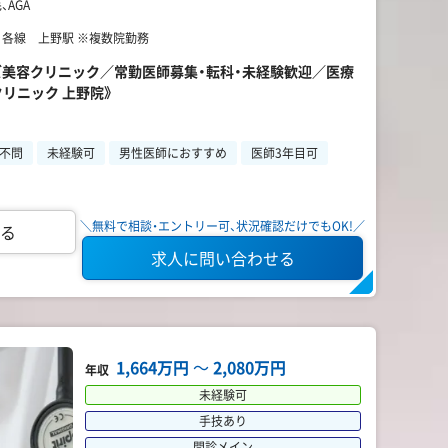
AGA
】 各線 上野駅 ※複数院勤務
ンズ美容クリニック／常勤医師募集・転科・未経験歓迎／医療
リニック 上野院》
不問
未経験可
男性医師におすすめ
医師3年目可
＼無料で相談・エントリー可、状況確認だけでもOK!／
る
求人に問い合わせる
1,664万円
〜
2,080万円
年収
未経験可
手技あり
問診メイン