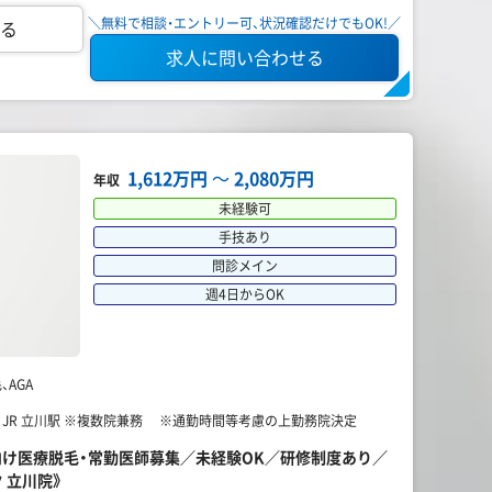
＼無料で相談・エントリー可、状況確認だけでもOK!／
る
求人に問い合わせる
1,612万円
〜
2,080万円
年収
未経験可
手技あり
問診メイン
週4日からOK
AGA
】 JR 立川駅 ※複数院兼務 ※通勤時間等考慮の上勤務院決定
性向け医療脱毛・常勤医師募集／未経験OK／研修制度あり／
 立川院》