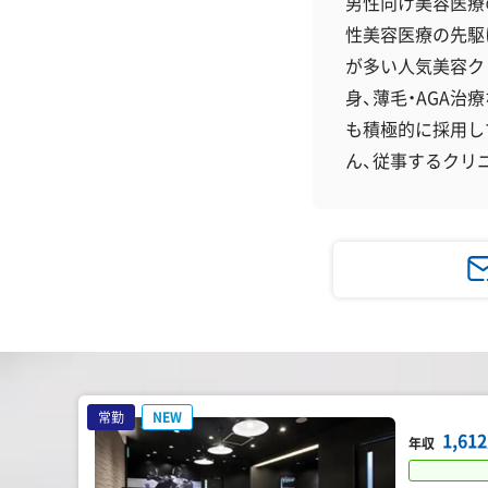
男性向け美容医療
性美容医療の先駆
が多い人気美容ク
身、薄毛・AGA
も積極的に採用し
ん、従事するクリ
常勤
NEW
1,6
年収