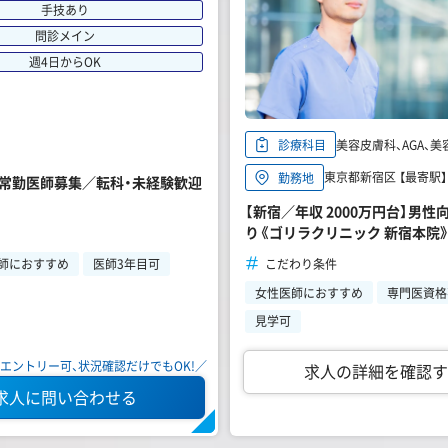
手技あり
問診メイン
週4日からOK
美容皮膚科、AGA、美
診療科目
東京都新宿区 【最寄駅
勤務地
ク・常勤医師募集／転科・未経験歓迎
【新宿／年収 2000万円台】男
り《ゴリラクリニック 新宿本院
こだわり条件
師におすすめ
医師3年目可
女性医師におすすめ
専門医資格
見学可
エントリー可、状況確認だけでもOK!／
求人の詳細を確認す
求人に問い合わせる