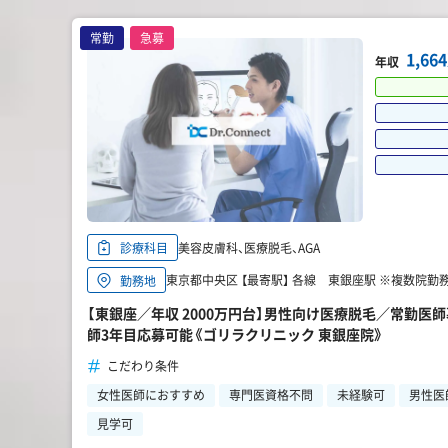
常勤
急募
1,6
年収
美容皮膚科、医療脱毛、AGA
診療科目
東京都中央区 【最寄駅】 各線 東銀座駅 ※複数院勤
勤務地
【東銀座／年収 2000万円台】男性向け医療脱毛／常勤医
師3年目応募可能《ゴリラクリニック 東銀座院》
こだわり条件
女性医師におすすめ
専門医資格不問
未経験可
男性医
見学可