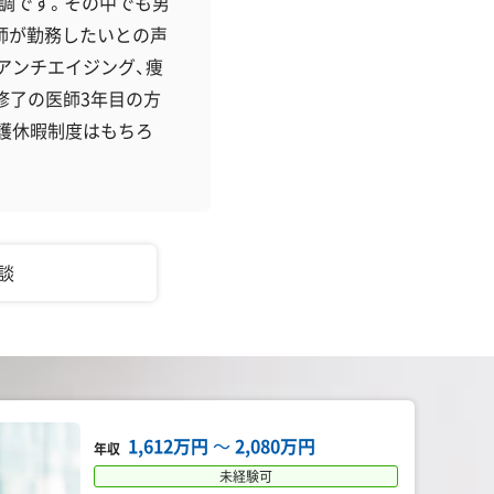
調です。その中でも男
師が勤務したいとの声
アンチエイジング、痩
修了の医師3年目の方
護休暇制度はもちろ
。
相談
1,612万円
〜
2,080万円
年収
未経験可