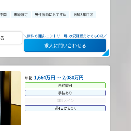
不問
未経験可
男性医師におすすめ
医師3年目可
＼無料で相談・エントリー可、状況確認だけでもOK!／
る
求人に問い合わせる
1,664万円
〜
2,080万円
年収
未経験可
手技あり
問診メイン
週4日からOK