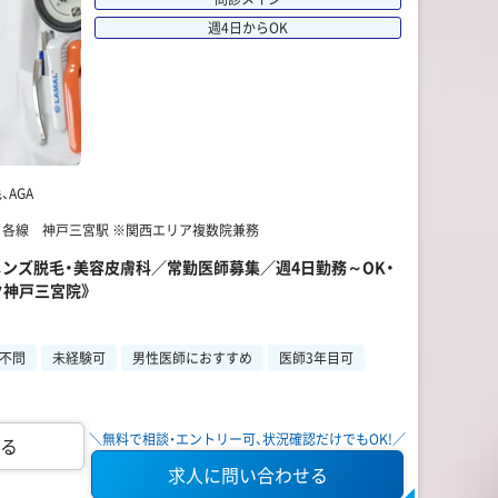
週4日からOK
AGA
】 各線 神戸三宮駅 ※関西エリア複数院兼務
】メンズ脱毛・美容皮膚科／常勤医師募集／週4日勤務～OK・
ク神戸三宮院》
不問
未経験可
男性医師におすすめ
医師3年目可
＼無料で相談・エントリー可、状況確認だけでもOK!／
る
求人に問い合わせる