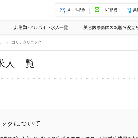
メール相談
LINE相談
美
美容皮膚科の医師転職体験談
非常勤・アルバイト求人一覧
ドクターコネクトの強み
美容クリニックインタビュー
エージェント紹介
美容医療医師の転職お役立
覧
ゴリラクリニック
求人一覧
ニックについて