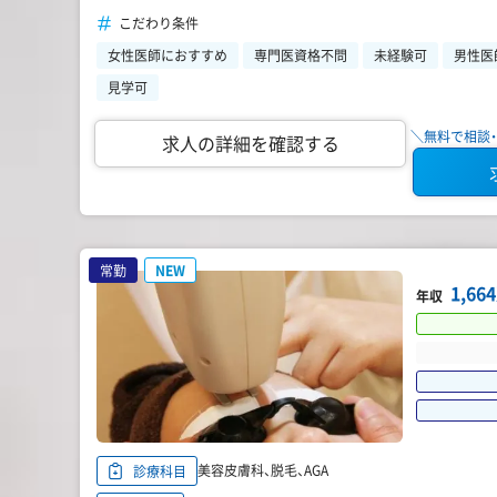
こだわり条件
女性医師におすすめ
専門医資格不問
未経験可
男性医
見学可
＼無料で相談・
求人の詳細を確認する
常勤
NEW
1,6
年収
美容皮膚科、脱毛、AGA
診療科目