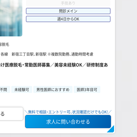
手技あり
問診メイン
週4日からOK
容脱毛
】 各線 新宿三丁目駅、新宿駅 ※複数院勤務、通勤時間考慮
性向け医療脱毛・常勤医師募集／美容未経験OK／研修制度あ
》
不問
未経験可
男性医師におすすめ
医師3年目可
＼無料で相談・エントリー可、状況確認だけでもOK!／
る
求人に問い合わせる