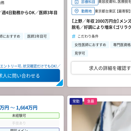
美容皮膚科、医療脱毛、
診療科目
勤務
東京都台東区 【最寄駅
勤務地
／週4日勤務からOK／医師3年目
【上野／年収 2000万円台】メ
脱毛／好調により増床《ゴリラク
こだわり条件
師におすすめ
医師3年目可
女性医師におすすめ
専門医資格
見学可
エントリー可、状況確認だけでもOK!／
求人の詳細を確認す
求人に問い合わせる
常勤
急募
12万円
〜
1,664万円
未経験可
手技あり
問診メイン