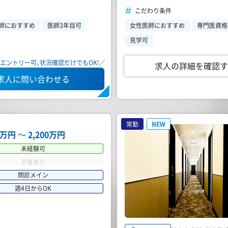
こだわり条件
師におすすめ
医師3年目可
女性医師におすすめ
専門医資格
見学可
エントリー可、状況確認だけでもOK!／
求人の詳細を確認す
求人に問い合わせる
常勤
NEW
64万円
〜
2,200万円
未経験可
手技あり
問診メイン
週4日からOK