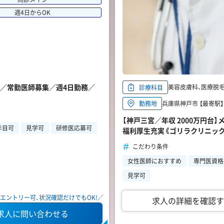
週4日からOK
膚科／常勤医師募集／週4日勤務／
美容皮膚科、医療脱毛、
診療科目
兵庫県神戸市 【最寄駅
勤務地
【神戸三宮／年収 2000万円台
年目可
見学可
研修医応募可
福利厚生充実《ゴリラクリニッ
こだわり条件
女性医師におすすめ
専門医資格
見学可
エントリー可、状況確認だけでもOK!／
求人の詳細を確認す
求人に問い合わせる