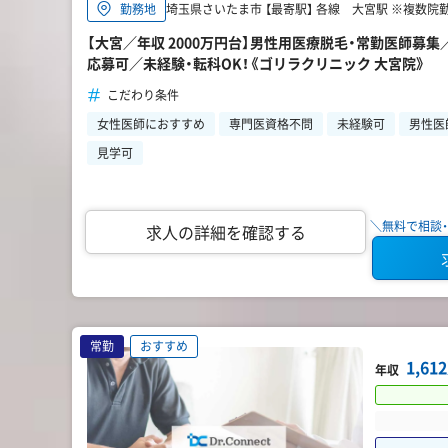
埼玉県さいたま市 【最寄駅】 各線 大宮駅 ※複数院
勤務地
【大宮／年収 2000万円台】男性用医療脱毛・常勤医師募集
応募可／未経験・転科OK！《ゴリラクリニック 大宮院》
こだわり条件
女性医師におすすめ
専門医資格不問
未経験可
男性医
見学可
＼無料で相談・
求人の詳細を確認する
常勤
おすすめ
1,6
年収