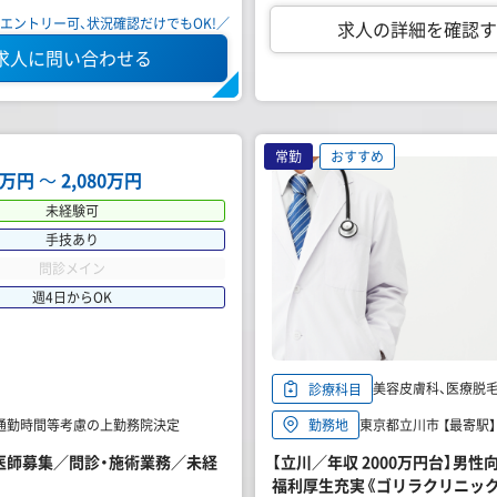
エントリー可、状況確認だけでもOK!／
求人の詳細を確認す
求人に問い合わせる
常勤
おすすめ
12万円
〜
2,080万円
未経験可
手技あり
問診メイン
週4日からOK
美容皮膚科、医療脱毛、
診療科目
※通勤時間等考慮の上勤務院決定
東京都立川市 【最寄駅
勤務地
勤医師募集／問診・施術業務／未経
【立川／年収 2000万円台】男
福利厚生充実《ゴリラクリニック