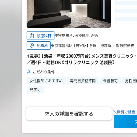
美容皮膚科、医療脱毛、AGA
診療科目
東京都豊島区 【最寄駅】 各線 池袋駅 ※複数院勤務
勤務地
《急募》【池袋／年収 2000万円台】メンズ美容クリニッ
／週4日～勤務OK《ゴリラクリニック 池袋院》
こだわり条件
女性医師におすすめ
専門医資格不問
未経験可
男性医
見学可
＼無料で相談・
求人の詳細を確認する