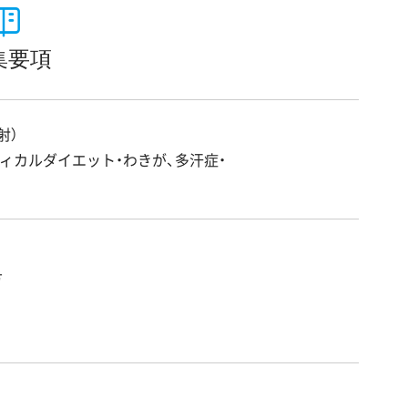
集要項
射）
ディカルダイエット・わきが、多汗症・
方