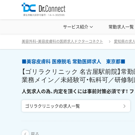
美容クリニック見学・研修情報
サービス紹介
常勤求人一覧
美容外科・
■美容皮膚科 医療脱毛 常勤医師求人 東京都■ 【ゴリラクリニック 名古屋駅前院】常勤医師募集／メンズ脱毛・美容皮膚科／問診業務メイン／未経験可・転科可／研修制度◎ 人気求
戻る
美容外科・美容皮膚科の医師求人ドクターコネクト
愛知県の求
■美容皮膚科 医療脱毛 常勤医師求人 東京都■
【ゴリラクリニック 名古屋駅前院】常
業務メイン／未経験可・転科可／研修制
人気求人の為、内定を頂くには事前対策必須です！ フ
ゴリラクリニックの求人一覧
戻る