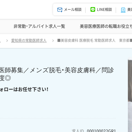
メール相談
LINE相談
美
美容皮膚科の医師転職体験談
非常勤・アルバイト求人一覧
ドクターコネクトの強み
美容クリニックインタビュー
エージェント紹介
美容医療医師の転職お役立
人
愛知県の常勤医師求人
■美容皮膚科 医療脱毛 常勤医師求人 東京都
人の為、内定を頂くには事前対策必須です！ フォローはお任せ下さ
勤医師募集／メンズ脱毛・美容皮膚科／問診
度◎
ォローはお任せ下さい！
求人ID
000100022GR1