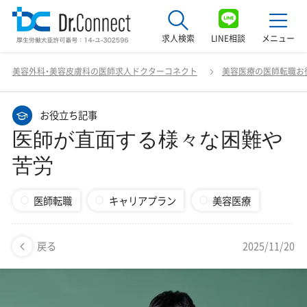
求人検索
LINE相談
メニュー
医師が直面する様々な困難や苦労
美容外科・美容皮膚科の医師求人ドクターコネクト
美容医療の医師転職お
最近見た求人
お役立ち記事
美容クリニック見学ご希望の方はこちら
医師が直面する様々な困難や
サービス紹介
苦労
ドクターコネクトの強み
医師転職
キャリアプラン
美容医療
エージェント紹介
常勤求人一覧
2025/11/20
戻る
非常勤・アルバイト求人一覧