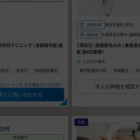
美容皮膚科（脱毛）
診療科目
千葉県習志野市 【最寄駅】
勤務地
容外科クリニック | 未経験可能 週
【津田沼 | 医療脱毛のみ | 美
能 週4日勤務！
こだわり条件
年目可
見学可
研修医応募可
専門医資格不問
未経験可
男
エントリー可、状況確認だけでもOK!／
求人の詳細を確認す
求人に問い合わせる
常勤
0万円
未経験可