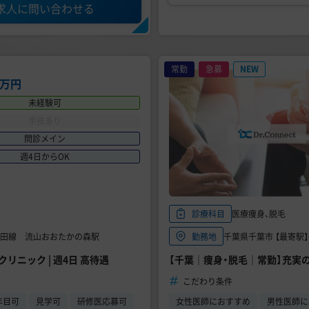
求人に問い合わせる
常勤
急募
NEW
0万円
未経験可
手技あり
問診メイン
週4日からOK
医療痩身、脱毛
診療科目
武野田線 流山おおたかの森駅
千葉県千葉市 【最寄駅】
勤務地
クリニック | 週4日 高待遇
【千葉｜痩身・脱毛｜常勤】充実
こだわり条件
年目可
見学可
研修医応募可
女性医師におすすめ
男性医師に