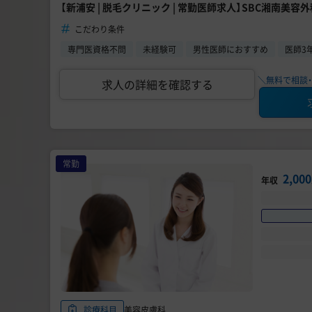
【新浦安 | 脱毛クリニック | 常勤医師求人】SBC湘南美容
こだわり条件
専門医資格不問
未経験可
男性医師におすすめ
医師3
＼無料で相談・
求人の詳細を確認する
常勤
2,0
年収
美容皮膚科
診療科目