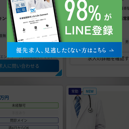
千葉県習船橋市 【最寄駅
勤務地
スキンチェックなど
【船橋 | 脱毛のみ | 美容皮膚科
日勤務！
こだわり条件
直無し・オンコール無し
専門医資格不問
未経験可
男
エントリー可、状況確認だけでもOK!／
求人の詳細を確認す
求人に問い合わせる
常勤
NEW
0万円
未経験可
手技あり
問診メイン
週4日からOK