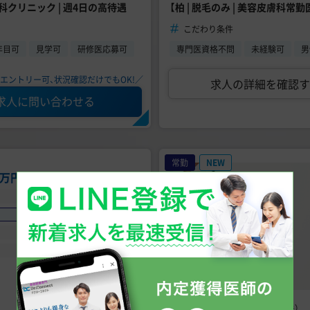
外科クリニック | 週4日の高待遇
【柏 | 脱毛のみ | 美容皮膚科常
こだわり条件
年目可
見学可
研修医応募可
専門医資格不問
未経験可
男
エントリー可、状況確認だけでもOK!／
求人の詳細を確認す
求人に問い合わせる
常勤
NEW
00万円
〜
2,500万円
未経験可
手技あり
問診メイン
週4日からOK
美容皮膚科（脱毛）
診療科目