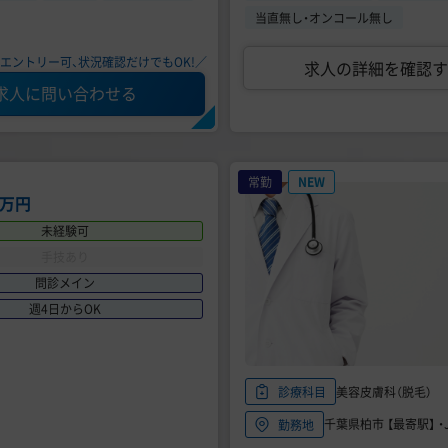
当直無し・オンコール無し
エントリー可、状況確認だけでもOK!／
求人の詳細を確認す
求人に問い合わせる
常勤
NEW
0万円
未経験可
手技あり
問診メイン
週4日からOK
美容皮膚科（脱毛）
診療科目
千葉県柏市 【最寄駅】 ・
勤務地