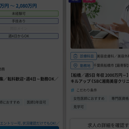
64万円
〜
2,080万円
未経験可
手技あり
問診メイン
週4日からOK
美容皮膚科／美容外
診療科目
千葉県船橋市 【最寄駅】
勤務地
勤務
【船橋／週5日 年収 2000万
募集／転科歓迎・週4日～勤務OK／
キルアップ《SBC湘南美容クリニ
こだわり条件
女性医師におすすめ
専門医資格
師におすすめ
医師3年目可
見学可
エントリー可、状況確認だけでもOK!／
求人の詳細を確認す