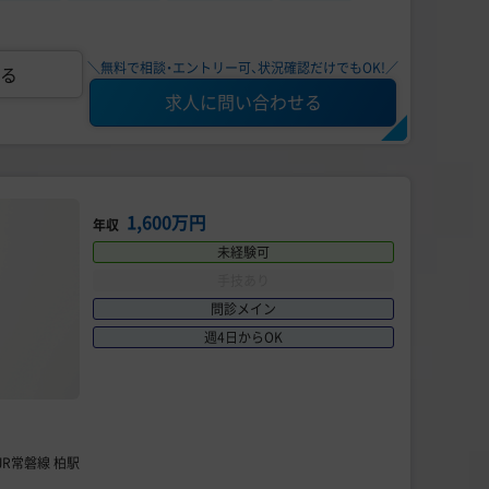
＼無料で相談・エントリー可、状況確認だけでもOK!／
る
求人に問い合わせる
1,600万円
年収
未経験可
手技あり
問診メイン
週4日からOK
JR常磐線 柏駅