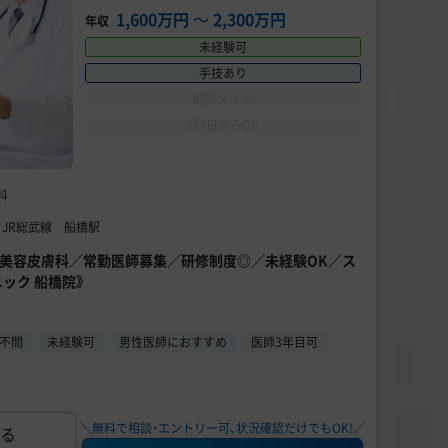
1,600万円
〜
2,300万円
年収
未経験可
手技あり
問診メイン
週4日からOK
科
 JR総武線 船橋駅
円～】美容皮膚科／常勤医師募集／研修制度◎／未経験OK／ス
ック 船橋院》
不問
未経験可
男性医師におすすめ
医師3年目可
＼無料で相談・エントリー可、状況確認だけでもOK!／
る