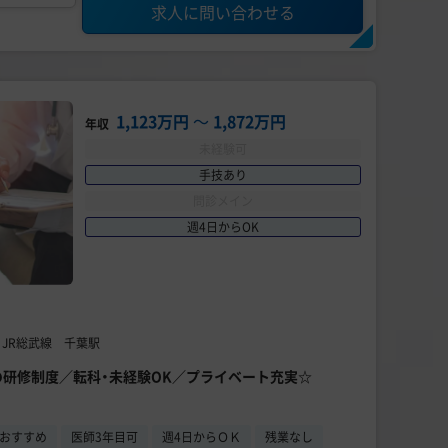
求人に問い合わせる
1,123万円
〜
1,872万円
年収
未経験可
手技あり
問診メイン
週4日からOK
 JR総武線 千葉駅
の研修制度／転科・未経験OK／プライベート充実☆
おすすめ
医師3年目可
週4日からＯＫ
残業なし