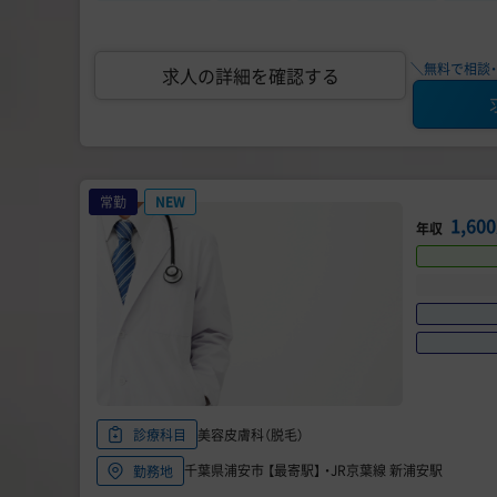
＼無料で相談・
求人の詳細を確認する
常勤
NEW
1,60
年収
美容皮膚科（脱毛）
診療科目
千葉県浦安市 【最寄駅】 ・JR京葉線 新浦安駅
勤務地