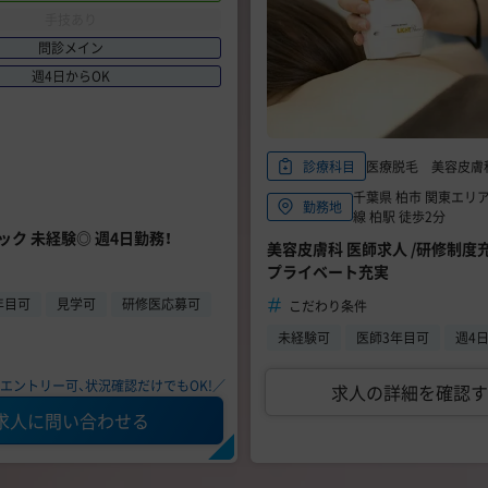
手技あり
問診メイン
週4日からOK
医療脱毛 美容皮膚
診療科目
千葉県 柏市 関東エリア
勤務地
線 柏駅 徒歩2分
ニック 未経験◎ 週4日勤務！
美容皮膚科 医師求人 /研修制
プライベート充実
年目可
見学可
研修医応募可
こだわり条件
未経験可
医師3年目可
週4
エントリー可、状況確認だけでもOK!／
求人の詳細を確認す
求人に問い合わせる