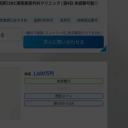
勤医師】SBC湘南美容外科クリニック | 週4日 未経験可能◎
性医師におすすめ
医師3年目可
見学可
研修医応募可
＼無料で相談・エントリー可、状況確認だけでもOK!／
る
求人に問い合わせる
1,600万円
年収
未経験可
手技あり
問診メイン
週4日からOK