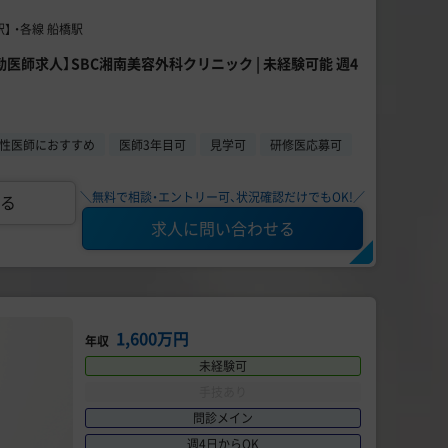
】 ・各線 船橋駅
常勤医師求人】SBC湘南美容外科クリニック | 未経験可能 週4
性医師におすすめ
医師3年目可
見学可
研修医応募可
＼無料で相談・エントリー可、状況確認だけでもOK!／
る
求人に問い合わせる
1,600万円
年収
未経験可
手技あり
問診メイン
週4日からOK