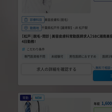
美容皮膚科（脱毛）
診療科目
千葉県松戸市 【最寄駅】 ・JR 松戸駅
勤務地
【松戸 | 脱毛・問診 | 美容皮膚科常勤医師求人】SBC湘南美
4日勤務！
こだわり条件
専門医資格不問
未経験可
男性医師におすすめ
医師3
＼無料で相談・
求人の詳細を確認する
常勤
NEW
1,60
年収