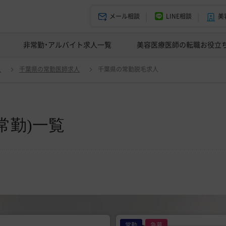
メール相談
LINE相談
美
美容皮膚科の医師転職体験談
非常勤・アルバイト求人一覧
ドクターコネクトの強み
美容クリニックインタビュー
エージェント紹介
美容医療医師の転職お役立
人
千葉県の常勤医師求人
千葉県の常勤脱毛求人
常勤)一覧
常勤
急募