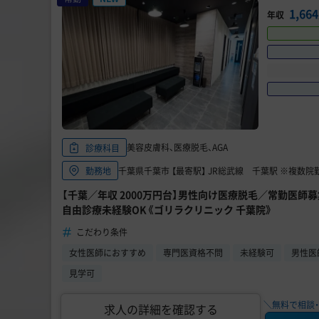
1,6
年収
美容皮膚科、医療脱毛、AGA
診療科目
千葉県千葉市 【最寄駅】 JR総武線 千葉駅 ※複数院
勤務地
【千葉／年収 2000万円台】男性向け医療脱毛／常勤医師
自由診療未経験OK《ゴリラクリニック 千葉院》
こだわり条件
女性医師におすすめ
専門医資格不問
未経験可
男性医
見学可
＼無料で相談・
求人の詳細を確認する