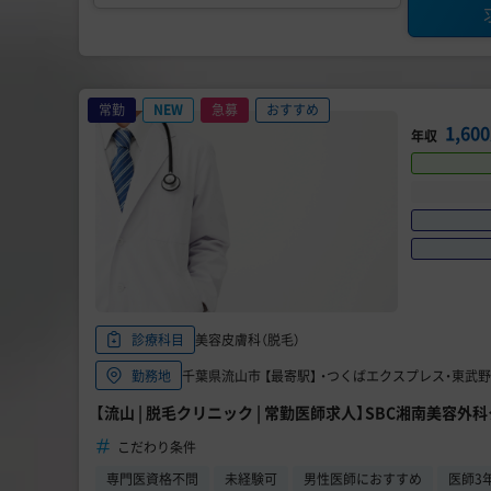
常勤
NEW
急募
おすすめ
1,60
年収
美容皮膚科（脱毛）
診療科目
千葉県流山市 【最寄駅】 ・つくばエクスプレス・東
勤務地
【流山 | 脱毛クリニック | 常勤医師求人】SBC湘南美容外科
こだわり条件
専門医資格不問
未経験可
男性医師におすすめ
医師3