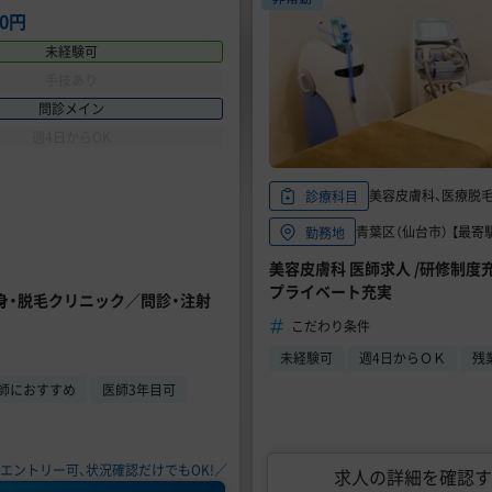
00円
未経験可
手技あり
問診メイン
週4日からOK
美容皮膚科、医療脱
診療科目
青葉区（仙台市） 【最寄駅
勤務地
美容皮膚科 医師求人 /研修制
プライベート充実
身・脱毛クリニック／問診・注射
こだわり条件
未経験可
週4日からＯＫ
残
師におすすめ
医師3年目可
エントリー可、状況確認だけでもOK!／
求人の詳細を確認す