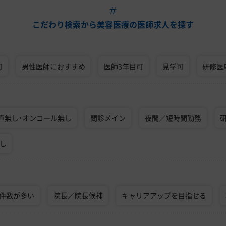
こだわり検索から美容医療の医師求人を探す
可
男性医師におすすめ
医師3年目可
見学可
研修医
直無し・オンコール無し
問診メイン
夜間／短時間勤務
なし
術件数が多い
院長／院長候補
キャリアアップを目指せる