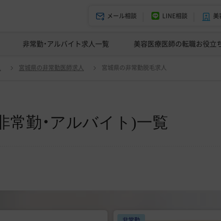
メール相談
LINE相談
美
美容皮膚科の医師転職体験談
非常勤・アルバイト求人一覧
ドクターコネクトの強み
美容クリニックインタビュー
エージェント紹介
美容医療医師の転職お役立
変更
人
宮城県の非常勤医師求人
宮城県の非常勤脱毛求人
非常勤・アルバイト)一覧
非常勤