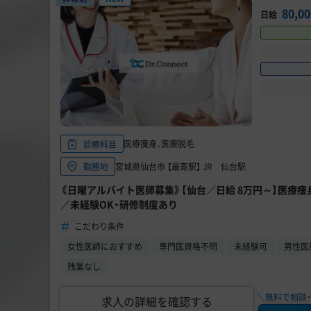
80,0
日給
医療痩身、医療脱毛
診療科目
宮城県仙台市 【最寄駅】 JR 仙台駅
勤務地
《日曜アルバイト医師募集》【仙台／日給 8万円～】医療痩
／未経験OK・研修制度あり
こだわり条件
女性医師におすすめ
専門医資格不問
未経験可
男性医
残業なし
＼無料で相談・
求人の詳細を確認する