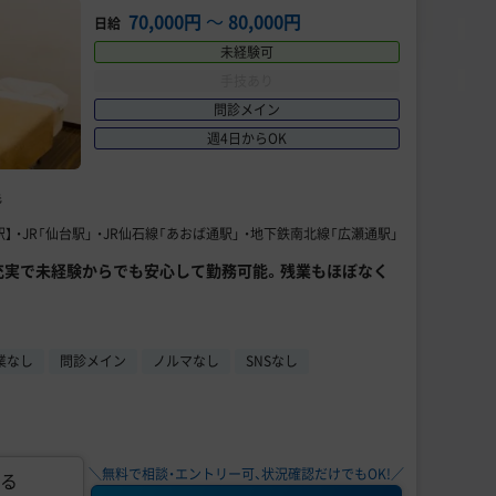
70,000円
〜
80,000円
日給
未経験可
手技あり
問診メイン
週4日からOK
毛
】 ・JR「仙台駅」 ・JR仙石線「あおば通駅」 ・地下鉄南北線「広瀬通駅」
度充実で未経験からでも安心して勤務可能。残業もほぼなく
業なし
問診メイン
ノルマなし
SNSなし
＼無料で相談・エントリー可、状況確認だけでもOK!／
る