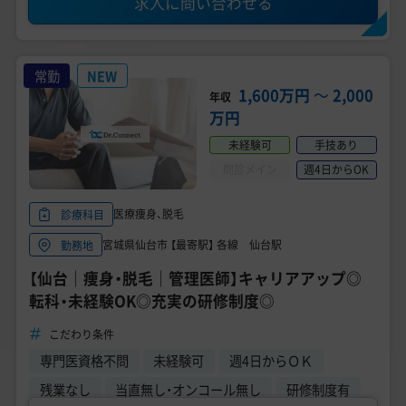
求人に問い合わせる
常勤
NEW
1,600万円
〜
2,000
年収
万円
未経験可
手技あり
問診メイン
週4日からOK
医療痩身、脱毛
診療科目
宮城県仙台市 【最寄駅】 各線 仙台駅
勤務地
【仙台｜痩身・脱毛｜管理医師】キャリアアップ◎
転科・未経験OK◎充実の研修制度◎
こだわり条件
専門医資格不問
未経験可
週4日からＯＫ
残業なし
当直無し・オンコール無し
研修制度有