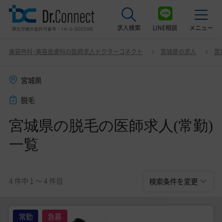
求人検索
LINE相談
メニュー
宮城県の脱毛の医師求人(常勤)一覧
変更
美容外科・美容皮膚科の医師求人ドクターコネクト
宮城県の求人
宮
最近見た求人
宮城県
美容クリニック見学ご希望の方はこちら
脱毛
サービス紹介
宮城県の脱毛の医師求人(常勤)
ドクターコネクトの強み
一覧
エージェント紹介
常勤求人一覧
4 件中 1 〜 4 件目
検索条件を変更
非常勤・アルバイト求人一覧
常勤
急募