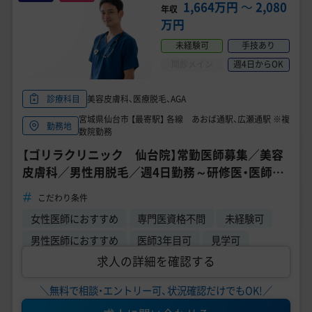
美容医療医師の転職お役立ちコンテンツ
1,664万円
〜
2,080
年収
万円
美容クリニック見学・研修情報
未経験可
手技あり
美容外科・美容皮膚科の医師転職体験談
問診メイン
週4日からOK
美容クリニックインタビュー
美容皮膚科、医療脱毛、AGA
診療科目
宮城県仙台市 【最寄駅】 各線 あおば通駅、広瀬通駅 ※複
勤務地
美容医療の転職お役立ち記事
数院勤務
【ゴリラクリニック 仙台院】常勤医師募集／美容
美容医療辞典
皮膚科／男性用脱毛／週4日勤務～研修医・医師3
年目応募可能◎
よくあるご質問
こだわり条件
女性医師におすすめ
専門医資格不問
未経験可
医師採用ご担当者様・その他問い合わせ
男性医師におすすめ
医師3年目可
見学可
求人の詳細を確認する
＼無料で相談・エントリー可、状況確認だけでもOK!／