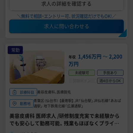
求人の詳細を確認する
＼無料で相談・エントリー可、状況確認だけでもOK!／
求人に問い合わせる
常勤
1,456万円
〜
2,200
年収
万円
未経験可
手技あり
問診メイン
週4日からOK
美容皮膚科、医療脱毛
診療科目
青葉区（仙台市） 【最寄駅】 JR「仙台駅」JR仙石線「あおば
勤務地
通駅」 地下鉄南北線「広瀬通駅」
美容皮膚科 医師求人 /研修制度充実で未経験から
でも安心して勤務可能。残業もほぼなくプライベ
ート充実