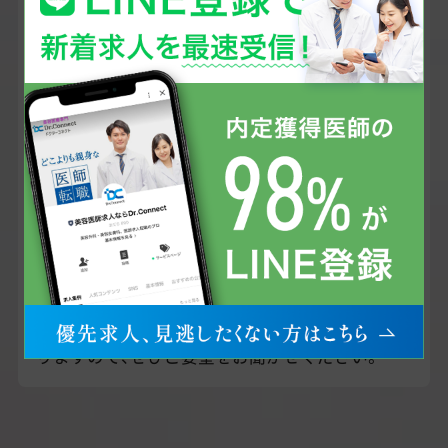
医療脱毛は多くの美容皮膚科で取り扱っているメ
ニューとして知られています。矢野研究所「美容
医療の展望と戦略2017年版」では、美容皮膚科の
77.9%が医療脱毛を取り扱っているというデータ
があります。
さらに近年では、医療脱毛の特化型クリニックも
増えているので、医師の求人も増加傾向です。
美容皮膚科全般としての募集もありますが、医療
脱毛専門での求人も多くございます。また、非常
勤やスポット求人も多いことが特徴です。
医師の主な仕事内容は、医療脱毛のカウンセリン
グ・診察・処方に加え、医療脱毛の直前直後のスキ
ンチェックです。
脱毛施術自体は看護師が行うクリニックも多くあ
りますので、ぜひご要望をお聞かせください。