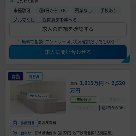
こだわり条件
未経験可
週4日からＯＫ
残業なし
手技あり
ノルマなし
医院経営を学べる
求人の詳細を確認する
＼無料で相談・エントリー可、状況確認だけでもOK!／
求人に問い合わせる
常勤
NEW
1,915万円
〜
2,520
年収
万円
未経験可
手技あり
問診メイン
週4日からOK
美容皮膚科
診療科目
宮城県仙台市 【最寄駅】 地下鉄南北線「広瀬通駅」
勤務地