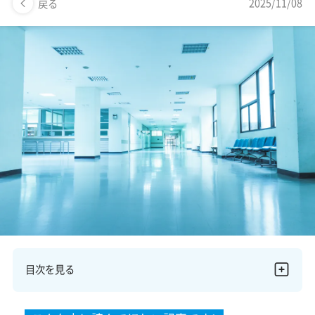
美容医療医師の転職お役立ちコンテンツ
2025/11/08
戻る
美容クリニック見学・研修情報
美容外科・美容皮膚科の医師転職体験談
美容クリニックインタビュー
美容医療の転職お役立ち記事
美容医療辞典
よくあるご質問
医師採用ご担当者様・その他問い合わせ
目次を見る