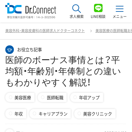
求人検索
LINE相談
メニュー
医師のボーナス事情とは？平均額・年齢別・年俸制との違い
美容外科・美容皮膚科の医師求人ドクターコネクト
美容医療の医師転職お
もわかりやすく解説！
最近見た求人
お役立ち記事
美容クリニック見学ご希望の方はこちら
医師のボーナス事情とは？平
サービス紹介
均額・年齢別・年俸制との違い
ドクターコネクトの強み
もわかりやすく解説！
エージェント紹介
美容医療
医師転職
年収アップ
常勤求人一覧
年収
キャリアプラン
美容クリニック
非常勤・アルバイト求人一覧