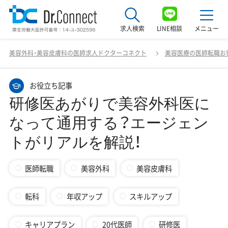
求人検索
LINE相談
メニュー
研修医あがりで美容外科医になって通用する？エージェン
美容外科・美容皮膚科の医師求人ドクターコネクト
美容医療の医師転職お
トがリアルを解説！
最近見た求人
お役立ち記事
美容クリニック見学ご希望の方はこちら
研修医あがりで美容外科医に
サービス紹介
なって通用する？エージェン
ドクターコネクトの強み
トがリアルを解説！
エージェント紹介
医師転職
美容外科
美容皮膚科
常勤求人一覧
転科
年収アップ
スキルアップ
非常勤・アルバイト求人一覧
キャリアプラン
20代医師
研修医