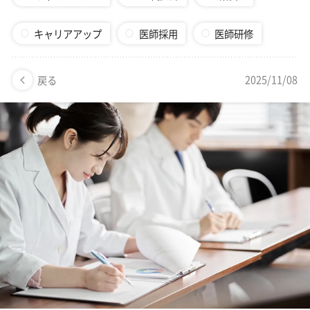
美容医療医師の転職お役立ちコンテンツ
美容クリニック見学・研修情報
キャリアアップ
医師採用
医師研修
美容外科・美容皮膚科の医師転職体験談
2025/11/08
戻る
美容クリニックインタビュー
美容医療の転職お役立ち記事
美容医療辞典
よくあるご質問
医師採用ご担当者様・その他問い合わせ