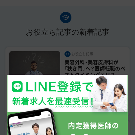
お役立ち記事の新着記事
お役立ち記事
美容外科・美容皮膚科が
「狭き門」へ？医師転職のベ
ストタイミングとは？
2026/04/27
美容医療への転職を検討しており、最適なタイミングを知りた
い医師 人気クリニックへの内定を目指し、事前準備を始めた
い方 市場動向と採用戦略を踏まえて、計画的に動きたい医師
「直美」はひっ...
お役立ち記事