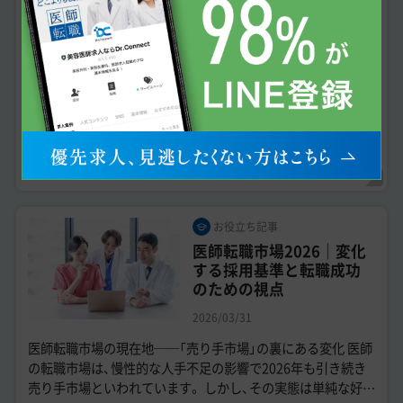
美容医療への医師転職は
専門のエージェントを選
ぶべき理由
2026/03/31
美容医療へ転職する医師の9割が未経験です。業界の特色を知
るために転職情報収集と戦略が不可欠です。 そこで転職エー
ジェントを活用される医師が多くいらっしゃいます。エージ
ェントに相談することでご自身の考...
自由診療
医師転職
院内見学
美容外科
お役立ち記事
医師転職市場2026｜変化
する採用基準と転職成功
のための視点
2026/03/31
医師転職市場の現在地──「売り手市場」の裏にある変化 医師
の転職市場は、慢性的な人手不足の影響で2026年も引き続き
売り手市場といわれています。 しかし、その実態は単純な好条