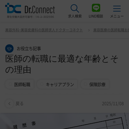
求人検索
LINE相談
メニュー
医師の転職に最適な年齢とその理由
美容外科・美容皮膚科の医師求人ドクターコネクト
美容医療の医師転職お
最近見た求人
お役立ち記事
美容クリニック見学ご希望の方はこちら
医師の転職に最適な年齢とそ
サービス紹介
の理由
ドクターコネクトの強み
医師転職
キャリアプラン
保険診療
エージェント紹介
常勤求人一覧
2025/11/08
戻る
非常勤・アルバイト求人一覧