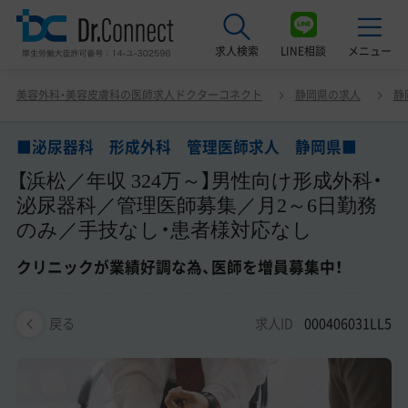
求人検索
LINE相談
メニュー
■泌尿器科 形成外科 管理医師求人 静岡県■ 【浜松／
美容外科・美容皮膚科の医師求人ドクターコネクト
静岡県の求人
静
年収 324万～】男性向け形成外科・泌尿器科／管理医師募集
最近見た求人
／月2～6日勤務のみ／手技なし・患者様対応なし クリニッ
クが業績好調な為、医師を増員募集中！
■泌尿器科 形成外科 管理医師求人 静岡県■
美容クリニック見学ご希望の方はこちら
【浜松／年収 324万～】男性向け形成外科・
サービス紹介
泌尿器科／管理医師募集／月2～6日勤務
のみ／手技なし・患者様対応なし
ドクターコネクトの強み
クリニックが業績好調な為、医師を増員募集中！
エージェント紹介
求人ID
000406031LL5
常勤求人一覧
戻る
非常勤・アルバイト求人一覧