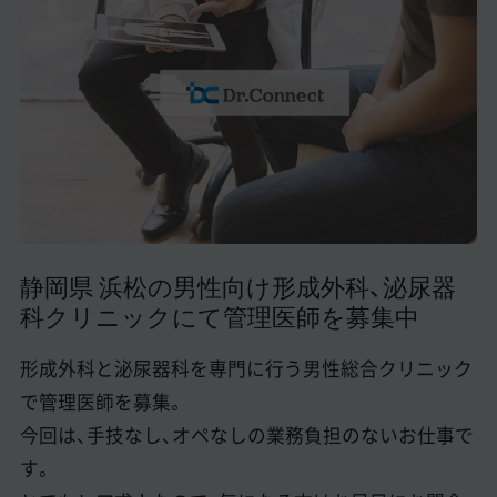
美容医療医師の転職お役立ちコンテンツ
美容クリニック見学・研修情報
美容外科・美容皮膚科の医師転職体験談
美容クリニックインタビュー
美容医療の転職お役立ち記事
美容医療辞典
静岡県 浜松の男性向け形成外科、泌尿器
科クリニックにて管理医師を募集中
よくあるご質問
医師採用ご担当者様・その他問い合わせ
形成外科と泌尿器科を専門に行う男性総合クリニック
で管理医師を募集。
今回は、手技なし、オペなしの業務負担のないお仕事で
す。