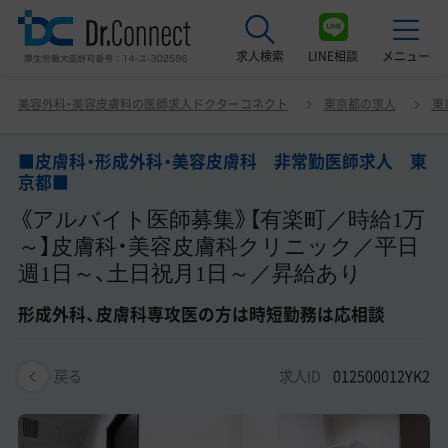
求人検索
LINE相談
メニュー
■皮膚科・形成外科・美容皮膚科 非常勤医師求人 東京都
美容外科・美容皮膚科の医師求人ドクターコネクト
東京都の求人
東
■ 《アルバイト医師募集》【有楽町／時給1万～】皮膚科・美
最近見た求人
容皮膚科クリニック／平日週1日～、土日祝月1日～／昇給
あり 形成外科、皮膚科専攻医の方は時短勤務は応相談
■皮膚科・形成外科・美容皮膚科 非常勤医師求人 東
美容クリニック見学ご希望の方はこちら
京都■
《アルバイト医師募集》【有楽町／時給1万
サービス紹介
～】皮膚科・美容皮膚科クリニック／平日
ドクターコネクトの強み
週1日～、土日祝月1日～／昇給あり
エージェント紹介
形成外科、皮膚科専攻医の方は時短勤務は応相談
常勤求人一覧
求人ID
012500012YK2
戻る
非常勤・アルバイト求人一覧