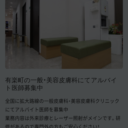
美容医療医師の転職お役立ちコンテンツ
美容クリニック見学・研修情報
美容外科・美容皮膚科の医師転職体験談
美容クリニックインタビュー
美容医療の転職お役立ち記事
美容医療辞典
有楽町の一般・美容皮膚科にてアルバイ
よくあるご質問
ト医師募集中
医師採用ご担当者様・その他問い合わせ
全国に拡大路線の一般皮膚科・美容皮膚科クリニック
にてアルバイト医師を募集中
業務内容は外来診療とレーザー照射がメインです。研
修があるので専門外の方もご安心ください！