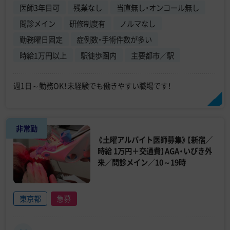
医師3年目可
残業なし
当直無し・オンコール無し
問診メイン
研修制度有
ノルマなし
勤務曜日固定
症例数・手術件数が多い
時給1万円以上
駅徒歩圏内
主要都市／駅
週1日～勤務OK！未経験でも働きやすい職場です！
非常勤
《土曜アルバイト医師募集》【新宿／
時給 1万円＋交通費】AGA・いびき外
来／問診メイン／10～19時
東京都
急募