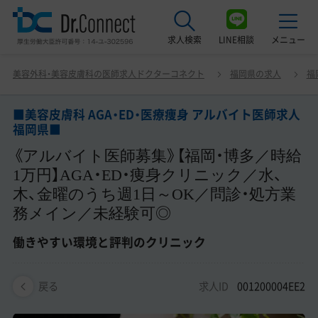
求人検索
LINE相談
メニュー
■美容皮膚科 AGA・ED・医療痩身 アルバイト医師求人 福岡
美容外科・美容皮膚科の医師求人ドクターコネクト
福岡県の求人
福
県■ 《アルバイト医師募集》【福岡・博多／時給 1万円】
最近見た求人
AGA・ED・痩身クリニック／水、木、金曜のうち週1日～OK
／問診・処方業務メイン／未経験可◎ 働きやすい環境と評
■美容皮膚科 AGA・ED・医療痩身 アルバイト医師求人
美容クリニック見学ご希望の方はこちら
福岡県■
判のクリニック
《アルバイト医師募集》【福岡・博多／時給
サービス紹介
1万円】AGA・ED・痩身クリニック／水、
ドクターコネクトの強み
木、金曜のうち週1日～OK／問診・処方業
務メイン／未経験可◎
エージェント紹介
働きやすい環境と評判のクリニック
常勤求人一覧
非常勤・アルバイト求人一覧
求人ID
001200004EE2
戻る