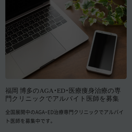
美容医療医師の転職お役立ちコンテンツ
美容クリニック見学・研修情報
美容外科・美容皮膚科の医師転職体験談
美容クリニックインタビュー
美容医療の転職お役立ち記事
美容医療辞典
よくあるご質問
福岡 博多のAGA・ED・医療痩身治療の専
門クリニックでアルバイト医師を募集
医師採用ご担当者様・その他問い合わせ
全国展開中のAGA・ED治療専門クリニックでアルバイ
ト医師を募集中です。