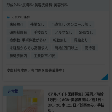
形成外科・皮膚科・美容皮膚科・美容外科
こだわり条件
未経験可
残業なし
当直無し・オンコール無し
研修制度有
手技あり
ノルマなし
SNSなし
症例数・手術件数が多い
転勤無し
昇給あり
未経験からでも高額求人
時給1万円以上
高待遇
駅徒歩圏内
主要都市／駅
皮膚科専攻医／専門医を優先募集中！
非常勤
《アルバイト医師募集》【福岡／時給
1万円～】AGA・美容皮膚科／週1日～
OK／水、木、土、日／診察のみ／手技
なし