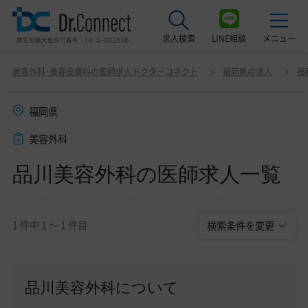
求人検索
LINE相談
メニュー
品川美容外科の医師求人一覧
変更
美容外科・美容皮膚科の医師求人ドクターコネクト
福岡県の求人
福
最近見た求人
福岡県
美容クリニック見学ご希望の方はこちら
美容外科
サービス紹介
品川美容外科の医師求人一覧
ドクターコネクトの強み
エージェント紹介
1 件中 1 〜 1 件目
検索条件を変更
常勤求人一覧
非常勤・アルバイト求人一覧
品川美容外科について