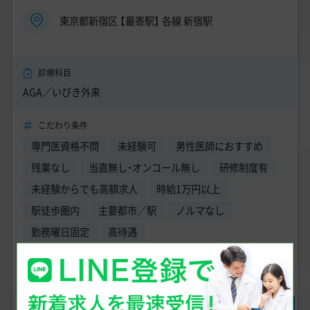
東京都新宿区 【最寄駅】 各線 新宿駅
診療科目
AGA／いびき外来
こだわり条件
専門医資格不問
未経験可
男性医師におすすめ
残業なし
当直無し・オンコール無し
研修制度有
未経験からでも高額求人
時給1万円以上
駅徒歩圏内
主要都市／駅
ノルマなし
勤務曜日固定
高待遇
他科の医師も研修があるため安心してスタートできる環境で
す！