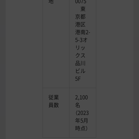
地
0075
東
京都
港区
港南2-
5-3オ
リッ
クス
品川
ビル
5F
従業
2,100
員数
名
（2023
年5月
時点）