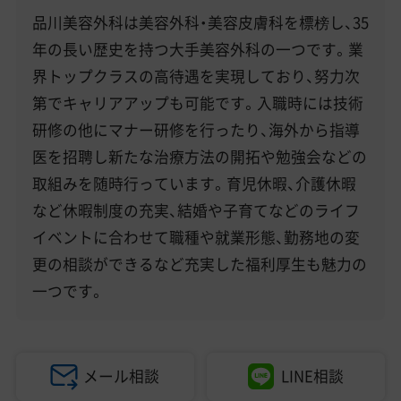
美容医療医師の転職お役立ちコンテンツ
品川美容外科は美容外科・美容皮膚科を標榜し、35
美容クリニック見学・研修情報
年の長い歴史を持つ大手美容外科の一つです。業
界トップクラスの高待遇を実現しており、努力次
美容外科・美容皮膚科の医師転職体験談
第でキャリアアップも可能です。入職時には技術
美容クリニックインタビュー
研修の他にマナー研修を行ったり、海外から指導
医を招聘し新たな治療方法の開拓や勉強会などの
美容医療の転職お役立ち記事
取組みを随時行っています。育児休暇、介護休暇
美容医療辞典
など休暇制度の充実、結婚や子育てなどのライフ
イベントに合わせて職種や就業形態、勤務地の変
よくあるご質問
更の相談ができるなど充実した福利厚生も魅力の
一つです。
医師採用ご担当者様・その他問い合わせ
メール相談
LINE相談