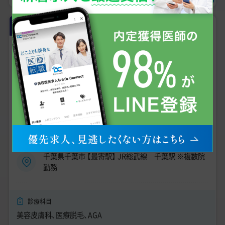
常勤
【千葉／年収 2000万円台】男性向け
医療脱毛／常勤医師募集／転科歓
迎・週4日～勤務OK／自由診療未経
験OK《ゴリラクリニック 千葉院》
千葉県
NEW
年収
1,664万円
〜
2,080万円
千葉県千葉市 【最寄駅】 JR総武線 千葉駅 ※複数院
勤務
診療科目
美容皮膚科、医療脱毛、AGA