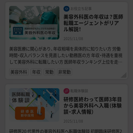
お役立ち記事
美容外科医の年収は？医師
転職エージェントがリア
ル解説！
2025/11/08
美容医療に関心があり、年収相場を具体的に知りたい方 労働
時間・収入バランスを見直したい勤務医の方 年収・待遇を重視
して美容外科に転職したい方 医師年収ランキング上位を走り
続ける美容外科...
美容外科
年収
常勤
非常勤
転職体験談
研修医終わって医師3年目
から美容外科へ入職（体験
談・求人情報）
2025/11/08
研修医20 代男性の美容外科医へ転職体験談 初期臨床研修医2