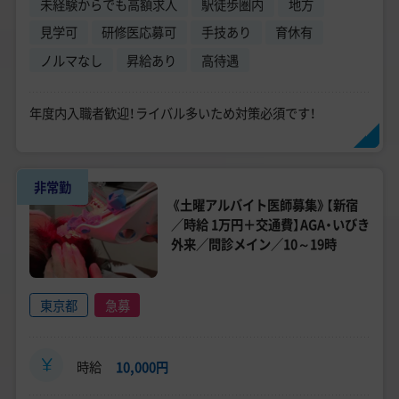
未経験からでも高額求人
駅徒歩圏内
地方
見学可
研修医応募可
手技あり
育休有
ノルマなし
昇給あり
高待遇
年度内入職者歓迎！ライバル多いため対策必須です！
非常勤
《土曜アルバイト医師募集》【新宿
／時給 1万円＋交通費】AGA・いびき
外来／問診メイン／10～19時
東京都
急募
時給
10,000円