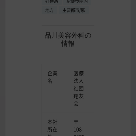
好待遇
駅徒歩圏内
地方
主要都市/駅
品川美容外科の
情報
企業
医療
名
法人
社団
翔友
会
本社
〒
所在
108-