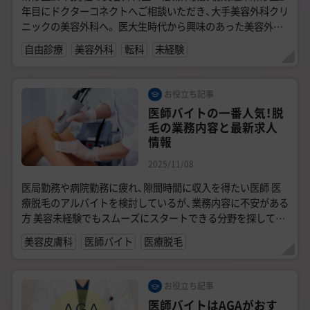
年目にドクターコネクトへご相談いただき、大手美容外科クリ
ニックの美容外科へ。 医大生時代から興味のあった美容外科
への転職を成功させた20代...
自由診療
美容外科
転科
未経験
お役立ち記事
医師バイトの一番人気！脱
毛の業務内容と最新求人
情報
2025/11/08
医局勤務や病院勤務に疲れ、隙間時間に収入を得たい医師 医
療脱毛のアルバイトを検討しているが、業務内容に不安がある
方 美容未経験でもスムーズにスタートできる分野を探してい
る若手医師 一般...
美容皮膚科
医師バイト
医療脱毛
お役立ち記事
医師バイトはAGAがおす