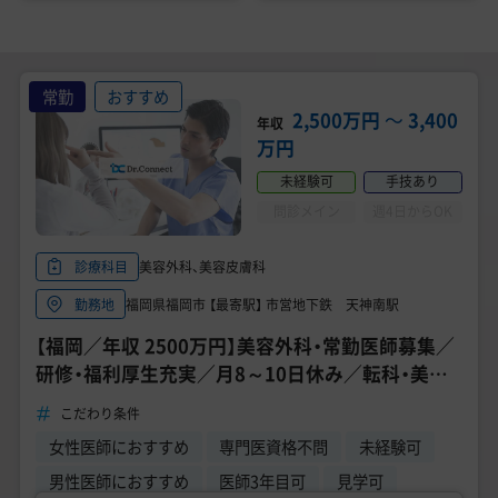
常勤
おすすめ
2,500万円
〜
3,400
年収
万円
未経験可
手技あり
問診メイン
週4日からOK
美容外科、美容皮膚科
診療科目
福岡県福岡市 【最寄駅】 市営地下鉄 天神南駅
勤務地
【福岡／年収 2500万円】美容外科・常勤医師募集／
研修・福利厚生充実／月8～10日休み／転科・美容
未経験も歓迎《品川美容外科 福岡院》
こだわり条件
女性医師におすすめ
専門医資格不問
未経験可
男性医師におすすめ
医師3年目可
見学可