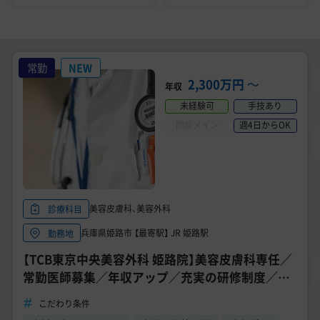
常勤
NEW
2,300万円
〜
年収
未経験可
手技あり
問診メイン
週4日からOK
美容皮膚科、美容外科
診療科目
兵庫県姫路市 【最寄駅】 JR 姫路駅
勤務地
【TCB東京中央美容外科 姫路院】美容皮膚科専任／
常勤医師募集／年収アップ／充実の研修制度／高
待遇求人《兵庫》
こだわり条件