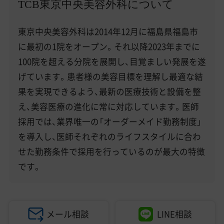
美容医療医師の転職お役立ちコンテンツ
TCB東京中央美容外科について
美容クリニック見学・研修情報
東京中央美容外科は2014年12月に福島県福島市
に最初の1院をオープン。それ以降2023年までに
美容外科・美容皮膚科の医師転職体験談
100院を超える分院を展開し、目覚ましい発展を遂
美容クリニックインタビュー
げています。患者様の美容目標を理解し最適な結
果を実現できるよう、最新の医療技術と設備を整
美容医療の転職お役立ち記事
え、美容医療の進化に常に対応しています。医師
美容医療辞典
採用では、業界唯一の「オーダーメイド勤務制度」
を導入し、医師それぞれのライフスタイルに合わ
よくあるご質問
せた勤務条件で採用を行っているのが最大の特徴
医師採用ご担当者様・その他問い合わせ
です。
メール相談
LINE相談