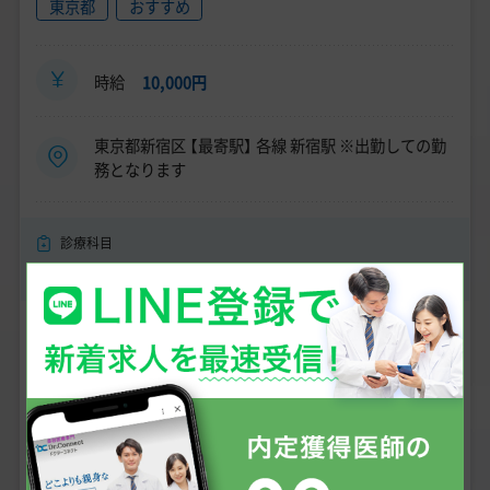
東京都
おすすめ
時給
10,000円
東京都新宿区 【最寄駅】 各線 新宿駅 ※出勤しての勤
務となります
診療科目
AGA・ED、美容皮膚科、泌尿器科
こだわり条件
専門医資格不問
未経験可
男性医師におすすめ
医師3年目可
残業なし
当直無し・オンコール無し
問診メイン
研修制度有
症例数・手術件数が多い
時給1万円以上
駅徒歩圏内
主要都市／駅