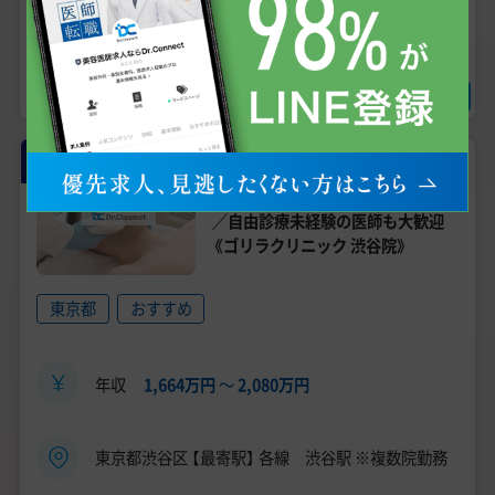
ノルマなし
勤務曜日固定
週1日～勤務OK！未経験でも働きやすい職場です！
常勤
【渋谷／年収 2000万円台】男性向け
医療脱毛／転科歓迎／週4日～OK
／自由診療未経験の医師も大歓迎
《ゴリラクリニック 渋谷院》
東京都
おすすめ
年収
1,664万円
〜
2,080万円
東京都渋谷区 【最寄駅】 各線 渋谷駅 ※複数院勤務