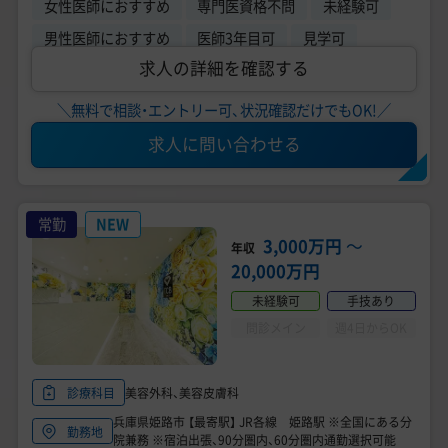
女性医師におすすめ
専門医資格不問
未経験可
男性医師におすすめ
医師3年目可
見学可
求人の詳細を確認する
＼無料で相談・エントリー可、状況確認だけでもOK!／
求人に問い合わせる
常勤
NEW
3,000万円
〜
年収
20,000万円
未経験可
手技あり
問診メイン
週4日からOK
美容外科、美容皮膚科
診療科目
兵庫県姫路市 【最寄駅】 JR各線 姫路駅 ※全国にある分
勤務地
院兼務 ※宿泊出張、90分圏内、60分圏内通勤選択可能