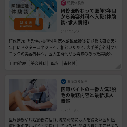
転職体験談
研修医終わって医師3年目
から美容外科へ入職（体験
談・求人情報）
2025/11/08
研修医20 代男性の美容外科医へ転職体験談 初期臨床研修医2
年目にドクターコネクトへご相談いただき、大手美容外科クリ
ニックの美容外科へ。 医大生時代から興味のあった美容外科
への転職を成功させた20代...
自由診療
美容外科
転科
未経験
お役立ち記事
医師バイトの一番人気！脱
毛の業務内容と最新求人
情報
2025/11/08
医局勤務や病院勤務に疲れ、隙間時間に収入を得たい医師 医
療脱毛のアルバイトを検討しているが、業務内容に不安がある