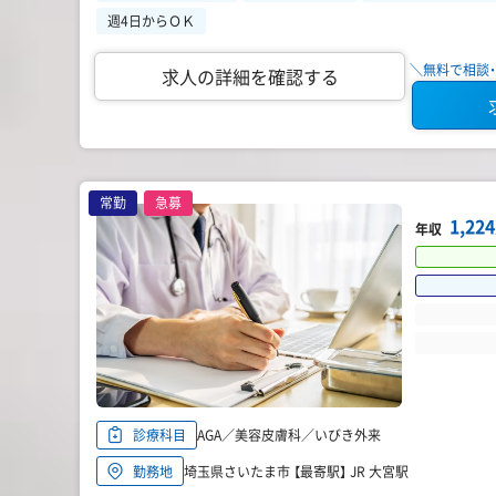
週4日からＯＫ
＼無料で相談・
求人の詳細を確認する
常勤
急募
1,2
年収
AGA／美容皮膚科／いびき外来
診療科目
埼玉県さいたま市 【最寄駅】 JR 大宮駅
勤務地