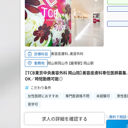
美容皮膚科、美容外科
診療科目
岡山県岡山市 【最寄駅】 岡山駅
勤務地
【TCB東京中央美容外科 岡山院】美容皮膚科専任医師募
OK／時短勤務可能◎
こだわり条件
女性医師におすすめ
専門医資格不問
未経験可
男性医
見学可
＼無料で相談・
求人の詳細を確認する