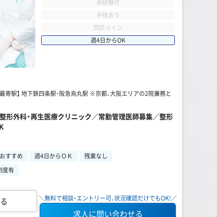
未経験可
手技あり
問診メイン
週4日からOK
 【最寄駅】 地下鉄四条駅・阪急烏丸駅 ※京都、大阪エリアの2院兼務と
円～】整形外科・再生医療クリニック／常勤管理医師募集／整形
K
おすすめ
週4日からＯＫ
残業なし
制度有
＼無料で相談・エントリー可、状況確認だけでもOK!／
る
求人に問い合わせる