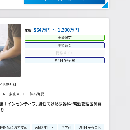
564万円
〜
1,300万円
年収
未経験可
手技あり
問診メイン
週4日からOK
／形成外科
】 JR 東京メトロ 錦糸町駅
報酬＋インセンティブ】男性向け泌尿器科・常勤管理医師募
あり
性医師におすすめ
医師3年目可
見学可
週4日からＯＫ