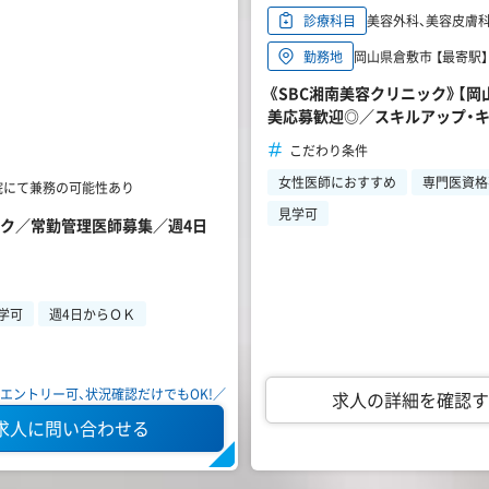
美容外科、美容皮膚
診療科目
岡山県倉敷市 【最寄駅】
勤務地
《SBC湘南美容クリニック》【岡
美応募歓迎◎／スキルアップ・
こだわり条件
女性医師におすすめ
専門医資格
浜院にて兼務の可能性あり
見学可
ニック／常勤管理医師募集／週4日
学可
週4日からＯＫ
エントリー可、状況確認だけでもOK!／
求人の詳細を確認す
求人に問い合わせる