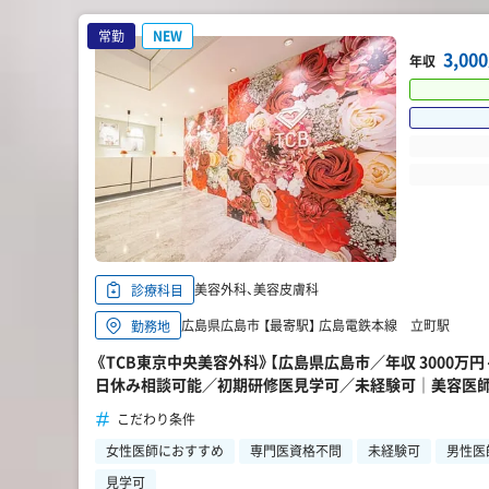
常勤
NEW
3,0
年収
美容外科、美容皮膚科
診療科目
広島県広島市 【最寄駅】 広島電鉄本線 立町駅
勤務地
《TCB東京中央美容外科》【広島県広島市／年収 3000万
日休み相談可能／初期研修医見学可／未経験可｜美容医
こだわり条件
女性医師におすすめ
専門医資格不問
未経験可
男性医
見学可