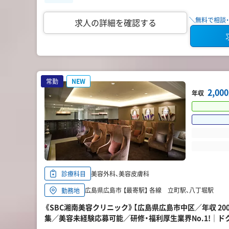
＼無料で相談・
求人の詳細を確認する
常勤
NEW
2,0
年収
美容外科、美容皮膚科
診療科目
広島県広島市 【最寄駅】 各線 立町駅、八丁堀駅
勤務地
《SBC湘南美容クリニック》【広島県広島市中区／年収 20
集／美容未経験応募可能／研修・福利厚生業界No.1!｜ド