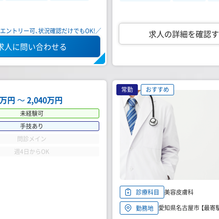
エントリー可、状況確認だけでもOK!／
求人の詳細を確認す
求人に問い合わせる
常勤
おすすめ
24万円
〜
2,040万円
未経験可
手技あり
問診メイン
週4日からOK
美容皮膚科
診療科目
愛知県名古屋市 【最寄
勤務地