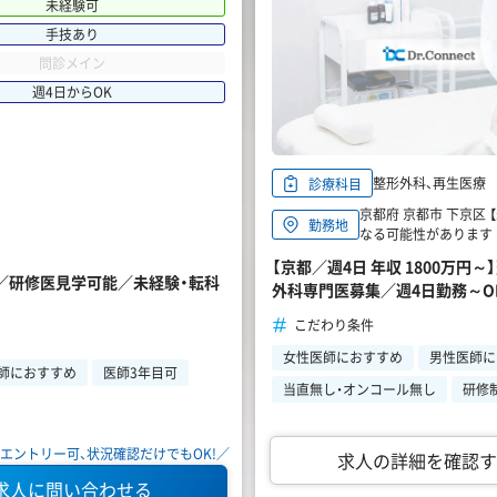
未経験可
手技あり
問診メイン
週4日からOK
整形外科、再生医療
診療科目
京都府 京都市 下京区
勤務地
なる可能性があります
【京都／週4日 年収 1800万
集／研修医見学可能／未経験・転科
外科専門医募集／週4日勤務～O
こだわり条件
女性医師におすすめ
男性医師に
師におすすめ
医師3年目可
当直無し・オンコール無し
研修
エントリー可、状況確認だけでもOK!／
求人の詳細を確認す
求人に問い合わせる