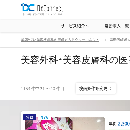
美容クリニック見学・研修情報
サービス紹介
常勤求人一覧
美容外科・
美容外科・美容皮膚科の医師求人(常勤)一覧
変更
美容外科・美容皮膚科の医師求人ドクターコネクト
常勤医師求
美容外科・美容皮膚科の医
1163 件中 21 〜 40 件目
検索条件を変更
常勤
NEW
2,30
年収