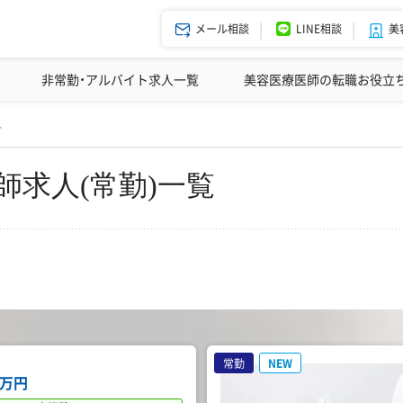
メール相談
LINE相談
美
美容皮膚科の医師転職体験談
非常勤・アルバイト求人一覧
ドクターコネクトの強み
美容クリニックインタビュー
エージェント紹介
美容医療医師の転職お役立
人
師求人(常勤)一覧
常勤
NEW
0万円