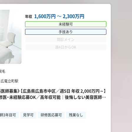
1,600万円
〜
2,300万円
年収
未経験可
手技あり
問診メイン
週4日からOK
脱毛
 広電立町駅
医師募集》【広島県広島市中区／週5日 年収 2,000万円～】
修医・未経験応募OK／高年収可能｜後悔しない美容医師転
師3年目可
見学可
研修医応募可
残業なし