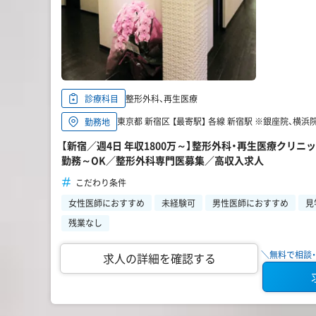
整形外科、再生医療
診療科目
東京都 新宿区 【最寄駅】 各線 新宿駅 ※銀座院、横
勤務地
【新宿／週4日 年収1800万～】整形外科・再生医療クリ
勤務～OK／整形外科専門医募集／高収入求人
こだわり条件
女性医師におすすめ
未経験可
男性医師におすすめ
見
残業なし
＼無料で相談・
求人の詳細を確認する