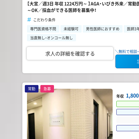
【大宮／週3日 年収 1224万円～ 】AGA・いびき外来／
～OK／採血ができる医師を募集中！
こだわり条件
専門医資格不問
未経験可
男性医師におすすめ
医師3
当直無し・オンコール無し
＼無料で相談・
求人の詳細を確認する
常勤
急募
1,8
年収