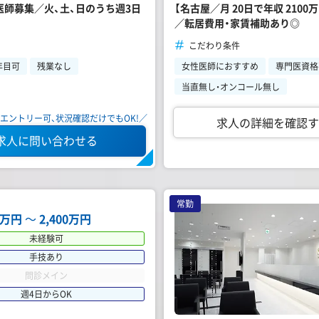
【名古屋／月 20日で年収 21
常勤医師募集／火、土、日のうち週3日
／転居費用・家賃補助あり◎
こだわり条件
女性医師におすすめ
専門医資格
年目可
残業なし
当直無し・オンコール無し
エントリー可、状況確認だけでもOK!／
求人の詳細を確認す
求人に問い合わせる
常勤
00万円
〜
2,400万円
未経験可
手技あり
問診メイン
週4日からOK