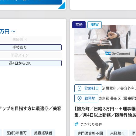
常勤
NEW
00万円
〜
未経験可
手技あり
問診メイン
週4日からOK
泌尿器科／美容外科
診療科目
東京都 墨田区 【最寄駅
勤務地
ルアップを目指す方に最適◎／美容
【錦糸町／日給 8万円～＋理事
集／月4日以上勤務／随時昇給
こだわり条件
医師3年目可
美容経験者
専門医資格不問
未経験可
男