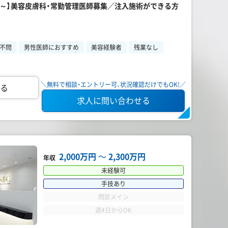
00万～】美容皮膚科・常勤管理医師募集／注入施術ができる方
不問
男性医師におすすめ
美容経験者
残業なし
＼無料で相談・エントリー可、状況確認だけでもOK!／
る
求人に問い合わせる
2,000万円
〜
2,300万円
年収
未経験可
手技あり
問診メイン
週4日からOK