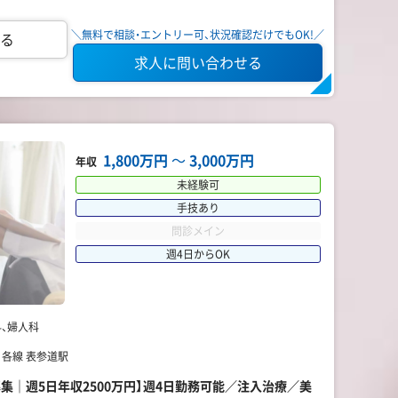
＼無料で相談・エントリー可、状況確認だけでもOK!／
る
求人に問い合わせる
1,800万円
〜
3,000万円
年収
未経験可
手技あり
問診メイン
週4日からOK
、婦人科
 各線 表参道駅
集｜週5日年収2500万円】週4日勤務可能／注入治療／美