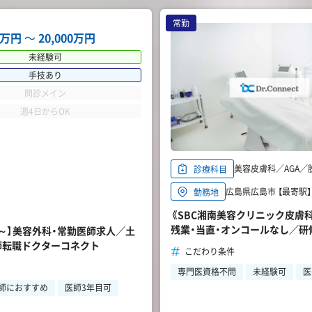
常勤
00万円
〜
20,000万円
未経験可
手技あり
問診メイン
週4日からOK
美容皮膚科／AGA／
診療科目
広島県広島市 【最寄駅】
勤務地
《SBC湘南美容クリニック皮膚科
残業・当直・オンコールなし／研
円～】美容外科・常勤医師求人／土
職ならドクターコネクト
師転職ドクターコネクト
こだわり条件
専門医資格不問
未経験可
医
師におすすめ
医師3年目可