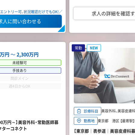
エントリー可、状況確認だけでもOK!／
求人の詳細を確認す
求人に問い合わせる
常勤
NEW
00万円
〜
2,300万円
未経験可
手技あり
問診メイン
週4日からOK
美容外科、美容皮膚科
診療科目
東京都 港区 【最寄駅】
勤務地
00万円～】美容外科・常勤医師募
クターコネクト
【東京都｜表参道｜美容皮膚科募