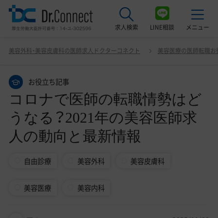
求人検索
LINE相談
メニュー
コロナで医師の転職情勢はどうなる？2021年の美容医師
美容外科・美容皮膚科の医師求人ドクターコネクト
美容医療の医師転職お
求人の動向と最新情報
最近見た求人
お役立ち記事
美容クリニック見学ご希望の方はこちら
コロナで医師の転職情勢はど
サービス紹介
うなる？2021年の美容医師求
ドクターコネクトの強み
人の動向と最新情報
エージェント紹介
自由診療
美容外科
美容皮膚科
常勤求人一覧
美容医療
美容内科
非常勤・アルバイト求人一覧