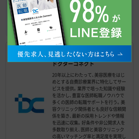
LINEで相談
美容クリニック見学申込
この記事の監修者
ドクターコネクト
20年以上にわたって、美容医療をはじ
めとする自費診療業界に特化してサー
ビスを提供。業界で培った知識や経験
を活かし、豊富な医師転職ノウハウで
多くの医師の転職サポートを行う。美
容クリニック関係者とも良好な信頼関
係を築き、最新の採用トレンドや情報
を迅速に収集。好条件や非公開求人を
多数取り揃え、医師と美容クリニック
の高いマッチング率と満足度を実現し