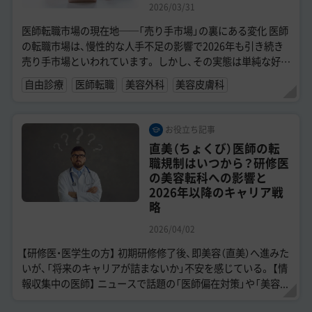
2026/03/31
医師転職市場の現在地──「売り手市場」の裏にある変化 医師
の転職市場は、慢性的な人手不足の影響で2026年も引き続き
売り手市場といわれています。 しかし、その実態は単純な好条
件の取り合いとはいえず...
自由診療
医師転職
美容外科
美容皮膚科
お役立ち記事
直美（ちょくび）医師の転
職規制はいつから？研修医
の美容転科への影響と
2026年以降のキャリア戦
略
2026/04/02
【研修医・医学生の方】 初期研修修了後、即美容（直美）へ進みた
いが、「将来のキャリアが詰まないか」不安を感じている。 【情
報収集中の医師】 ニュースで話題の「医師偏在対策」や「美容...