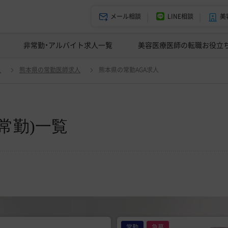
メール相談
LINE相談
美
美容皮膚科の医師転職体験談
非常勤・アルバイト求人一覧
ドクターコネクトの強み
美容クリニックインタビュー
エージェント紹介
美容医療医師の転職お役立
人
熊本県の常勤医師求人
熊本県の常勤AGA求人
常勤)一覧
常勤
急募