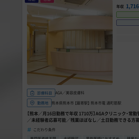
1,7
年収
AGA／美容皮膚科
診療科目
熊本県熊本市 【最寄駅】 熊本市電 通町筋駅
勤務地
【熊本／月16日勤務で年収 1710万】AGAクリニック・常
／未経験者応募可能／残業ほぼなし／土日勤務できる方
こだわり条件
専門医資格不問
未経験可
男性医師におすすめ
残業な