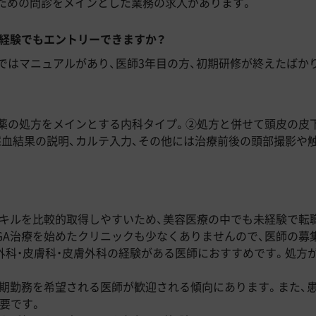
るための問診をメインとした業務の求人があります。
未経験でもエントリーできますか？
ではマニュアルがあり、医師3年目の方、初期研修が終えたばか
①薬の処方をメインとする内科タイプ。②処方と併せて頭皮の皮
血結果の説明、カルテ入力、その他には治療前後の頭部撮影や
、スキルを比較的取得しやすいため、美容医療の中でも未経験で転
GA治療を始めたクリニックも少なくありませんので、医師の募
外科・皮膚科・皮膚外科の経験がある医師におすすめです。処方が
長期勤務を希望される医師が歓迎される傾向にあります。また、
要です。