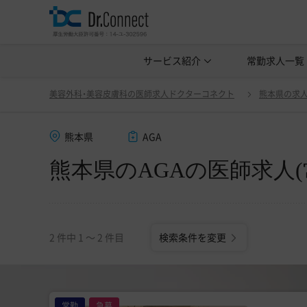
美容クリニック見学・研修情報
サービス紹介
常勤求人一覧
美容外科・
熊本県のAGAの医師求人(常勤)一覧
変更
美容外科・美容皮膚科の医師求人ドクターコネクト
熊本県の求
熊本県
AGA
熊本県のAGAの医師求人(
2 件中 1 〜 2 件目
検索条件を変更
常勤
急募