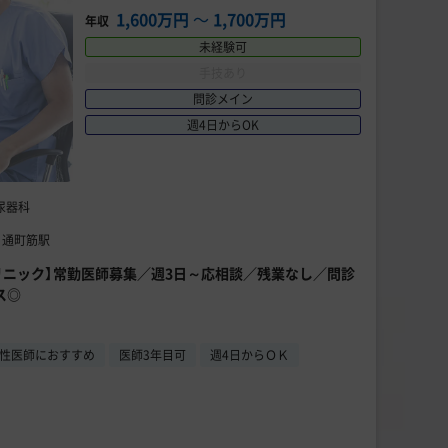
1,600万円
〜
1,700万円
年収
未経験可
手技あり
問診メイン
週4日からOK
尿器科
 通町筋駅
Dクリニック】常勤医師募集／週3日～応相談／残業なし／問診
ス◎
性医師におすすめ
医師3年目可
週4日からＯＫ