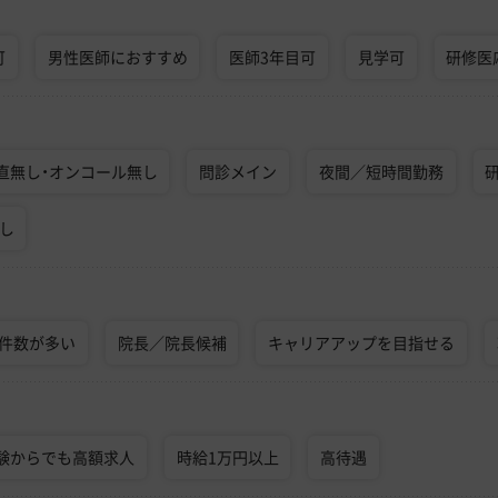
可
男性医師におすすめ
医師3年目可
見学可
研修医
直無し・オンコール無し
問診メイン
夜間／短時間勤務
なし
術件数が多い
院長／院長候補
キャリアアップを目指せる
験からでも高額求人
時給1万円以上
高待遇