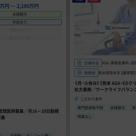
16万円
〜
2,100万円
未経験可
手技あり
問診メイン
週4日からOK
AGA、美容皮膚科、泌
診療科目
熊本県熊本市 【最寄駅】
勤務地
《月・火休み》【熊本 AGA・E
処方業務／ワークライフバラン
こだわり条件
専門医資格不問
未経験可
男
勤管理医師募集／月16～20日勤務
残業なし
募集
し
当直無し・オンコール無し