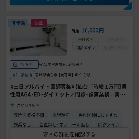
非常勤
急募
10,000円
時給
未経験可
手技あり
問診メイン
週4日からOK
AGA、美容皮膚科、泌尿器科
診療科目
宮城県仙台市 【最寄駅】 JR 仙台駅
勤務地
《土日アルバイト医師募集》【仙台／時給 1万円】男
性用AGA・ED・ダイエット／問診・診察業務／男性
医師活躍中
こだわり条件
専門医資格不問
未経験可
男性医師におすすめ
残業なし
当直無し・オンコール無し
問診メイン
求人の詳細を確認する