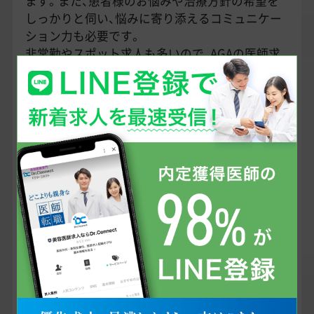
ます。また、患者様のお悩みや治療方針の希望を
しっかりと伺い、悩みに寄り添えるコミュニケー
ション力も必要です。
非常勤やスポット求人も多いので、AGAの医師求
人が気になる方はぜひお気軽にご相談ください。
<< 関連記事 >>
お役立ち記事
「AGAクリニック」に転
職する医師が多いのは
なぜ！？
2025/11/08
インタビュー
「イースト駅前クリニ
ックのサービスを全国
に」 AGA・EDの市場で
順調に成長を続けるイ