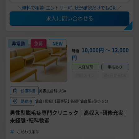
＼無料で相談・エントリー可、状況確認だけでもOK!／
求人に問い合わせる
非常勤
急募
NEW
10,000円
〜
12,000
時給
円
未経験可
手技あり
問診メイン
週4日からOK
美容皮膚科、AGA
診療科目
仙台（宮城） 【最寄駅】 各線「仙台駅」徒歩５分
勤務地
男性型脱毛症専門クリニック｜高収入・研修充実｜
未経験・転科歓迎
こだわり条件