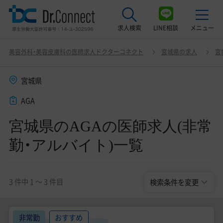
求人検索
LINE相談
メニュー
宮城県のAGAの医師求人(非常勤・アルバイト)一覧
変更
美容外科・美容皮膚科の医師求人ドクターコネクト
宮城県の求人
宮
最近見た求人
宮城県
美容クリニック見学ご希望の方はこちら
AGA
サービス紹介
宮城県のAGAの医師求人(非常
ドクターコネクトの強み
勤・アルバイト)一覧
エージェント紹介
常勤求人一覧
3 件中 1 〜 3 件目
検索条件を変更
非常勤・アルバイト求人一覧
非常勤
おすすめ