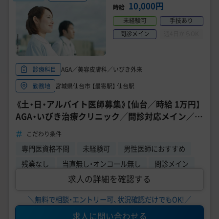
美容医療医師の転職お役立ちコンテンツ
10,000円
時給
未経験可
手技あり
美容クリニック見学・研修情報
問診メイン
週4日からOK
美容外科・美容皮膚科の医師転職体験談
美容クリニックインタビュー
AGA／美容皮膚科／いびき外来
診療科目
宮城県仙台市 【最寄駅】 仙台駅
勤務地
美容医療の転職お役立ち記事
《土・日・アルバイト医師募集》【仙台／時給 1万円】
美容医療辞典
AGA・いびき治療クリニック／問診対応メイン／未
経験OK／10～19時
こだわり条件
よくあるご質問
専門医資格不問
未経験可
男性医師におすすめ
医師採用ご担当者様・その他問い合わせ
残業なし
当直無し・オンコール無し
問診メイン
求人の詳細を確認する
＼無料で相談・エントリー可、状況確認だけでもOK!／
求人に問い合わせる