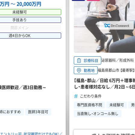
00万円
〜
20,000万円
未経験可
手技あり
問診メイン
週4日からOK
泌尿器科／形成外科
診療科目
福島県郡山市 【最寄駅】
勤務地
【福島・郡山／日給 6万円＋理
し・患者様対応なし／月2日～6
経験医師歓迎／週3日勤務～
こだわり条件
専門医資格不問
未経験可
男
師におすすめ
医師3年目可
当直無し・オンコール無し
エントリー可、状況確認だけでもOK!／