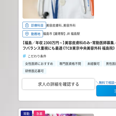
美容皮膚科、美容外科
診療科目
福島市 【最寄駅】 JR 福島駅
勤務地
【福島／年収 2300万円～】美容皮膚科のみ・常勤医師募
フバランス重視にも最適《TCB東京中央美容外科 福島院》
こだわり条件
女性医師におすすめ
専門医資格不問
未経験可
男性医
研修医応募可
＼無料で相談・
求人の詳細を確認する
常勤
急募