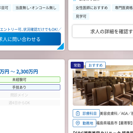
年目可
当直無し・オンコール無し
女性医師におすすめ
専門医資格
見学可
エントリー可、状況確認だけでもOK!／
求人の詳細を確認す
求人に問い合わせる
常勤
おすすめ
00万円
〜
2,300万円
未経験可
手技あり
問診メイン
週4日からOK
美容皮膚科／AGA／
診療科目
福島県福島市 【最寄駅
勤務地
【SBC湘南美容クリニック 福