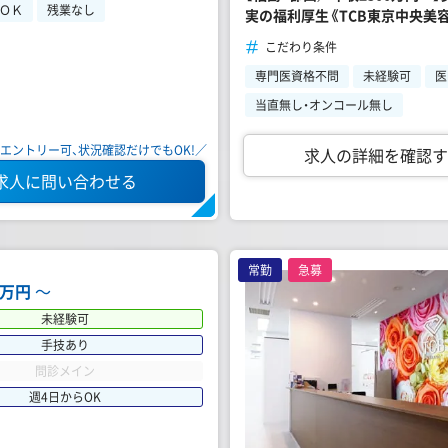
らＯＫ
残業なし
実の福利厚生《TCB東京中央美容
こだわり条件
専門医資格不問
未経験可
医
当直無し・オンコール無し
エントリー可、状況確認だけでもOK!／
求人の詳細を確認す
求人に問い合わせる
常勤
急募
00万円
〜
未経験可
手技あり
問診メイン
週4日からOK