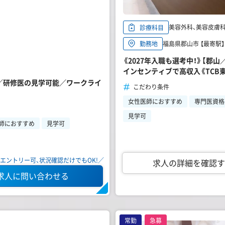
美容外科、美容皮膚
診療科目
福島県郡山市 【最寄駅】
勤務地
《2027年入職も選考中！》【郡
インセンティブで高収入《TCB
集／研修医の見学可能／ワークライ
こだわり条件
女性医師におすすめ
専門医資格
見学可
師におすすめ
見学可
エントリー可、状況確認だけでもOK!／
求人の詳細を確認す
求人に問い合わせる
常勤
急募