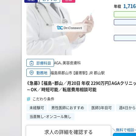
1,7
年収
AGA、美容皮膚科
診療科目
福島県郡山市 【最寄駅】 JR 郡山駅
勤務地
《急募》【福島・郡山／月20日 年収 2290万円】AGAクリ
～OK／時短可能／転居費用相談可能
こだわり条件
未経験可
男性医師におすすめ
医師3年目可
週4日か
当直無し・オンコール無し
＼無料で相談・
求人の詳細を確認する