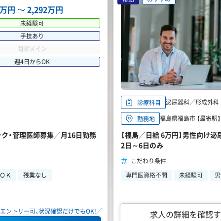
16万円
〜
2,292万円
未経験可
手技あり
問診メイン
週4日からOK
泌尿器科／形成外科
診療科目
福島県福島市 【最寄駅】 
勤務地
ニック・管理医師募集／月16日勤務
【福島／日給 6万円】男性向け
2日～6日のみ
こだわり条件
らＯＫ
残業なし
専門医資格不問
未経験可
男
エントリー可、状況確認だけでもOK!／
求人の詳細を確認す