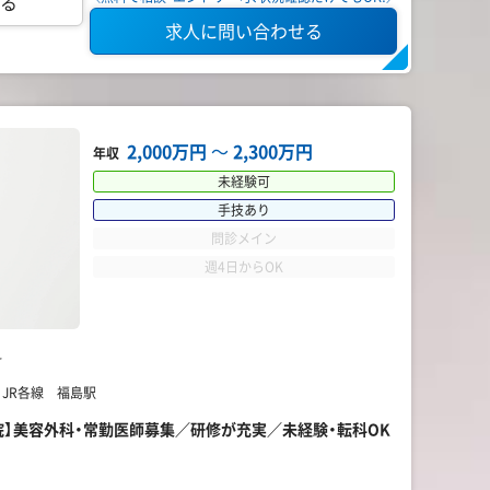
る
求人に問い合わせる
2,000万円
〜
2,300万円
年収
未経験可
手技あり
問診メイン
週4日からOK
科
 JR各線 福島駅
島院】美容外科・常勤医師募集／研修が充実／未経験・転科OK