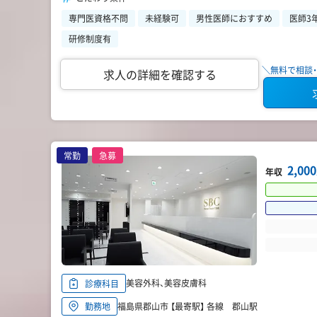
専門医資格不問
未経験可
男性医師におすすめ
医師3
研修制度有
＼無料で相談・
求人の詳細を確認する
常勤
急募
2,0
年収
美容外科、美容皮膚科
診療科目
福島県郡山市 【最寄駅】 各線 郡山駅
勤務地