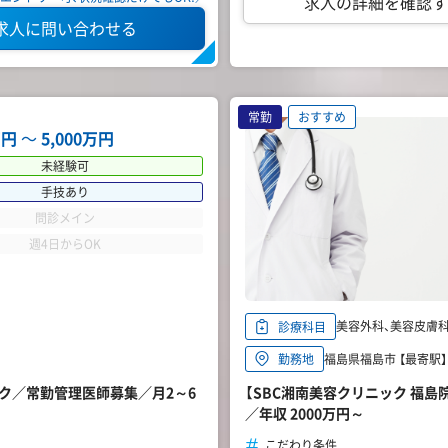
求人の詳細を確認す
求人に問い合わせる
常勤
おすすめ
万円
〜
5,000万円
未経験可
手技あり
問診メイン
週4日からOK
美容外科、美容皮膚
診療科目
福島県福島市 【最寄駅】
勤務地
ック／常勤管理医師募集／月2～6
【SBC湘南美容クリニック 福
／年収 2000万円～
こだわり条件