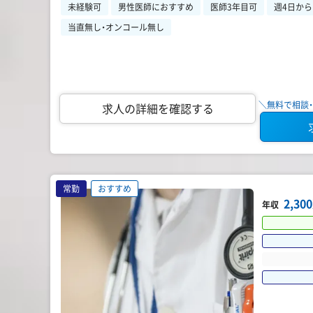
未経験可
男性医師におすすめ
医師3年目可
週4日か
当直無し・オンコール無し
＼無料で相談・
求人の詳細を確認する
常勤
おすすめ
2,3
年収