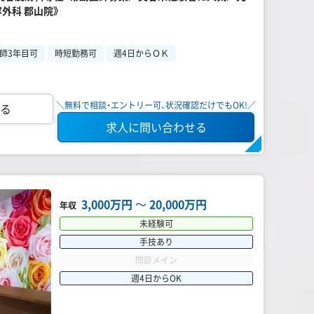
外科 郡山院》
師3年目可
時短勤務可
週4日からＯＫ
＼無料で相談・エントリー可、状況確認だけでもOK!／
る
求人に問い合わせる
3,000万円
〜
20,000万円
年収
未経験可
手技あり
問診メイン
週4日からOK