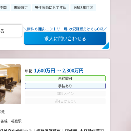
不問
未経験可
男性医師におすすめ
医師3年目可
＼無料で相談・エントリー可、状況確認だけでもOK!／
る
求人に問い合わせる
1,600万円
〜
2,300万円
年収
未経験可
手技あり
問診メイン
週4日からOK
脱毛
】 各線 福島駅
島院】美容皮膚科のみ｜常勤医師募集｜研修医・未経験応募可