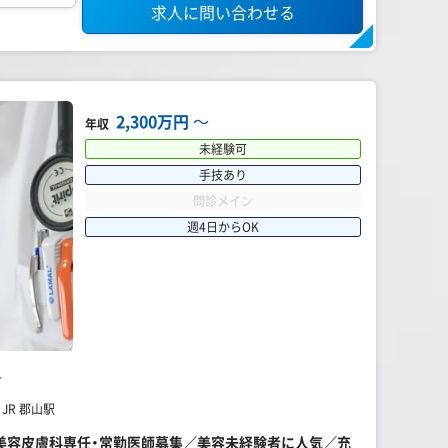
求人に問い合わせる
2,300万円
〜
年収
未経験可
手技あり
問診メイン
週4日からOK
科
JR 郡山駅
～】美容皮膚科専任・常勤医師募集／美容未経験者に人気／充