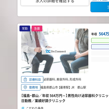
求人の詳細を確認する
常勤
急募
564
年収
泌尿器科、美容外科、形成外科
診療科目
福島県郡山市 【最寄駅】 JR 郡山駅
勤務地
【福島・郡山／年収 564万円～】男性向け泌尿器科クリニ
日勤務／業績好調クリニック
こだわり条件