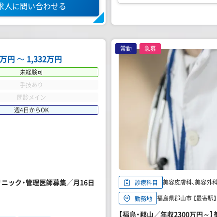
求人に問い合わせる
常勤
急募
01万円
〜
1,332万円
未経験可
手技あり
問診メイン
週4日からOK
クリニック・管理医師募集／月16日
美容皮膚科、美容外
診療科目
福島県郡山市 【最寄駅】 
勤務地
【福島・郡山／年収2300万円