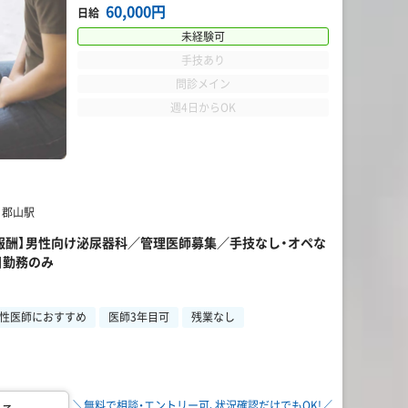
60,000円
日給
未経験可
手技あり
問診メイン
週4日からOK
 郡山駅
事報酬】男性向け泌尿器科／管理医師募集／手技なし・オペな
日勤務のみ
性医師におすすめ
医師3年目可
残業なし
＼無料で相談・エントリー可、状況確認だけでもOK!／