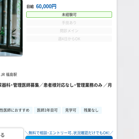
60,000円
日給
未経験可
手技あり
問診メイン
週4日からOK
JR 福島駅
泌尿器科・管理医師募集／患者様対応なし・管理業務のみ ／月
性医師におすすめ
医師3年目可
見学可
残業なし
＼無料で相談・エントリー可、状況確認だけでもOK!／
る