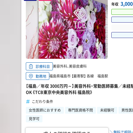
3,0
年収
美容外科、美容皮膚科
診療科目
福島県福島市 【最寄駅】 各線 福島駅
勤務地
【福島／年収 3000万円～】美容外科・常勤医師募集／未
OK《TCB東京中央美容外科 福島院》
こだわり条件
女性医師におすすめ
専門医資格不問
未経験可
男性医
見学可
＼無料で相談・