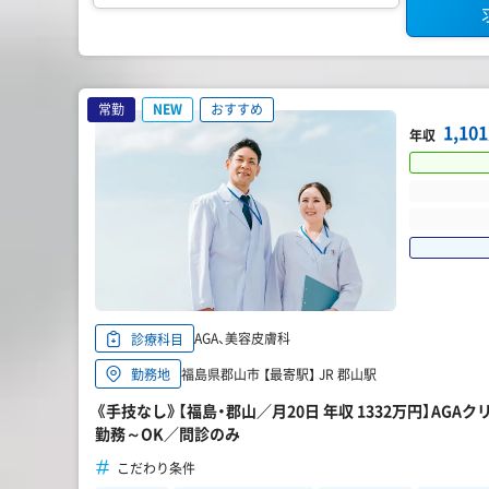
常勤
NEW
おすすめ
1,1
年収
AGA、美容皮膚科
診療科目
福島県郡山市 【最寄駅】 JR 郡山駅
勤務地
《手技なし》【福島・郡山／月20日 年収 1332万円】AGA
勤務～OK／問診のみ
こだわり条件