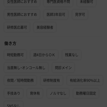
女性医師におすすめ
専門医資格不問
未経験可
男性医師におすすめ
医師3年目可
見学可
研修医応募可
美容経験者
働き方
時短勤務可
週4日からＯＫ
残業なし
当直無し・オンコール無し
問診メイン
夜間／短時間勤務
研修制度有
有給消化率90%以上
手技あり
育休有
ノルマなし
勤務曜日固定
SNSなし