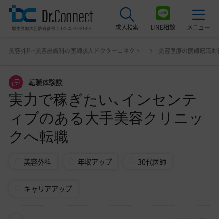
求人検索
LINE相談
メニュー
実力で稼ぎたい、インセンティブのある大手美容クリニッ
美容外科・美容皮膚科の医師求人ドクターコネクト
美容医療の医師転職お
クへ転職
最近見た求人
転職体験談
美容クリニック見学ご希望の方はこちら
実力で稼ぎたい、インセンテ
サービス紹介
ィブのある大手美容クリニッ
ドクターコネクトの強み
クへ転職
エージェント紹介
美容外科
年収アップ
30代医師
常勤求人一覧
キャリアアップ
非常勤・アルバイト求人一覧