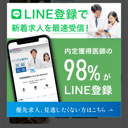
千葉県
常勤
美容皮膚科
脱毛
AGA
1,664万円 〜 2,080万円
年収
【千葉／年収 2000万円台】男性向け医療脱毛／常勤医師募集
／転科歓迎・週4日～勤務OK／自由診療未経験OK《ゴリラク
リニック 千葉院》
岡山県
常勤
美容皮膚科