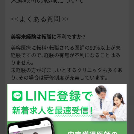
<< よくある質問 >>
美容未経験は転職に不利ですか？
美容医療に転科・転職される医師の90％以上が未
経験ですので、経験の有無が不利になることはあ
りません。
未経験の方が好ましいとするクリニックも多くあ
り、その場合は研修制度が充実しています。
未経験の場合、面接では何をみられますか？
まずは人柄、相手のことを考えて会話のキャッチ
ボールができるのかがみられます。
また、転職を希望しているクリニックや美容医療
業界についてどのくらい情報を持っているか、も