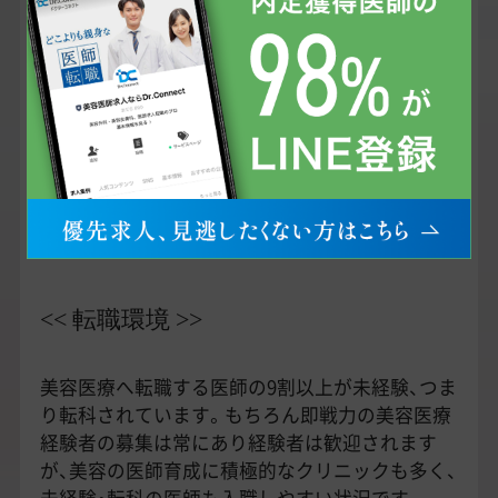
ポイントになるでしょう。
転職活動はどれくらい前から始めれば良いのでし
ょうか？
一般的に医師の転職活動期間は3～6か月程度と言
われていますが、内定までの時間は状況やタイミ
ングによって異なります。
余裕を持って転職活動をスタートすることをお勧
めしますので、まずはお気軽にご相談ください。
<< 転職環境 >>
美容医療へ転職する医師の9割以上が未経験、つま
り転科されています。もちろん即戦力の美容医療
経験者の募集は常にあり経験者は歓迎されます
が、美容の医師育成に積極的なクリニックも多く、
未経験・転科の医師も入職しやすい状況です。