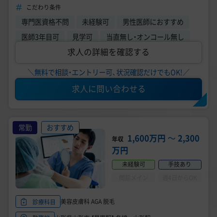
科・美容皮膚科
こだわり条件
専門医資格不問
未経験可
男性医師におすすめ
医師3年目可
見学可
当直無し・オンコール無し
求人の詳細を確認する
＼無料で相談・エントリー可、状況確認だけでもOK!／
求人に問い合わせる
常勤
おすすめ
1,600万円
〜
2,300
年収
万円
未経験可
手技あり
問診メイン
週4日からOK
美容皮膚科 AGA 脱毛
診療科目