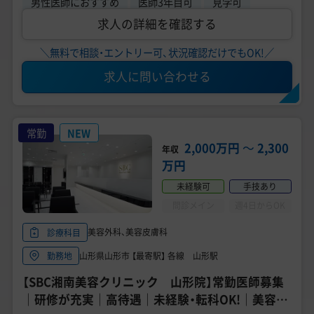
男性医師におすすめ
医師3年目可
見学可
求人の詳細を確認する
＼無料で相談・エントリー可、状況確認だけでもOK!／
求人に問い合わせる
常勤
NEW
2,000万円
〜
2,300
年収
万円
未経験可
手技あり
問診メイン
週4日からOK
美容外科、美容皮膚科
診療科目
山形県山形市 【最寄駅】 各線 山形駅
勤務地
【SBC湘南美容クリニック 山形院】常勤医師募集
｜研修が充実｜高待遇｜未経験・転科OK!｜美容外