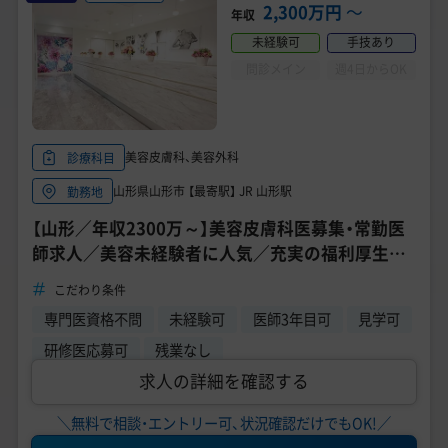
美容医療医師の転職お役立ちコンテンツ
2,300万円
〜
年収
未経験可
手技あり
美容クリニック見学・研修情報
問診メイン
週4日からOK
美容外科・美容皮膚科の医師転職体験談
美容クリニックインタビュー
美容皮膚科、美容外科
診療科目
美容医療の転職お役立ち記事
山形県山形市 【最寄駅】 JR 山形駅
勤務地
【山形／年収2300万～】美容皮膚科医募集・常勤医
美容医療辞典
師求人／美容未経験者に人気／充実の福利厚生
《TCB東京中央美容外科 山形院》
よくあるご質問
こだわり条件
専門医資格不問
未経験可
医師3年目可
見学可
医師採用ご担当者様・その他問い合わせ
研修医応募可
残業なし
求人の詳細を確認する
＼無料で相談・エントリー可、状況確認だけでもOK!／