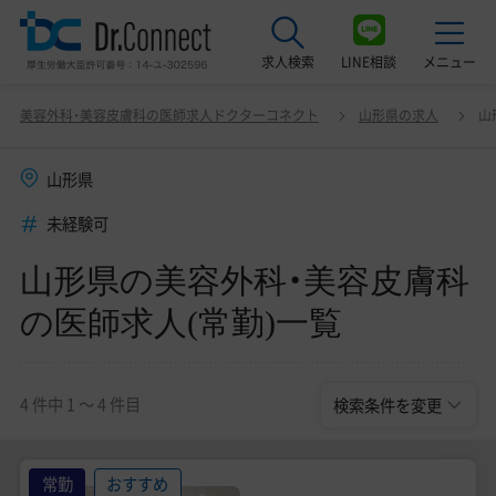
求人検索
LINE相談
メニュー
山形県の美容外科・美容皮膚科の医師求人(常勤)一覧
変更
美容外科・美容皮膚科の医師求人ドクターコネクト
山形県の求人
山
最近見た求人
山形県
美容クリニック見学ご希望の方はこちら
未経験可
サービス紹介
山形県の美容外科・美容皮膚科
ドクターコネクトの強み
の医師求人(常勤)一覧
エージェント紹介
常勤求人一覧
4 件中 1 〜 4 件目
検索条件を変更
非常勤・アルバイト求人一覧
常勤
おすすめ