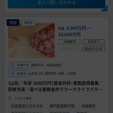
求人に問い合わせる
常勤
NEW
3,000万円
〜
年収
20,000万円
未経験可
手技あり
問診メイン
週4日からOK
美容外科／美容皮膚科
診療科目
山形県山形 【最寄駅】 JR線 山形駅
勤務地
【山形／年収 3000万円】美容外科・常勤医師募集／
研修充実／選べる勤務条件でワークライフバラン
ス◎／美容未経験応募可能【TCB東京中央美容外科
こだわり条件
山形院】
女性医師におすすめ
専門医資格不問
未経験可