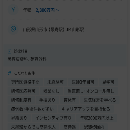
年収
2,300万円
〜
山形県山形市 【最寄駅】 JR 山形駅
診療科目
美容皮膚科、美容外科
こだわり条件
専門医資格不問
未経験可
医師3年目可
見学可
研修医応募可
残業なし
当直無し・オンコール無し
研修制度有
手技あり
育休有
医院経営を学べる
症例数・手術件数が多い
キャリアアップを目指せる
昇給あり
インセンティブ有り
年収2000万円以上
未経験からでも高額求人
高待遇
駅徒歩圏内