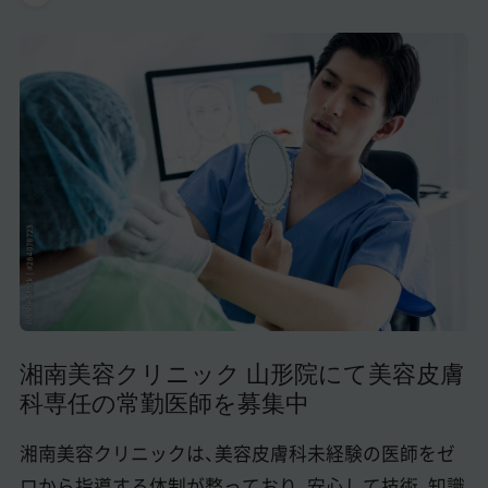
美容医療医師の転職お役立ちコンテンツ
美容クリニック見学・研修情報
美容外科・美容皮膚科の医師転職体験談
美容クリニックインタビュー
美容医療の転職お役立ち記事
美容医療辞典
よくあるご質問
医師採用ご担当者様・その他問い合わせ
湘南美容クリニック 山形院にて美容皮膚
科専任の常勤医師を募集中
湘南美容クリニックは、美容皮膚科未経験の医師をゼ
ロから指導する体制が整っており、安心して技術、知識