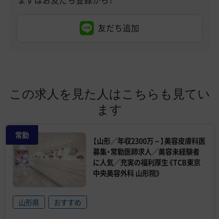
まずはお友だち登録から！
友だち追加
この求人を見た人はこちらも見てい
ます
常勤
【山形／年収2300万～】美容皮膚科医
募集・常勤医師求人／美容未経験者
に人気／充実の福利厚生《TCB東京
中央美容外科 山形院》
山形県
おすすめ