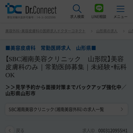
求人検索
LINE相談
メニュー
■美容皮膚科 常勤医師求人 山形県■ 【SBC湘南美容ク
美容外科・美容皮膚科の医師求人ドクターコネクト
山形県の求人
山
リニック 山形院】美容皮膚科のみ｜常勤医師募集｜未経
最近見た求人
験・転科OK ＞＞見学予約から面接対策までバックアップ
強化中／山形県山形市
■美容皮膚科 常勤医師求人 山形県■
美容クリニック見学ご希望の方はこちら
【SBC湘南美容クリニック 山形院】美容
サービス紹介
皮膚科のみ｜常勤医師募集｜未経験・転科
OK
ドクターコネクトの強み
＞＞見学予約から面接対策までバックアップ強化中／
エージェント紹介
山形県山形市
常勤求人一覧
SBC湘南美容クリニック（湘南美容外科）の求人一覧
非常勤・アルバイト求人一覧
求人ID
000312095SH1
戻る