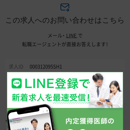
この求人へのお問い合わせはこちら
メール・
LINE
で
転職エージェントが直接お答えします！
求人ID
000312095SH1
■美容皮膚科 常勤医師求人 山形県■ 【SBC湘南美容クリニ
ック 山形院】美容皮膚科のみ｜常勤医師募集｜未経験・転科
OK ＞＞見学予約から面接対策までバックアップ強化中／山形
県山形市
サポート相談内容