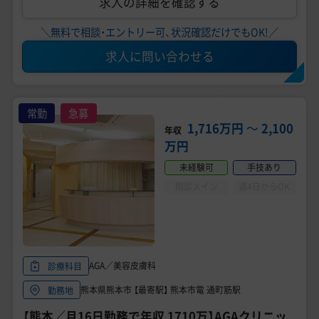
求人の詳細を確認する
＼無料で相談・エントリー可、状況確認だけでもOK!／
求人に問い合わせる
常勤
急募
1,716万円
〜
2,100
年収
万円
未経験可
手技あり
問診メイン
週4日からOK
AGA／美容皮膚科
診療科目
熊本県熊本市 【最寄駅】 熊本市電 通町筋駅
勤務地
【熊本／月16日勤務で年収 1710万】AGAクリニッ