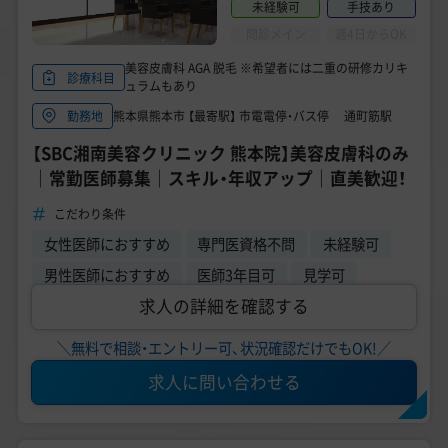
未経験可
手技あり
問診メイン
週4日からOK
美容皮膚科 AGA 脱毛 ※希望者には二重の研修カリキ
診療科目
ュラムもあり
熊本県熊本市 【最寄駅】 市電電停・バス停 通町筋駅
勤務地
【SBC湘南美容クリニック 熊本院】美容皮膚科のみ
｜常勤医師募集｜スキル・年収アップ｜直美歓迎！
こだわり条件
女性医師におすすめ
専門医資格不問
未経験可
男性医師におすすめ
医師3年目可
見学可
求人の詳細を確認する
＼無料で相談・エントリー可、状況確認だけでもOK!／
求人に問い合わせる