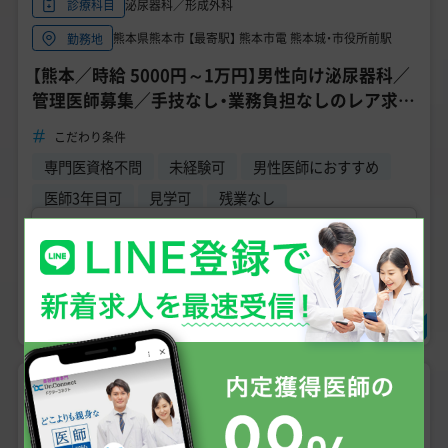
泌尿器科／形成外科
診療科目
熊本県熊本市 【最寄駅】 熊本市電 熊本城・市役所前駅
勤務地
【熊本／時給 5000円～1万円】男性向け泌尿器科／
管理医師募集／手技なし・業務負担なしのレア求人
／月8日勤務／男性医師活躍中
こだわり条件
専門医資格不問
未経験可
男性医師におすすめ
医師3年目可
見学可
残業なし
求人の詳細を確認する
＼無料で相談・エントリー可、状況確認だけでもOK!／
求人に問い合わせる
常勤
急募
2,500万円
〜
3,400
年収
万円