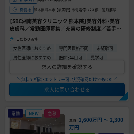
熊本県熊本市 【最寄駅】 市電電停・バス停 通町筋駅
勤務地
【SBC湘南美容クリニック 熊本院】美容外科・美容
皮膚科／常勤医師募集／充実の研修制度／若手医
師が活躍中／自己成長できる環境／転科・未経験
こだわり条件
OK◎
女性医師におすすめ
専門医資格不問
未経験可
男性医師におすすめ
医師3年目可
見学可
求人の詳細を確認する
＼無料で相談・エントリー可、状況確認だけでもOK!／
求人に問い合わせる
常勤
NEW
急募
1,600万円
〜
2,300
年収
万円