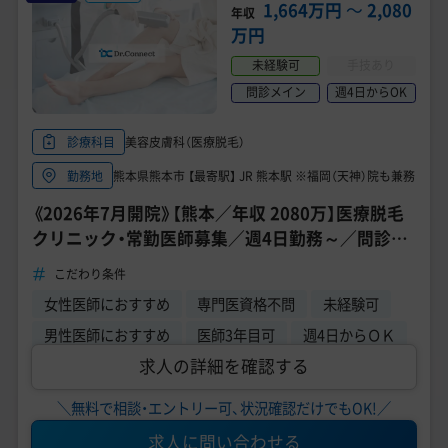
美容医療医師の転職お役立ちコンテンツ
1,664万円
〜
2,080
年収
万円
美容クリニック見学・研修情報
未経験可
手技あり
美容外科・美容皮膚科の医師転職体験談
問診メイン
週4日からOK
美容クリニックインタビュー
美容皮膚科（医療脱毛）
診療科目
熊本県熊本市 【最寄駅】 JR 熊本駅 ※福岡（天神）院も兼務
勤務地
美容医療の転職お役立ち記事
《2026年7月開院》【熊本／年収 2080万】医療脱毛
美容医療辞典
クリニック・常勤医師募集／週4日勤務～／問診業
務メイン／未経験OK！
こだわり条件
よくあるご質問
女性医師におすすめ
専門医資格不問
未経験可
医師採用ご担当者様・その他問い合わせ
男性医師におすすめ
医師3年目可
週4日からＯＫ
求人の詳細を確認する
＼無料で相談・エントリー可、状況確認だけでもOK!／
求人に問い合わせる