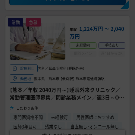
常勤
急募
1,224万円
〜
2,040
年収
万円
未経験可
手技あり
問診メイン
週4日からOK
内科／耳鼻咽喉科（睡眠外来）
診療科目
熊本県 熊本市 【最寄駅】 熊本市電通町筋駅
勤務地
【熊本／年収 2040万円～】睡眠外来クリニック／
常勤管理医師募集／問診業務メイン／週3日～OK
／未経験応募可能
こだわり条件
専門医資格不問
未経験可
男性医師におすすめ
医師3年目可
残業なし
当直無し・オンコール無し