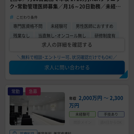
ク・常勤管理医師募集／月16～20日勤務／未経験
者応募可能／残業ほぼなし／土日勤務できる方募
こだわり条件
集
専門医資格不問
未経験可
男性医師におすすめ
残業なし
当直無し・オンコール無し
研修制度有
求人の詳細を確認する
＼無料で相談・エントリー可、状況確認だけでもOK!／
求人に問い合わせる
常勤
急募
2,000万円
〜
2,300
年収
万円
未経験可
手技あり
問診メイン
週4日からOK
美容外科、美容皮膚科
診療科目