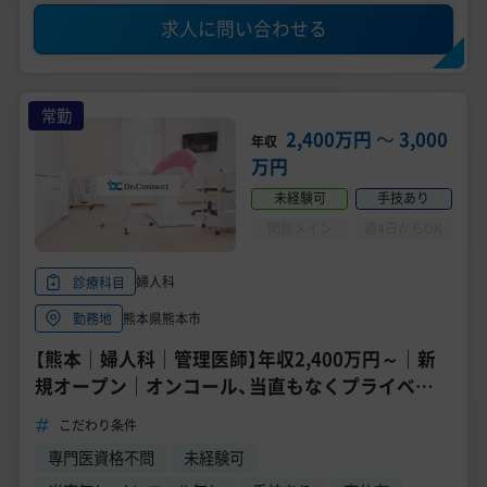
求人に問い合わせる
常勤
2,400万円
〜
3,000
年収
万円
未経験可
手技あり
問診メイン
週4日からOK
婦人科
診療科目
熊本県熊本市
勤務地
【熊本｜婦人科｜管理医師】年収2,400万円～｜新
規オープン｜オンコール、当直もなくプライベー
ト充実
こだわり条件
専門医資格不問
未経験可