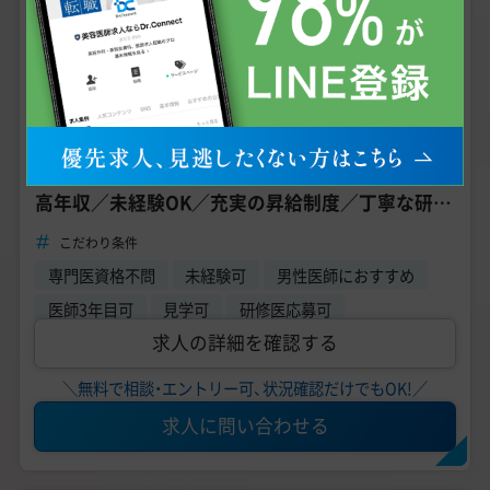
未経験可
手技あり
問診メイン
週4日からOK
美容外科、美容皮膚科
診療科目
熊本県熊本市 【最寄駅】 熊本市電幹線 辛島町駅
勤務地
【熊本／年収2500万円】美容外科／常勤医師募集／
高年収／未経験OK／充実の昇給制度／丁寧な研修
《品川スキンクリニック 熊本院》
こだわり条件
専門医資格不問
未経験可
男性医師におすすめ
医師3年目可
見学可
研修医応募可
求人の詳細を確認する
＼無料で相談・エントリー可、状況確認だけでもOK!／
求人に問い合わせる