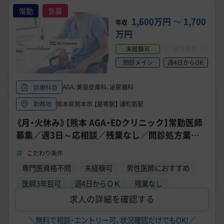
常勤
急募
1,600万円
〜
1,700
年収
万円
未経験可
手技あり
問診メイン
週4日からOK
AGA、美容皮膚科、泌尿器科
診療科目
熊本県熊本市 【最寄駅】 通町筋駅
勤務地
《月・火休み》【熊本 AGA・EDクリニック】常勤医師
募集／週3日～応相談／残業なし／問診処方業務
／ワークライフバランス◎
こだわり条件
専門医資格不問
未経験可
男性医師におすすめ
医師3年目可
週4日からＯＫ
残業なし
求人の詳細を確認する
＼無料で相談・エントリー可、状況確認だけでもOK!／