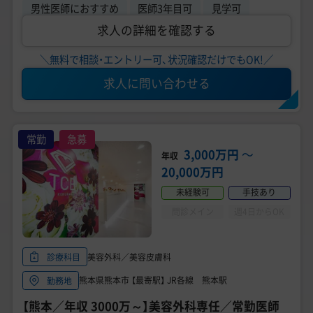
男性医師におすすめ
医師3年目可
見学可
求人の詳細を確認する
＼無料で相談・エントリー可、状況確認だけでもOK!／
求人に問い合わせる
常勤
急募
3,000万円
〜
年収
20,000万円
未経験可
手技あり
問診メイン
週4日からOK
美容外科／美容皮膚科
診療科目
熊本県熊本市 【最寄駅】 JR各線 熊本駅
勤務地
【熊本／年収 3000万～】美容外科専任／常勤医師