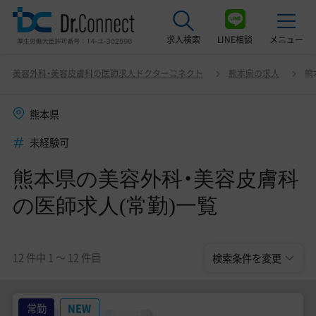
求人検索
LINE相談
メニュー
熊本県の美容外科・美容皮膚科の医師求人(常勤)一覧
変更
美容外科・美容皮膚科の医師求人ドクターコネクト
熊本県の求人
熊
最近見た求人
熊本県
美容クリニック見学ご希望の方はこちら
未経験可
サービス紹介
熊本県の美容外科・美容皮膚科
ドクターコネクトの強み
の医師求人(常勤)一覧
エージェント紹介
常勤求人一覧
12 件中 1 〜 12 件目
検索条件を変更
非常勤・アルバイト求人一覧
常勤
NEW