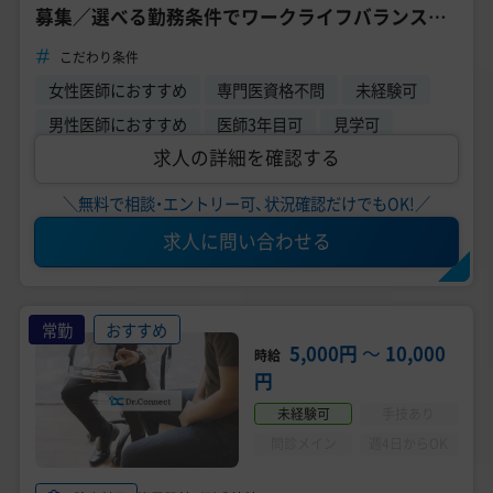
募集／選べる勤務条件でワークライフバランス実
現可能《TCB東京中央美容外科 熊本院》
こだわり条件
女性医師におすすめ
専門医資格不問
未経験可
男性医師におすすめ
医師3年目可
見学可
求人の詳細を確認する
＼無料で相談・エントリー可、状況確認だけでもOK!／
求人に問い合わせる
常勤
おすすめ
5,000円
〜
10,000
時給
円
未経験可
手技あり
問診メイン
週4日からOK