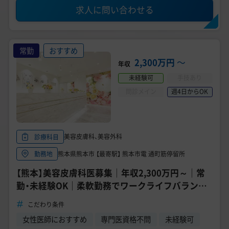
求人に問い合わせる
常勤
おすすめ
2,300万円
〜
年収
未経験可
手技あり
問診メイン
週4日からOK
美容皮膚科、美容外科
診療科目
熊本県熊本市 【最寄駅】 熊本市電 通町筋停留所
勤務地
【熊本】美容皮膚科医募集｜年収2,300万円～｜常
勤・未経験OK｜柔軟勤務でワークライフバランス
◎《TCB 熊本院》
こだわり条件
女性医師におすすめ
専門医資格不問
未経験可