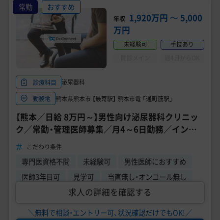
常勤
おすすめ
1,920万円
〜
5,000
年収
万円
未経験可
手技あり
問診メイン
週4日からOK
泌尿器科
診療科目
熊本県熊本市 【最寄駅】 熊本市電 「通町筋駅」
勤務地
【熊本／日給 8万円～】男性向け泌尿器科クリニッ
ク／常勤・管理医師募集／月4～6日勤務／インセ
ンティブ支給・昇給あり
こだわり条件
専門医資格不問
未経験可
男性医師におすすめ
医師3年目可
見学可
当直無し・オンコール無し
求人の詳細を確認する
＼無料で相談・エントリー可、状況確認だけでもOK!／