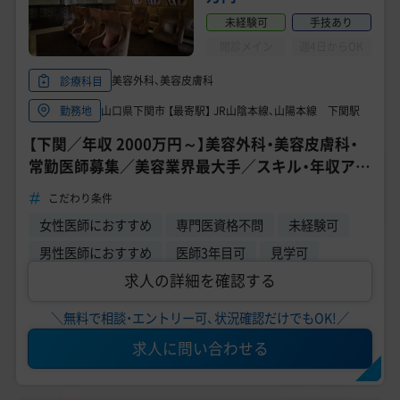
美容医療医師の転職お役立ちコンテンツ
未経験可
手技あり
美容クリニック見学・研修情報
問診メイン
週4日からOK
美容外科、美容皮膚科
診療科目
美容外科・美容皮膚科の医師転職体験談
山口県下関市 【最寄駅】 JR山陰本線、山陽本線 下関駅
勤務地
美容クリニックインタビュー
【下関／年収 2000万円～】美容外科・美容皮膚科・
常勤医師募集／美容業界最大手／スキル・年収アッ
美容医療の転職お役立ち記事
プ／直美歓迎【SBC湘南美容クリニック 下関院】
こだわり条件
美容医療辞典
女性医師におすすめ
専門医資格不問
未経験可
よくあるご質問
男性医師におすすめ
医師3年目可
見学可
求人の詳細を確認する
医師採用ご担当者様・その他問い合わせ
＼無料で相談・エントリー可、状況確認だけでもOK!／
求人に問い合わせる