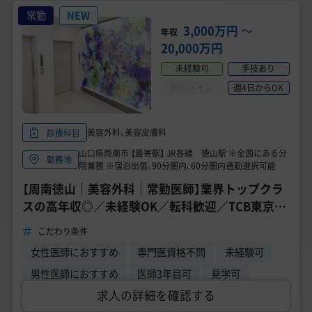
常勤
NEW
3,000万円
〜
年収
20,000万円
未経験可
手技あり
問診メイン
週4日からOK
美容外科、美容皮膚科
診療科目
山口県周南市 【最寄駅】 JR各線 徳山駅 ※全国にある分
勤務地
院兼務 ※宿泊出張、90分圏内、60分圏内通勤選択可能
【周南徳山｜美容外科｜常勤医師】業界トップクラ
スの高年収◎／未経験OK／転科歓迎／TCB東京中
央美容外科
こだわり条件
女性医師におすすめ
専門医資格不問
未経験可
男性医師におすすめ
医師3年目可
見学可
求人の詳細を確認する