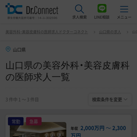
求人検索
LINE相談
メニュー
山口県の美容外科・美容皮膚科の医師求人一覧
変更
美容外科・美容皮膚科の医師求人ドクターコネクト
山口県の求人
山
最近見た求人
山口県
美容クリニック見学ご希望の方はこちら
山口県の美容外科・美容皮膚科
サービス紹介
の医師求人一覧
ドクターコネクトの強み
エージェント紹介
3 件中 1 〜 3 件目
検索条件を変更
常勤求人一覧
常勤
急募
非常勤・アルバイト求人一覧
2,000万円
〜
2,300
年収
万円