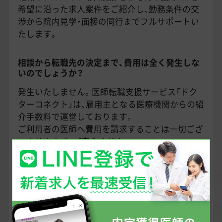
希望に沿った求人案件をご紹介し、勤務条件の交
渉から院内見学・面接の同行までフルサポートい
たします。
相談から転職先の決定まで、費用は全く発生しな
いのでしょうか？
発生いたしません。医師転職支援サービス「ドク
ターコネクト」は、雇用主となる医療機関からの紹
介手数料で運営しております。
ご利用者の医師へ費用を請求することは一切ござ
いませんので、ご安心ください。
転職活動はどれくらい前から始めれば良いのでし
ょうか？
一般的に医師の転職活動期間は3～6か月程度と言
われていますが、内定までの時間は状況やタイミ