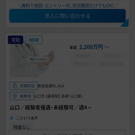
＼無料で相談・エントリー可、状況確認だけでもOK!／
求人に問い合わせる
常勤
NEW
2,200万円
〜
年収
未経験可
手技あり
問診メイン
週4日からOK
美容皮膚科、AGA
診療科目
山口市 【最寄駅】 各線「山口駅」
勤務地
山口／経験者優遇・未経験可／週4～
こだわり条件
残業なし