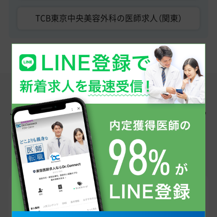
TCB東京中央美容外科の医師求人（関東）
この求人へのお問い合わせはこちら
メール・
LINE
で
転職エージェントが直接お答えします！
求人ID
005000102TC1
美容外科 常勤医師 山口県 【周南徳山｜美容外科｜常勤医師】
業界トップクラスの高年収◎／未経験OK／転科歓迎／TCB東