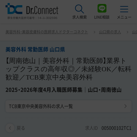
求人検索
LINE相談
メニュー
美容外科 常勤医師 山口県 【周南徳山｜美容外科｜常勤医
美容外科・美容皮膚科の医師求人ドクターコネクト
山口県の求人
山
師】業界トップクラスの高年収◎／未経験OK／転科歓迎／
最近見た求人
TCB東京中央美容外科 2025・2026年度4月入職医師募集｜
山口・周南徳山
美容外科 常勤医師 山口県
美容クリニック見学ご希望の方はこちら
【周南徳山｜美容外科｜常勤医師】業界ト
サービス紹介
ップクラスの高年収◎／未経験OK／転科
歓迎／TCB東京中央美容外科
ドクターコネクトの強み
2025・2026年度4月入職医師募集｜山口・周南徳山
エージェント紹介
TCB東京中央美容外科の求人一覧
常勤求人一覧
非常勤・アルバイト求人一覧
求人ID
005000102TC1
戻る