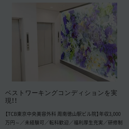
美容医療医師の転職お役立ちコンテンツ
美容クリニック見学・研修情報
美容外科・美容皮膚科の医師転職体験談
美容クリニックインタビュー
美容医療の転職お役立ち記事
美容医療辞典
よくあるご質問
ベストワーキングコンディションを実
医師採用ご担当者様・その他問い合わせ
現！！
【TCB東京中央美容外科 周南徳山駅ビル院】年収3,000
万円～／未経験可／転科歓迎／福利厚生充実／研修制