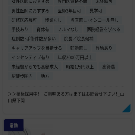
女性医師におすすめ
専門医資格不問
未経験可
男性医師におすすめ
医師3年目可
見学可
研修医応募可
残業なし
当直無し・オンコール無し
手技あり
育休有
ノルマなし
医院経営を学べる
症例数・手術件数が多い
院長／院長候補
キャリアアップを目指せる
転勤無し
昇給あり
インセンティブ有り
年収2000万円以上
未経験からでも高額求人
時給1万円以上
高待遇
駅徒歩圏内
地方
＞＞積極採用中！ ご興味ある方はまずはお問合せ下さい！_山
口県下関
常勤